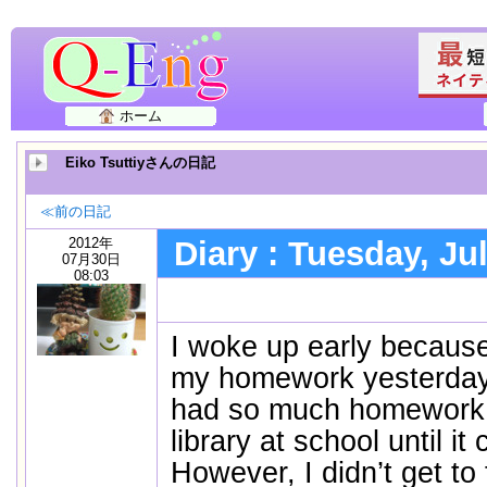
ホーム
Eiko Tsuttiyさんの日記
≪前の日記
2012年
Diary : Tuesday, Ju
07月30日
08:03
I woke up early because I
my homework yesterday.
had so much homework! 
library at school until it
However, I didn’t get to 