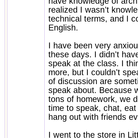
have knowledge of archi
realized I wasn’t knowl
technical terms, and I co
English.
I have been very anxio
these days. I didn’t hav
speak at the class. I th
more, but I couldn’t spe
of discussion are someti
speak about. Because 
tons of homework, we d
time to speak, chat, eat
hang out with friends ev
I went to the store in Lit