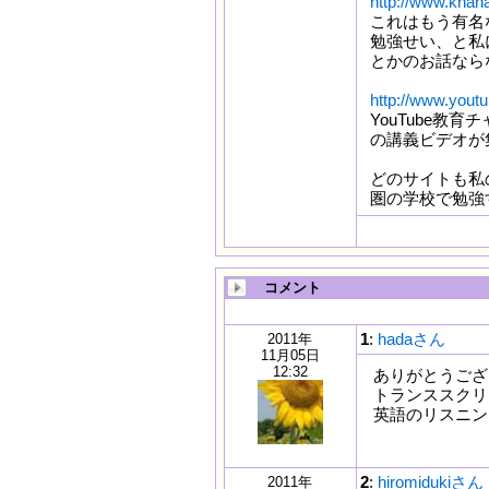
http://www.khan
これはもう有名
勉強せい、と私
とかのお話なら
http://www.yout
YouTube
の講義ビデオが
どのサイトも私
圏の学校で勉強
コメント
1
:
hadaさん
2011年
11月05日
12:32
ありがとうございま
トランススクリ
英語のリスニン
2
:
hiromidukiさん
2011年