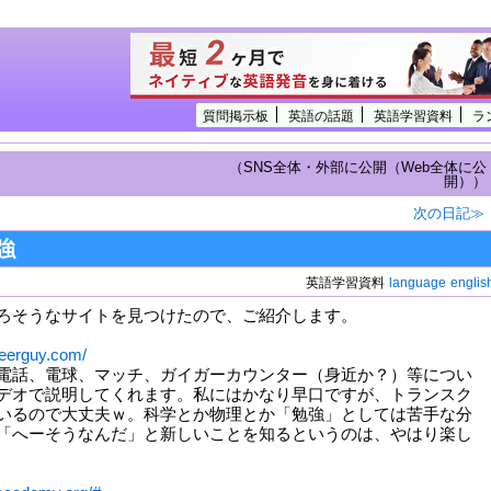
質問掲示板
英語の話題
英語学習資料
ラ
（SNS全体・外部に公開（Web全体に公
開））
次の日記≫
強
英語学習資料
language
englis
ろそうなサイトを見つけたので、ご紹介します。
neerguy.com/
電話、電球、マッチ、ガイガーカウンター（身近か？）等につい
デオで説明してくれます。私にはかなり早口ですが、トランスク
いるので大丈夫ｗ。科学とか物理とか「勉強」としては苦手な分
「へーそうなんだ」と新しいことを知るというのは、やはり楽し