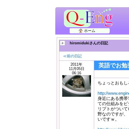
ホーム
hiromidukiさんの日記
≪前の日記
2011年
英語でお勉
11月05日
06:16
ちょっとおもし
http://www.engi
身近にある携帯
ての仕組みをビ
リプトがついて
野なのですが、
いですｗ。