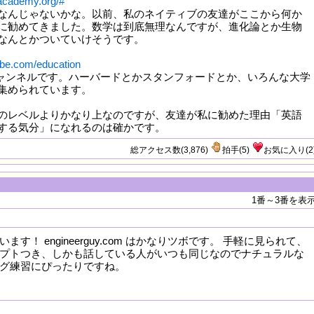
academy.org/#
なんじゃないかな。以前、私のネイティブの友達がここから何か
に勧めてきました。数学は到底無理なんですが、進化論とか生物
なんとかついていけそうです。
ube.com/education
教育チャンネルです。ハーバードとかスタンフォードとか、いろんな大学
集められています。
のレベルよりかなり上なのですが、友達が私に勧めた理由「英語
する気分」になれるのは確かです。
総アクセス数(3,876)
拍手
(
5
)
お気に入り
(
2
1番～3番を表
す！ engineerguy.com はかなりツボです。 手軽に見られて、
プトつき、しかも話している人がいつも同じなのでナチュラルな
グ練習にぴったりですね。