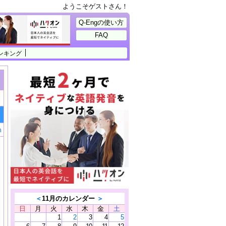
ようこそゲストさん！
Q-Engの使い方
FAQ
ンキング
h
＜
11月のカレンダー
＞
日
月
火
水
木
金
土
1
2
3
4
5