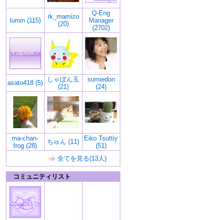
Q-Eng
rk_mamizo
lumin (115)
Manager
(20)
(2702)
しゃぼん玉
sumiedon
asato418 (5)
(21)
(24)
ma-chan-
Eiko Tsuttiy
ちゅん (11)
frog (28)
(51)
全てを見る(13人)
コミュニティリスト