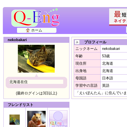
ホーム
nekobakari
プロフィール
ニックネーム
nekobakari
年齢
53歳
現住所
北海道
出身地
北海道
母国語
日本語
北海道在住
学習中の言語
英語
「えいぽんたん」に住んでいま
(最終ログインは3日以上)
フレンドリスト