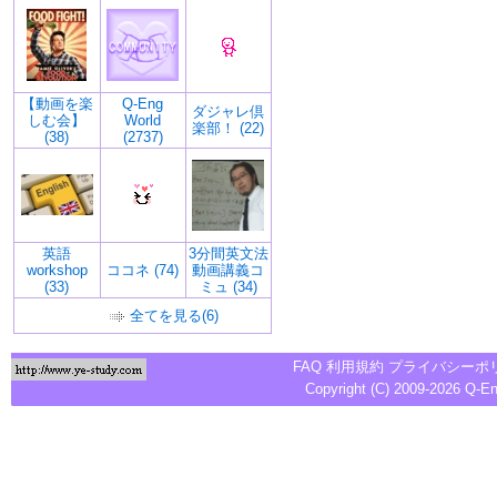
【動画を楽
Q-Eng
ダジャレ倶
しむ会】
World
楽部！ (22)
(38)
(2737)
英語
3分間英文法
workshop
ココネ (74)
動画講義コ
(33)
ミュ (34)
全てを見る(6)
FAQ
利用規約
プライバシーポ
Copyright (C) 2009-2026
Q-E