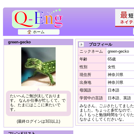
ホーム
green-gecko
プロフィール
ニックネーム
green-gecko
年齢
65歳
性別
女性
現住所
神奈川県
出身地
神奈川県
母国語
日本語
たいへんご無沙汰しておりま
学習中の言語
日本語、英語
す。 なんか仕事が忙しくて。で
も、たまにはここに来たいで
みなさん、ごぶさたしてました
す。
ました。ちょっと多忙なので、
ん！もっと勉強時間をつくりた
なかよくしてくださいな。
(最終ログインは3日以上)
フレンドリスト