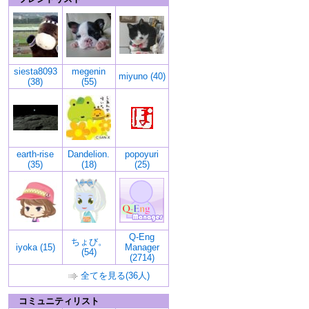
siesta8093
megenin
miyuno (40)
(38)
(55)
earth-rise
Dandelion.
popoyuri
(35)
(18)
(25)
Q-Eng
ちょび。
iyoka (15)
Manager
(54)
(2714)
全てを見る(36人)
コミュニティリスト