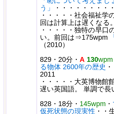
「恥について考えまし
う」
・・・・・・・・・
・・・・・社会福祉学の
回は計算上は遅くなる
・・・・・独特の早口
い。前回は⇒175wpm
（2010）
829・20分・
A
130
wpm
る物体 2600年の歴史
・
2011
・・・・・大英博物館館
遅い英国語。 単調で長
828・18分・
145wpm
・
仮死状態の現実性
・・