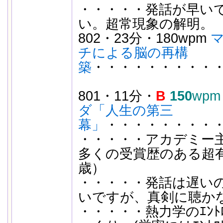
・・・・・発話が早い
い。超常現象の解明。
802・23分・180wpm
チによる脳の再構
築
・・・・・・・・・・
801・11分・
B
150
wpm
ダ「人生の第三
幕」
・・・・・・・・・
・・・・・アカデミー
多くの受賞歴のある超有名
歳）
・・・・・発話は遅い
いですが、真剣に聴か
・・・・・熱力学のｴﾝﾄ