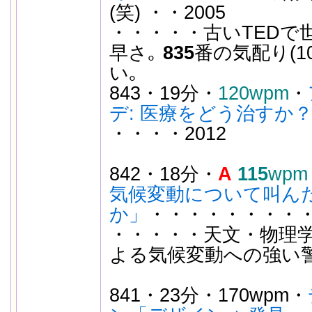
(笑) ・・2005
・・・・・古いTEDで
早さ｡
835
番の気配り(1
い｡
843・19分・
120wpm
・
デ: 医療をどう治すか
・・・・2012
842・18分・
A
115
wpm
気候変動について叫ん
か」
・・・・・・・・・・
・・・・・天文・物理
よる気候変動への強い
841・23分・170wpm・