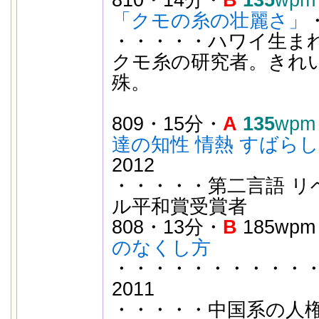
810・14分・
B
135
wpm
「クモの糸の壮麗さ」
・・・・・ハワイ生ま
クモ糸の研究者。きれ
殊。
809・15分・
A
135
wpm
達の知性 情熱 すばら
2012
・・・・・第二言語 リベ
ル平和賞受賞者
808・13分・
B
185wp
のなくし方
・・・・・・・・・・
2011
・・・・・中国系の人権