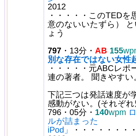
2012
・・・・・このTEDを思
意のないいたずら） 
ょう
797
・13分・
AB
155
wp
別な存在ではない女性
・・・・・元ABCレポー
連の著者。 聞きやすい
下記三つは発話速度が
感動がない。(それぞれ
796・05分・
140
wpm
ロ
ルが詰まった
iPod」
・・・・・・・