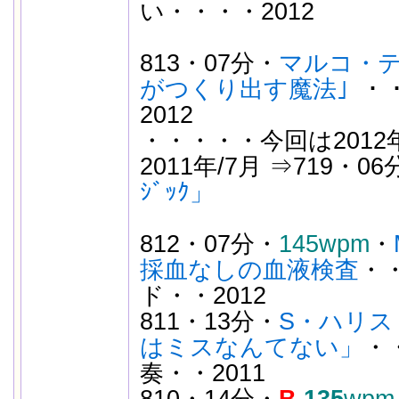
い・・・・2012
813・07分・
マルコ・テ
がつくり出す魔法」
・
2012
・・・・・今回は2012年
2011年/7月 ⇒719・06
ｼﾞｯｸ」
812・07分・
145wpm
・
採血なしの血液検査
・
ド・・2012
811・13分・
S・ハリス
はミスなんてない」
・
奏・・2011