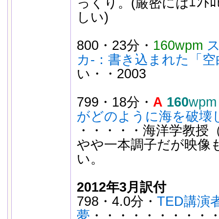
っくり。(厳密にはｴﾝﾄ
しい)
800・23分・
160wpm
カ-：書き込まれた「空
い・・2003
799・18分・
A
160
wpm
がどのように海を破壊
・・・・・海洋学教授
やや一本調子だが映像
い。
2012年3月訳付
798・4.0分・
TED講
夢
・・・・・・・・・