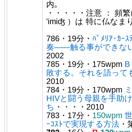
内｡
・・・・・注意 ： 頻繁に出
'imiʤ ）は 特に仏なまり？
786・19分・
ﾊﾟﾒﾘｱ･ｶ
奏——触る事ができな
2002
785・19分・175wpm
B
敗する。それを語って
2010
784・19分・170wpm
HIVと闘う母親を手助
ち
・・・・2010
783・17分・
150wpm
ｰｺｽﾄで実現する方法
・第