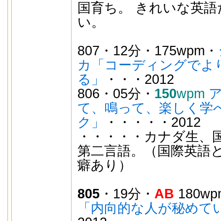
国育ち。 きれいな英語
い。
807・12分・175wpm・
カ「コーディングでよ
る」
・・・2012
806・05分・
150
wpm
て、鳴って、楽しく学
ク」
・・・・・2012
・・・・・カナダ生、
第二言語。（国際英語
癖あり）
805
・19分・
AB
180w
「内向的な人が秘めて