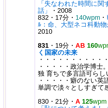
「失なわれた時間に関
話」
・2008
832・17分・
140wpm
・
ﾙ：命、大型ネコ科動
2010
831
・19分・
AB
160
wp
く国家の未来
・・・・・・・・・・・
・・・・・政治学博士。
独 育ちで多言語可らし
・・・・・癖のない英
単調で淡々としすぎて
830・21分・
A
125
wpm