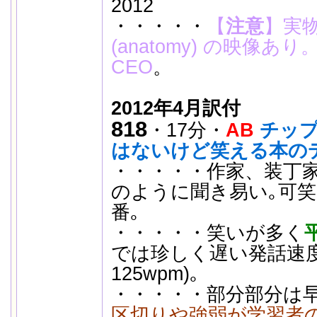
2012
・・・・・
【
注意
】
実
(anatomy) の映像あ
CEO
。
2012年4月訳付
818
・17分・
AB
チップ
はないけど笑える本の
・・・・・作家、装丁家(ﾌﾞ
のように聞き易い｡可笑し
番｡
・・・・・笑いが多く
では珍しく遅い発話速
125wpm)｡
・・・・・部分部分は
区切りや強弱が学習者