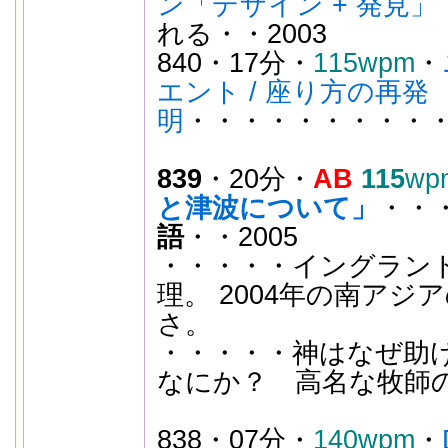
ン「デザイン + 発見」
れる・・2003
840・17分・
115wpm
・
エント / 座り方の再発
明
・・・・・・・・・・
839
・20分・
AB
115
wp
と津波について」
・・
語
・・2005
・・・・・イングラン
理。 2004年の南ア
さ。
・・・・・神はなぜ助け
なにか？ 高名な牧師
838・07分・
140wpm
・