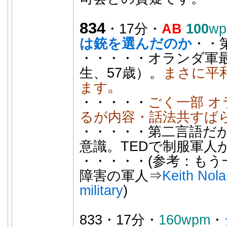
834
・17分・
AB
100
w
は銃を選んだのか
・・
・・・・・オランダ軍最高
生、57歳）。
まさに平
ます｡
・・・・・
ごく一部 
るが内容・話法共すば
・・・・・第二言語だ
意識。TEDで制服軍人
・・・・・(参考：もう
障害の軍人⇒
Keith Nola
military
)
833・17分・
160wpm
・