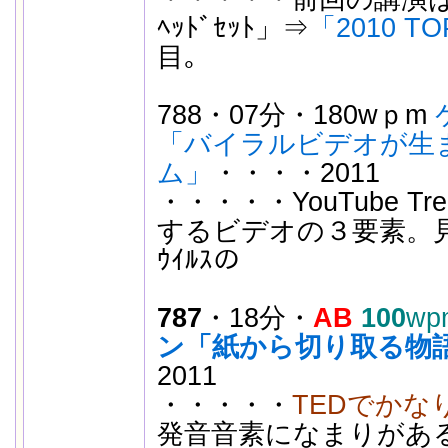
ﾍｯﾄﾞｾｯﾄ」⇒
「2010 TO
目｡
788・07分・180wｐm
「バイラルビデオが生
ム」
・・・・2011
・・・・・YouTube Tre
するビデオの３要素。見て
ｳｲﾙｽの
787
・18分・
AB
100
wp
ン「紙から切り取る物
2011
・・・・・
TEDでかな
発音音素になまりがあ