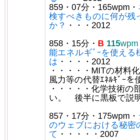
859・07分・165wpm・
検すべきものに何が残
か？
・・・2012
858・15分・
B
115
wpm
能エネルギﾞｰを使える
は
・・・・2012
・・・・・MITの材料
風力等の代替ｴﾈﾙｷﾞｰ
・・・・・化学技術の
い。 後半に黒板で説
857・17分・175wpm・
のウェブにおける秘密
て
・・・・・2007