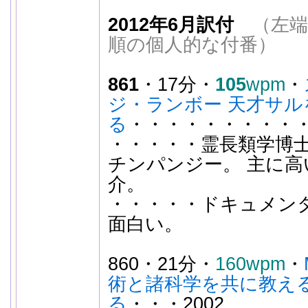
2012年6月訳付
（左端
順の個人的な付番）
861
・17分・
105
wpm
・
ジ・ランボー 天才サル
る
・・・・・・・・・・
・・・・・霊長類学博士。
チンパンジー。 主に高
介。
・・・・・ドキュメン
面白い。
860・21分・
160wpm
・
術と諸科学を共に教え
る
・・・2002