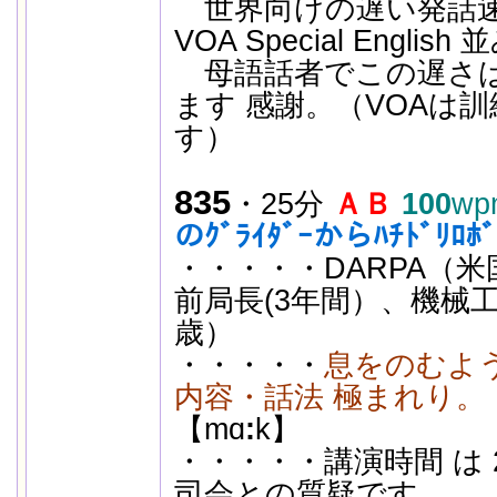
世界向けの遅い発話
VOA Special Engli
母語話者でこの遅さは
ます 感謝。（VOAは
す）
835
・25分
ＡＢ
100
wp
のｸﾞﾗｲﾀﾞｰからﾊﾁﾄﾞﾘﾛﾎ
・・・・・DARPA（
前局長(3年間）、機械工学
歳）
・・・・・
息をのむよ
内容・話法 極まれり。
【mɑ
:
k】
・・・・・講演時間 は 
司会との質疑です。