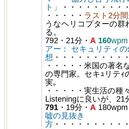
ト」
・・・・・・・・・2
・・・・・
ラスト2分
うなヘリコプターの群
る。
792・21分・
A
160
wpm
アー： セキュリティの
想
・・・・・・・・・・・
・・・・・米国の著名な暗
の専門家。セキｭリテｨ
実｡
・・・・・実生活の種
Listeningに良いが
791
・19分・
A
180wp
嘘の見抜き
方
・・・・・・・・・