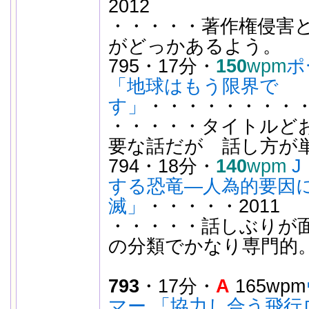
2012
・・・・・著作権侵害
がどっかあるよう。
795・17分・
150
wpm
ポ
「地球はもう限界で
す」
・・・・・・・・・
・・・・・タイトルど
要な話だが 話し方が
794・18分・
140
wpm
する恐竜―人為的要因
滅」
・・・・・2011
・・・・・話しぶりが面
の分類でかなり専門的
793
・17分・
A
165wpm
マー 「協力し合う飛行