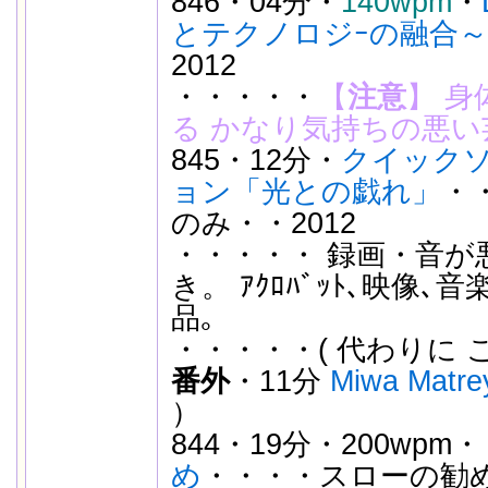
846・04分・
140wpm
・
とテクノロジｰの融合
2012
・・・・・
【
注意
】
身
る かなり気持ちの悪い
845・12分・
クイック
ョン「光との戯れ」
・
のみ・・2012
・・・・・ 録画・音が
き。 ｱｸﾛﾊﾞｯﾄ､映像
品｡
・・・・・( 代わりに 
番外
・11分
Miwa Matrey
）
844・19分・200wpm・
め
・・・・スローの勧