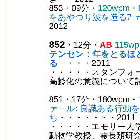
853・09分・
120wpm
・
をあやつり波を造るｱｰﾃ
2012
852
・12分・
AB
115
w
テンセン：年をとるほ
る
・・・・2011
・・・・・スタンフォ
高齢化の意義について
851・17分・180wpm・
ァール: 良識ある行動
ち
・・・・・・・2011
・・・・・エモリー大学
動物学教授。霊長類研