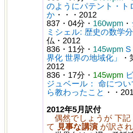
のようにパテント・ト
か
・・・2012
837・04分・
160wpm
・
ミシェル: 歴史の数学
仏・2012
836・11分・
145wpm
S
界化 世界の地域化」
・
2012
836・17分・
145wpm
ビ
ジュベール： 命につ
ら教わったこと
・・201
2012年5月訳付
偶然でしょうが 下記 8
て
見事な講演
が訳され