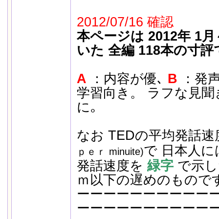
2012/07/16 確認
本ページは 2012年 1
いた 全編 118本の寸
A
：内容が優､
B
：発
学習向き。 ラフな見
に｡
なお TEDの平均発話速度
で 日本人
ｐｅｒ minuite)
発話速度を
緑字
で示し
ｍ以下の遅めのもので
ーーーーーーーーーー
ーーーーーーーーーー