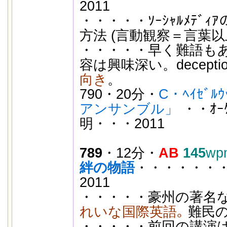
2011
・・・・・ｿｰｼｬﾙﾒﾃﾞ
方法 (言動観察＝言葉
・・・・・早く難語も
容は興味深い。decept
向き
。
790・20分・
C・ﾍｲｾﾞ
アンサンブル」
・・ｵｰ
明・・・2011
789
・12分・
AB
145
wp
絆の物語
・・・・・・・
2011
・・・・・豪州の著名
れいな国際英語｡
難民の
・・・・・前回の講演は 