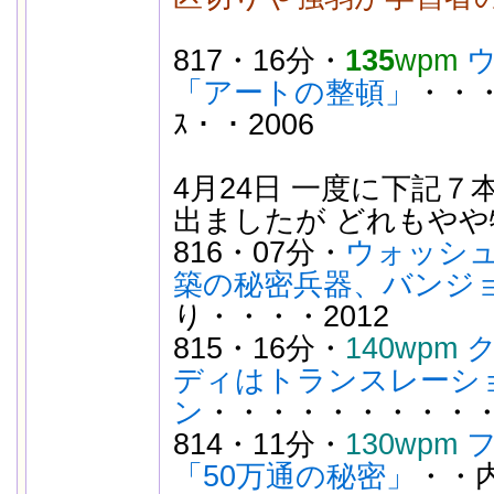
817・16分・
135
wpm
「アートの整頓」
・・
ｽ・・2006
4月24日 一度に下記７本
出ましたが どれもや
816・07分・
ウォッシ
築の秘密兵器、バンジ
り・・・・2012
815・16分・
140wpm
ディはトランスレーシ
ン
・・・・・・・・・・
814・11分・
130wpm
「50万通の秘密」
・・