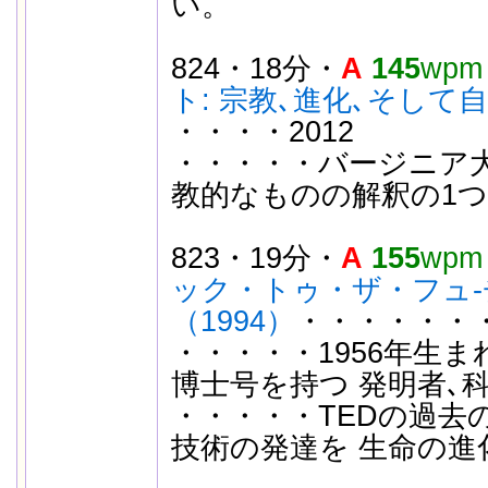
い。
824・18分・
A
145
wpm
ト: 宗教､進化､そして
・・・・2012
・・・・・バージニア大
教的なものの解釈の1
823・19分・
A
155
wpm
ック・トゥ・ザ・フュ-
（1994）
・・・・・・・
・・・・・1956年生まれ
博士号を持つ 発明者､
・・・・・TEDの過去
技術の発達を 生命の