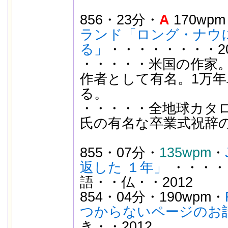
856・23分・
A
170wp
ランド「ロング・ナウ
る」
・・・・・・・・20
・・・・・米国の作家
作者として有名。1万
る。
・・・・・全地球カタログ：
氏の有名な卒業式祝辞
855・07分・
135wpm
・
返した １年」
・・・・
語・・仏・・2012
854・04分・190wpm・
つからないページのお
き・・2012