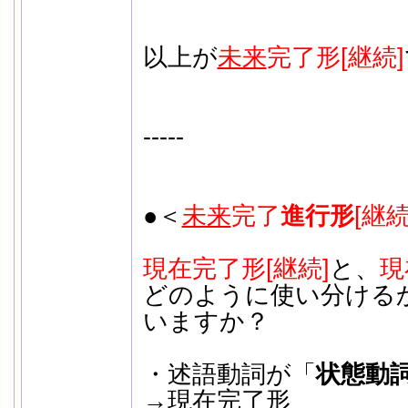
以上が
未来
完了形[継続]
-----
●＜
未来
完了
進行形
[継続
現在完了形[継続]
と、
現
どのように使い分ける
いますか？
・述語動詞が「
状態動
→現在完了形