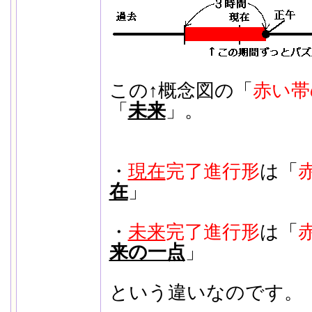
この↑概念図の「
赤い帯
「
未来
」。
・
現在
完了進行形
は「
在
」
・
未来
完了進行形
は「
来の一点
」
という違いなのです。