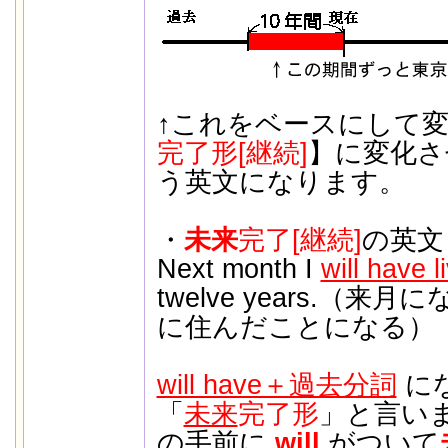
↑これをベースにして
完了形[継続]
】に変化さ
う英文になります。
・
未来
完了[継続]
の英文
Next month I
will have l
twelve years.（
に住んだことになる）
will have＋過去分詞
に
「
未来
完了形
」と言いま
の手前に
will
がついて