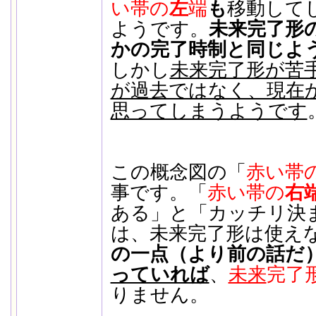
い帯の
左
端
も
移動して
ようです。
未来完了形
かの完了時制と同じよ
しかし
未来完了形が苦
が過去ではなく、現在
思ってしまうようです
この概念図の「
赤い帯
事です。「
赤い帯の
右
ある」と「カッチリ決
は、未来完了形は使え
の一点（より前の話だ
っていれば
、
未来
完了
りません。