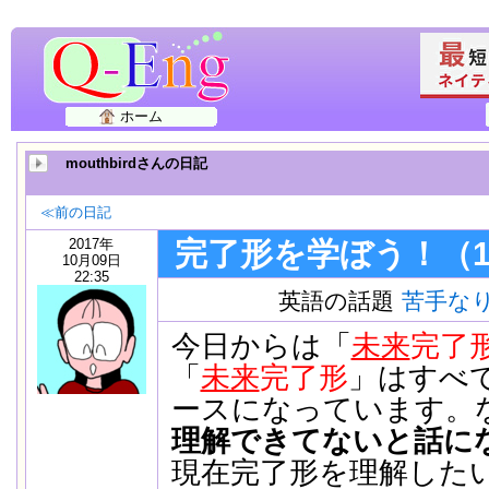
ホーム
mouthbirdさんの日記
≪前の日記
2017年
完了形を学ぼう！（
10月09日
22:35
英語の話題
苦手な
今日からは「
未来
完了
「
未来
完了形
」はすべ
ースになっています。
理解できてないと話に
現在完了形を理解した