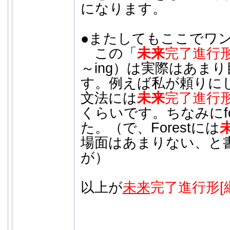
になります。
●またしてもここでワ
この「
未来
完了進行
～ing）は実際はあま
す。例えば私が頼りに
文法には
未来
完了進行
くらいです。ちなみにfo
た。（で、Forestには
場面はあまりない、と
が）
以上が
未来
完了進行形[