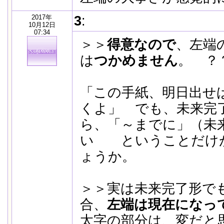
2017年
3
:
10月12日
07:34
＞＞
得意なので
、左端
は
つかめません
。 ？
「この手紙、明日出せ
くよ」 でも、未来完
ら、「～までに」（未
い ということだけ
ょうか。
＞＞実は未来完了形でも
合、
左端は現在になっ
太字の部分は、変だと