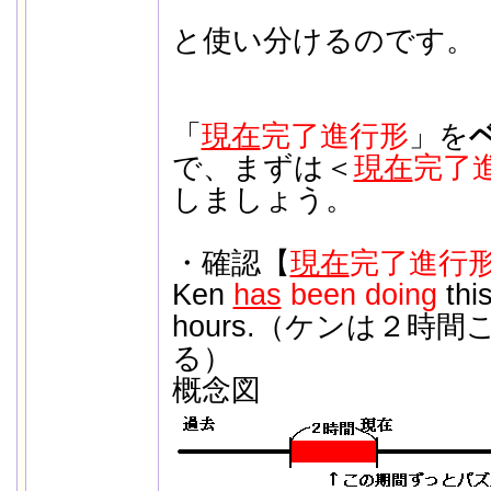
と使い分けるのです。
「
現在
完了進行形
」を
で、まずは＜
現在
完了進
しましょう。
・確認【
現在
完了進行形
Ken
has
been doing
this
hours.（ケンは２時
る）
概念図