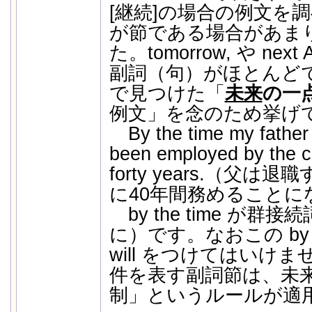
[継続]の場合の例文を
が節である場合があま
た。tomorrow, や nex
副詞（句）がほとんど
で見つけた「
未来
の一
例文」を念のため挙げ
By the time my father r
been employed by the c
forty years.（父
に40年間務めることに
by the time が
に）です。なおこの by t
will をつけてはいけ
件を表す副詞節は、未
制」というルールが適