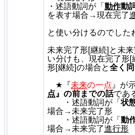
・述語動詞が「
動作
動
を表す場合→現在完了
と使い分けるのでした
未来完了形[継続]と未来
い分けも、現在完了形[
形[継続]の場合と
全く同
★『
未来
の一点
』が
点
』の前までの話
であ
・述語動詞が「
状
場合→未来完了形
・述語動詞が「
動
場合→未来完了
進行形