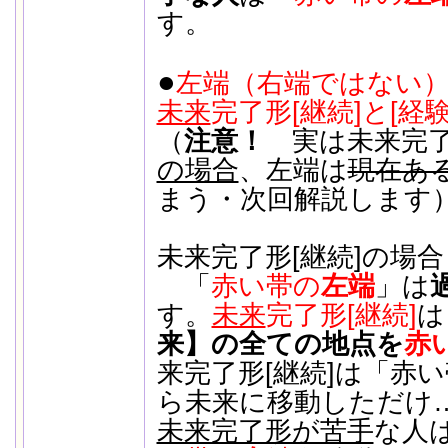
す。
●
左端（右端ではない
未来
完了形[継続]と[経験
（
注意！
実は未来完了
の場合
、左端は
現在あ
まう・次回解説します
未来完了形[継続]の場合
「
赤い帯の
左端
」は
す。
未来
完了形[継続]
来】の全ての地点を
赤
来完了形[継続]は「赤
ら未来に移動しただけ
未来完了形が苦手
な人