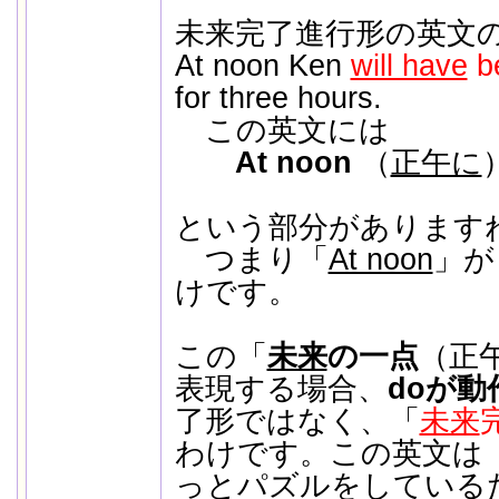
未来完了進行形の英文の
At noon Ken
will have
be
for three hours.
この英文には
At noon
（
正午に
という部分があります
つまり「
At noon
」が
けです。
この「
未来
の一点
（正
表現する場合、
doが動
了形ではなく、「
未来
わけです。この英文は
っとパズルをしている