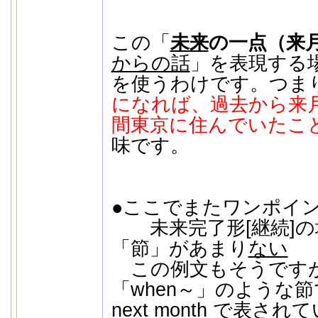
この「
未来
の一点（来
からの話
」を表現する
を使うわけです。つま
になれば、過去から来月
間東京に住んでいたこ
味です。
●ここでまたワンポイ
未来完了形[継続]の
「節」があまり
ない
この例文もそうです
「when～」のような
next month で表