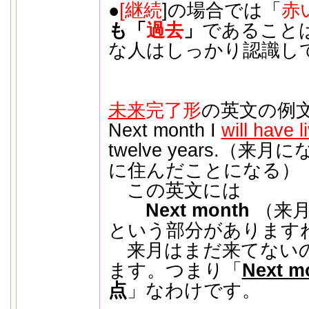
●
[継続
]の場合では「
赤
も「
過去
」
であること
な人はしっかり認識し
未来
完了形
の英文の例文
Next month I
will have l
twelve years.（
に住んだことになる）
この英文には
Next month
（来
という部分があります
来月はまだ来てない
ます。つまり「
Next m
点
」なわけです。