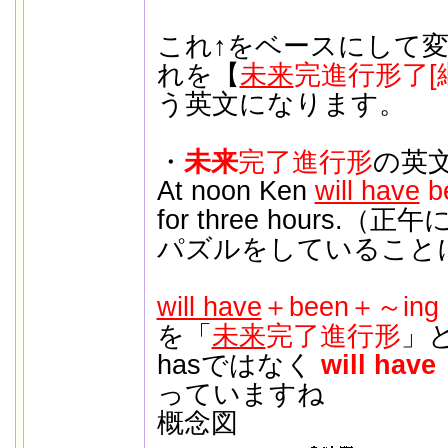
これ↑をベースにして
れを【
未来
完進行形了[
う英文になります。
・
未来
完了進行形
の英
At noon Ken
will have
be
for three hours
パズルをしていること
will have
＋been＋～ing
を「
未来
完了進行形
」と
hasではなく
will have
っていますね
概念図