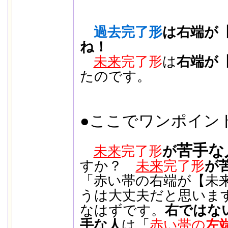
過去完了形
は右端が
ね！
未来
完了形
は
右端が
たのです。
●ここでワンポイン
苦手な
未来
完了形
が
すか？
未来
完了形
が
「赤い帯の右端が【未
うは大丈夫だと思いま
なはずです。
右ではな
手な人
は「
赤い帯の
左