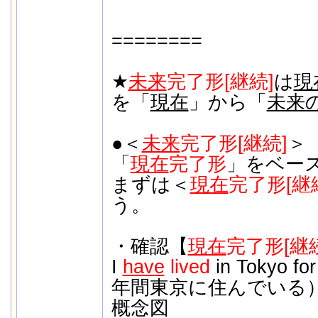
========
★
未来
完了形[継続]
は
現
を「
現在
」から「
未来
●＜
未来
完了形[継続]
＞
「
現在
完了形
」をベー
まずは＜
現在
完了形[継
う。
・確認【
現在
完了形[継続
I
have
lived
in Tokyo f
年間東京に住んでいる
概念図