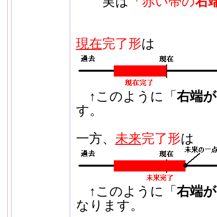
実は「
赤い帯の
右
現在
完了形
は
↑このように「
右端が
す。
一方、
未来
完了形
は
↑このように「
右端が
なります。