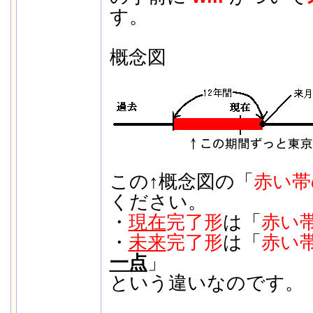
す。
概念図
この↑概念図の「
赤い帯
ください。
・
現在
完了形
は「
赤い
・
未来
完了形
は「
赤い
一点
」
という違いなのです。