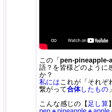
この「
pen-pineapple-
語？を皆様どのように
か？
私には
これが「それぞ
繋がって
合体
したもの
こんな感じの【
足し算
pen
＋
pineapple
＋
apple