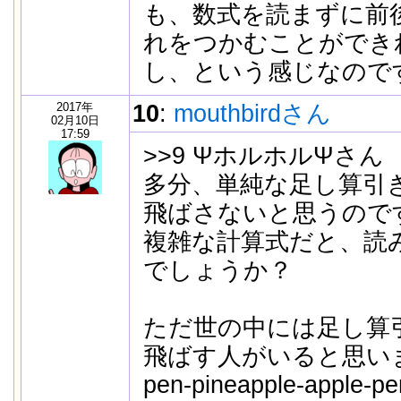
も、数式を読まずに前
れをつかむことができ
し、という感じなので
2017年
10
:
mouthbirdさん
02月10日
17:59
>>9 ΨホルホルΨさん
多分、単純な足し算引
飛ばさないと思うので
複雑な計算式だと、読
でしょうか？
ただ世の中には足し算
飛ばす人がいると思い
pen-pineapple-app