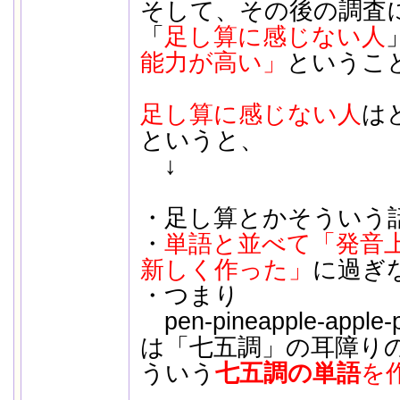
そして、その後の調査
「
足し算に感じない人
能力が高い」
というこ
足し算に感じない人
は
というと、
↓
・足し算とかそういう
・
単語と並べて「発音
新しく作った」
に過ぎ
・つまり
pen-pineapple-apple-
は「七五調」の耳障り
ういう
七五調の単語
を