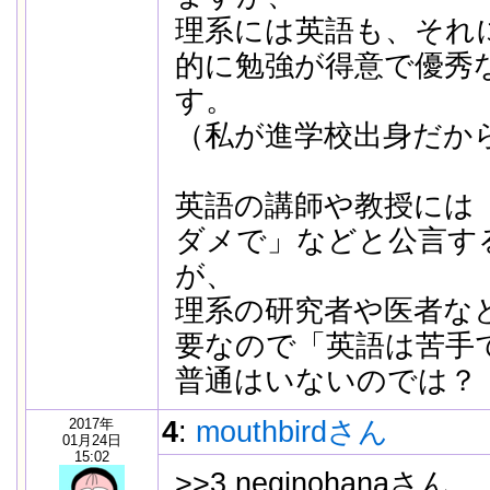
理系には英語も、それ
的に勉強が得意で優秀
す。
（私が進学校出身だか
英語の講師や教授には
ダメで」などと公言す
が、
理系の研究者や医者な
要なので「英語は苦手
普通はいないのでは？
2017年
4
:
mouthbirdさん
01月24日
15:02
>>3 neginohanaさん