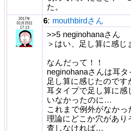
た。
2017年
6
:
mouthbirdさん
01月25日
17:13
>>5 neginohanaさん
＞はい、足し算に感じ
なんだって！！
neginohanaさんは
足し算に感じたのです
耳タイプで足し算に感
いなかったのに…
これまで例外がなかっ
理論にどこか穴があり
査しなければ…