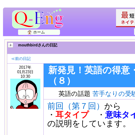
ホーム
mouthbirdさんの日記
≪前の日記
2017年
新発見！英語の得意
01月23日
10:30
（８）
英語の話題
苦手なりの受
前回（第７回）
から
・
耳タイプ
・
意味タ
の説明をしています。