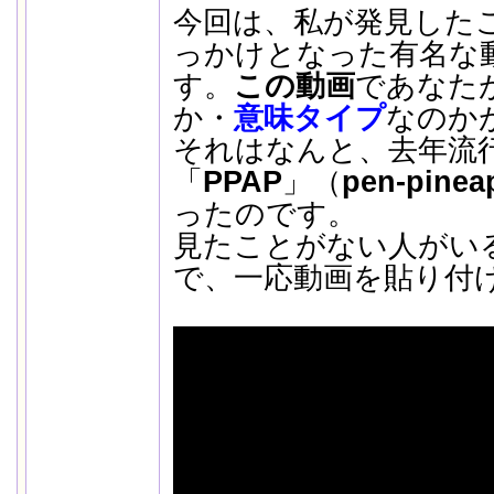
今回は、私が発見した
っかけとなった有名な
す。
この動画
であなた
か・
意味タイプ
なのか
それはなんと、去年流
「
PPAP
」（
pen-pinea
ったのです。
見たことがない人がい
で、一応動画を貼り付