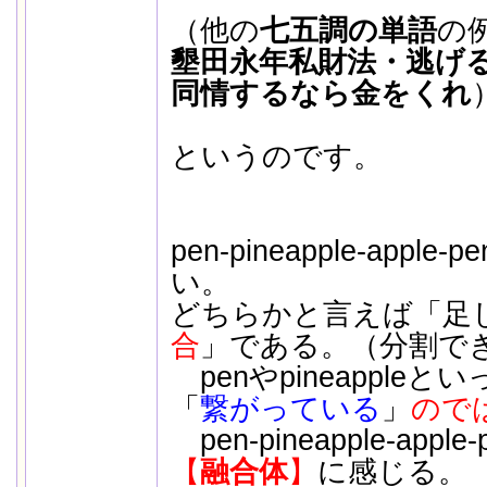
（他の
七五調の単語
の
墾田永年私財法・逃げ
同情するなら金をくれ
というのです。
pen-pineapple-app
い。
どちらかと言えば「足
合
」である。（分割で
penやpineappleと
「
繋がっている
」
ので
pen-pineapple-appl
【
融合体
】
に感じる。