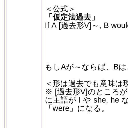
＜公式＞
「仮定法過去」
If A [過去形V]～, B wou
cou
mig
shou
もしAが～ならば、Bは
＜形は過去でも意味は
※ [過去形V]のところが
に主語が I や she, h
「were」になる。