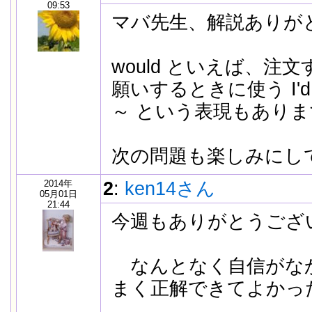
09:53
マバ先生、解説ありが
would といえば、注
願いするときに使う I'd like
～ という表現もあり
次の問題も楽しみにし
2014年
2
:
ken14さん
05月01日
21:44
今週もありがとうござ
なんとなく自信がな
まく正解できてよかっ