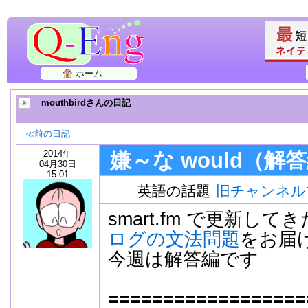
ホーム
mouthbirdさんの日記
≪前の日記
2014年
嫌～な would（解
04月30日
15:01
英語の話題
旧チャンネル
smart.fm で更新して
ログの文法問題
をお届
今週は解答編です
==================