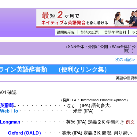
質問掲示板
英語の話題
英語学習資料
ラ
（SNS全体・外部に公開（Web全体に公
開））
次の日記≫
ライン英語辞書類 （便利なリンク集）
英語学習資
/04 確認
★
（
発声
I PA ： International Phonetic Alphabet）
英辞郎
..・・・・・・・・・・・
なし
（IPA) 語句多大｡
Webｌlo
・・・・・・・・・・・・米音 (IPA) 〃
Longman
・・・・・・・・・・英米 (IPA) 定義
２K
学習向き
例文
Oxford (OALD）
・・・・
英米 (IPA) 定義
３K
簡潔､判り易い