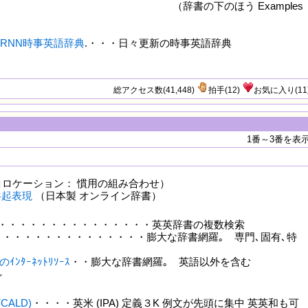
の下のほう Examples
RNN時事英語辞典
.・・・日々更新の時事英語辞典
総アクセス数(41,448)
拍手
(
12
)
お気に入り
(
11
1番～3番を表
ロケーション： 慣用の組み合わせ）
の共起表現
（日本製 オンライン辞書）
. ・・・・・・・・・・・・・・・英英辞書の複数検索
・・・・・・・・・・・・・・膨大な辞書網羅｡ 専門､固有､特
ﾝﾀｰﾈｯﾄﾘｿｰｽ
・・膨大な辞書網羅｡ 英語以外を含む
ど
書
(CALD)
・・・・
英米 (IPA) 定義３K 例文が先頭に集中 英英和も可