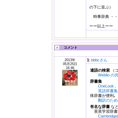
（辞書
の下に並ぶ）
時事辞典 ・・
ーー以上ーー
コメント
1
:
bbbcさん
2013年
05月25日
16:46
連語の検索
（コ
Weblio 
辞書集
OneLook
英語辞書集
殊辞書が便利｡
翻訳のためのｲ
有名な辞書
な
英英学習辞
Cambridge