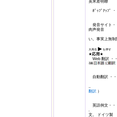
英米差明瞭
ﾎﾟｯﾌﾟｱｯﾌﾟ 
（ﾏｳｽｵｰﾊ
発音サイト・
肉声発音
い。事実上無制
▶
大再生
を押す
★
応用
★
Web 翻訳 ・・
自動翻訳 ・・直
.. （
翻訳
英語例文・・
文。 ドイツ製