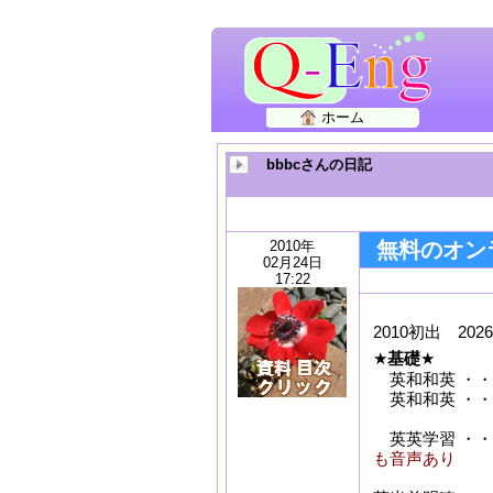
ホーム
bbbcさんの日記
2010年
無料のオン
02月24日
17:22
2010初出 2026
★
基礎
英和和英 ・・
英和和英 ・・
英英学習 ・・
も音声あり