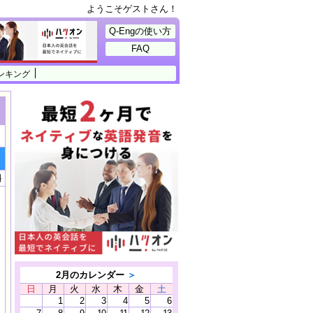
ようこそゲストさん！
Q-Engの使い方
FAQ
ンキング
料
2月のカレンダー
＞
日
月
火
水
木
金
土
1
2
3
4
5
6