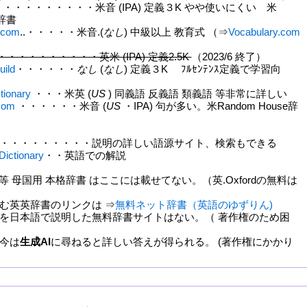
・・・・・・・・・・米音 (IPA) 定義３K やや使いにくい 米
習辞書
.com
..・・・・・米音.(
なし
) 中級以上 教育式 （⇒
Vocabulary.com
.・・・・・・・・・・英米 (IPA) 定義2.5K
（2023/6 終了）
uild
・・・・・・
なし
(
なし
) 定義３K ﾌﾙｾﾝﾃﾝｽ定義で学習向
tionary
・・・米英 (
US
) 同義語 反義語 類義語 等非常に詳しい
.com
・・・・・・米音 (
US
・IPA) 句が多い。米Random House辞
・・・・・・・・・説明の詳しい語源サイト、検索もできる
Dictionary
・・英語での解説
er等 母国用 本格辞書 はここには載せてない。（英.Oxfordの無料は
英英辞書のリンクは ⇒
無料ネット辞書（英語のゆずりん)
日本語で説明した無料辞書サイトはない。（ 著作権のため困
今は
生成AI
に尋ねると詳しい答えが得られる。 (著作権にかかり