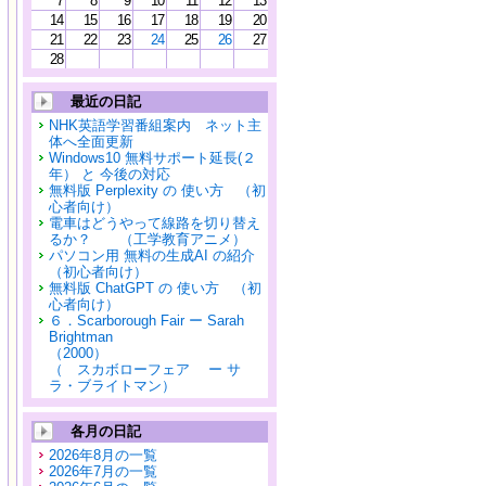
7
8
9
10
11
12
13
14
15
16
17
18
19
20
21
22
23
24
25
26
27
28
最近の日記
NHK英語学習番組案内 ネット主
体へ全面更新
Windows10 無料サポート延長(２
年） と 今後の対応
無料版 Perplexity の 使い方 （初
心者向け）
電車はどうやって線路を切り替え
るか？ （工学教育アニメ）
パソコン用 無料の生成AI の紹介
（初心者向け）
無料版 ChatGPT の 使い方 （初
心者向け）
６．Scarborough Fair ー Sarah
Brightman
（2000）
（ スカボローフェア ー サ
ラ・ブライトマン）
各月の日記
2026年8月の一覧
2026年7月の一覧