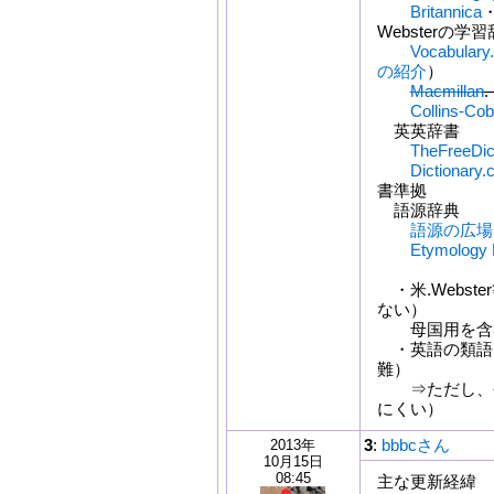
Britannica
Websterの学
Vocabulary
の紹介
）
Macmillan
Collins-Cob
英英辞書
TheFreeDic
Dictionary
書準拠
語源辞典
語源の広場
Etymology 
・米.Webst
ない）
母国用を含む
・英語の類語を
難）
⇒ただし、
にくい）
3
:
bbbcさん
2013年
10月15日
08:45
主な更新経緯