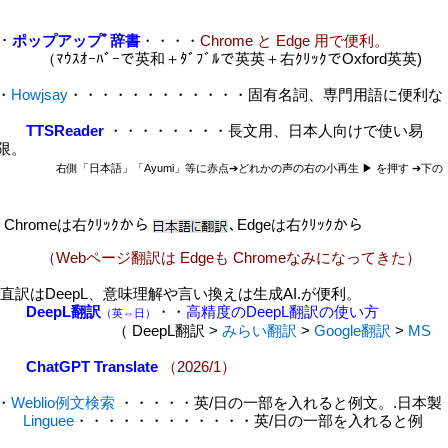
・・
ポップアップﾟ辞書
・・・・
Chrome と Edge 用で便利。
ﾞｰで英和＋ﾀﾞﾌﾞﾙで英英＋右ｸﾘｯｸでOxford英英)
・
Howjsay
・・・・・・・・・・・・固有名詞、専門用語に便利な
TTSReader
・・・・・・・・長文用、日本人向けで使い易
限。
右側「日本語」「Ayumi」等に赤点➔どれかの声の右の小再生 ▶ を押す ➔下の
Chromeは右ｸﾘｯｸから
､Edgeは右ｸﾘｯｸから
（Webページ翻訳は Edgeも Chromeなみになってきた）
訳はDeepL、意味理解や言い換えは生成AI.が便利。
DeepL翻訳
・・
高精度のDeepL翻訳の使い方
（英⇔日）
 DeepL翻訳 >
みらい翻訳
>
Google翻訳
>
MS
）
ChatGPT Translate
（2026/1）
・
Weblio例文検索
・・・・・英/日の一部を入れると例文。.日本製
.
Linguee
・・・・・・・・・・・・英/日の一部を入れると例