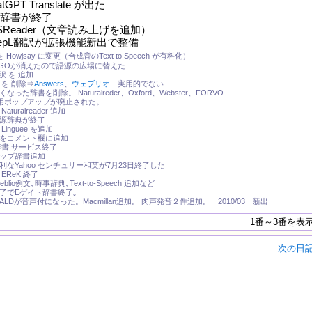
GPT Translate が出た
oo辞書が終了
TSReader（文章読み上げを追加）
DeepL翻訳が拡張機能新出で整備
を Howjsay に変更（合成音のText to Speech が有料化）
ENGOが消えたので語源の広場に替えた
翻訳 を 追加
 を 削除⇒
Answers
、
ウェブリオ
実用的でない
なった辞書を削除。 Naturalreder、Oxford、Webster、FORVO
I E用ポップアップが廃止された。
turalreader 追加
語源辞典が終了
inguee を追加
検索をコメント欄に追加
R辞書 サービス終了
アップ辞書追加
便利なYahoo センチュリー和英が7月23日終了した
EReK 終了
eblio例文､時事辞典､Text-to-Speech 追加など
ネ終了でEゲイト辞書終了｡
､CALDが音声付になった。Macmillan追加。 肉声発音２件追加。 2010/03 新出
1番～3番を表
次の日