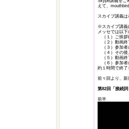
Skype講義を
えて、mouthb
スカイプ講義は本
※スカイプ講義
メッセでは以下
（１）ご挨拶後
（２）動画終了
（３）参加者の
（４）その後
（５）動画終了
（６）参加者の
約１時間で終了
前々回より、新規
第82回「接続詞
前半