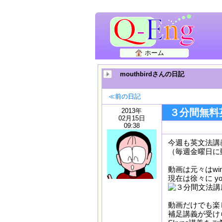
ホーム
mouthbirdさんの日記
≪前の日記
2013年
３分間無料
02月15日
09:38
今週も英文法講
（毎週金曜日に
動画は元々はwind
現在は徐々に y
動画だけでも楽
補足講義が受け