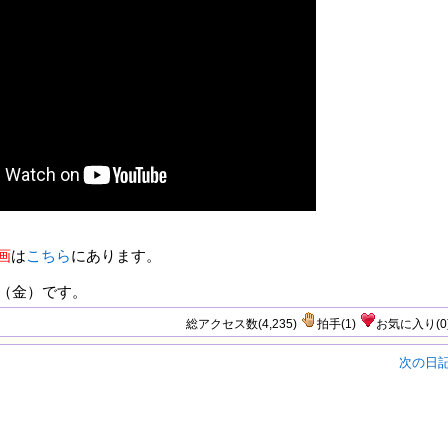
画
は
こちら
にあります。
（金）です。
総アクセス数(4,235)
拍手
(
1
)
お気に入り
(
0
次の日