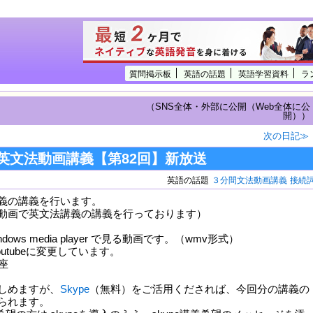
質問掲示板
英語の話題
英語学習資料
ラ
（SNS全体・外部に公開（Web全体に公
開））
次の日記≫
英文法動画講義【第82回】新放送
英語の話題
３分間文法動画講義
接続
義の講義を行います。
動画で英文法講義の講義を行っております）
ows media player で見る動画です。（wmv形式）
outubeに変更しています。
しめますが、
Skype
（無料）をご活用くだされば、今回分の講義の
られます。