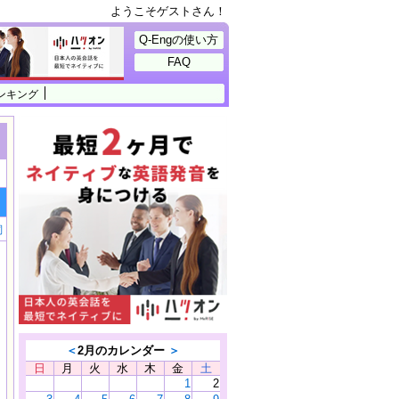
ようこそゲストさん！
Q-Engの使い方
FAQ
ンキング
詞
＜
2月のカレンダー
＞
日
月
火
水
木
金
土
1
2