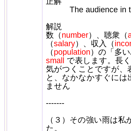
正解
The audience in tha
解説
数（
number
）、聴衆（
（
salary
）、収入（
inc
（
population
）の「多
small
で表します。長
気がつくことですが、
と、なかなかすぐには
ません
-------
（３）その強い雨は私
た。