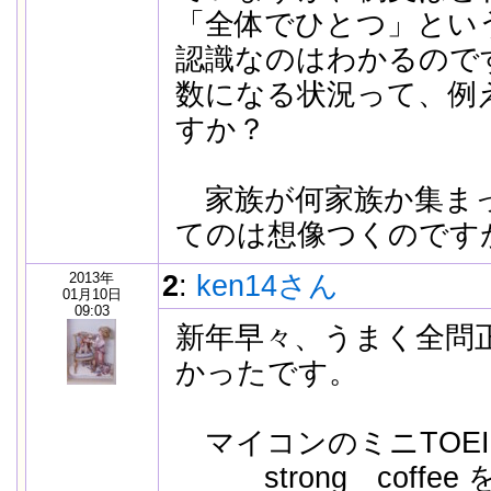
「全体でひとつ」とい
認識なのはわかるのですが
数になる状況って、例
すか？
家族が何家族か集まって、f
てのは想像つくのです
2013年
2
:
ken14さん
01月10日
09:03
新年早々、うまく全問
かったです。
マイコンのミニTOE
strong coffe