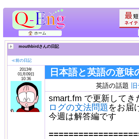
ホーム
mouthbirdさんの日記
≪前の日記
2013年
日本語と英語の意味
01月09日
10:36
英語の話題
旧
smart.fm で更新して
ログの文法問題
をお届
今週は解答編です
==================