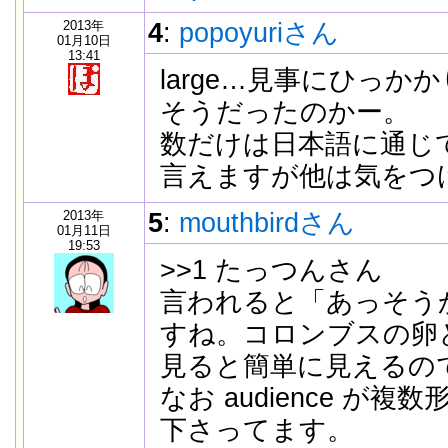
2013年
4
:
popoyuriさん
01月10日
13:41
large…見事にひっか
そうだったのかー。
数だけは日本語に通じ
言えますが他は気をつ
2013年
5
:
mouthbirdさん
01月11日
19:53
>>1 たっつんさん
言われると「あっそう
すね。コロンブスの卵
見ると簡単に見えるの
なお audience が複
下さってます。