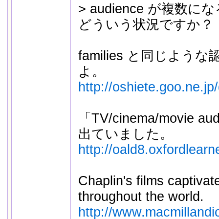
> audience が複
どういう状況ですか？
families と同じよ
よ。
http://oshiete.goo.ne.j
「TV/cinema/movie 
出ていました。
http://oald8.oxfordlearn
Chaplin's films captiva
throughout the world.
http://www.macmillandict