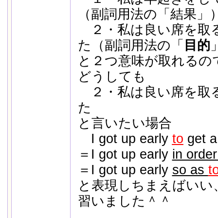
（副詞用法の「結果」
２・私は良い席を取
た（副詞用法の「
目的
と２つ意味が取れるの
どうしても
２・私は良い席を取
た
と言いたい場合
I got up early
to
get a
＝I got up early
in orde
＝I got up early
so as
t
と表現しちまえばいい
習いました＾＾