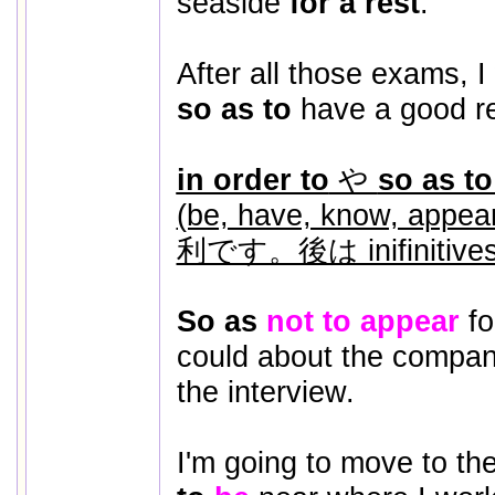
seaside
for a rest
.
After all those exams, I
so as to
have a good re
in order to
や
so as t
(be, have, know, 
利です。後は inifinit
So as
not to appear
foo
could about the compan
the interview.
I'm going to move to th