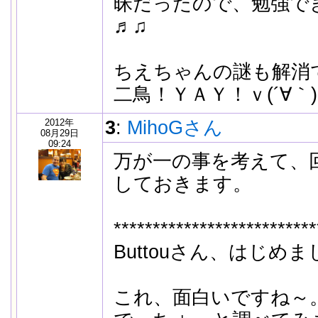
昧だったので、勉強で
♬♫
ちえちゃんの謎も解消
二鳥！ＹＡＹ！ｖ(´∀｀)
2012年
3
:
MihoGさん
08月29日
09:24
万が一の事を考えて、
しておきます。
**************************
Buttouさん、はじめ
これ、面白いですね～