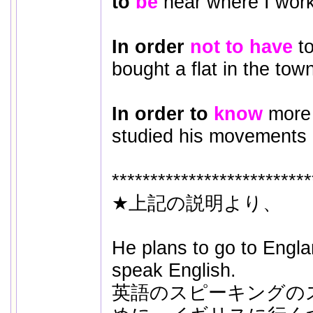
to
be
near where I work
In order
not to have
to
bought a flat in the tow
In order to
know
more 
studied his movements c
**************************
★上記の説明より、
He plans to go to England
speak English.
英語のスピーキングの