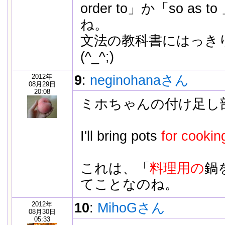
order to」か「so as
ね。
文法の教科書にはっき
(^_^;)
2012年
9
:
neginohanaさん
08月29日
20:08
ミホちゃんの付け足し
I'll bring pots
for cookin
これは、「
料理用の
鍋
てことなのね。
2012年
10
:
MihoGさん
08月30日
05:33