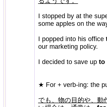
るようです。
I stopped by at the su
some apples on the wa
I popped into his office
our marketing policy.
I decided to save up
to
★ For + verb-ing: the 
でも、物の目的や、動