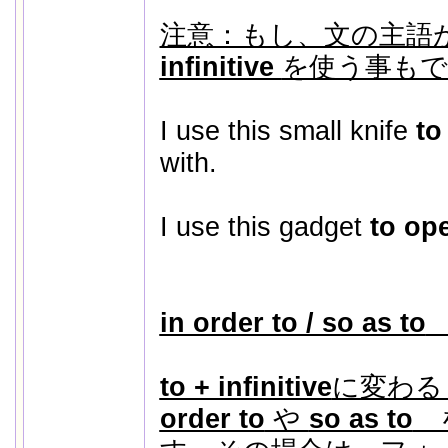
注意：もし、文の主語
infinitive
を使う事もで
I use this small knife
to
with.
I use this gadget
to op
in order to / so as to
to + infinitive
に変わる
order to
や
so as to
を