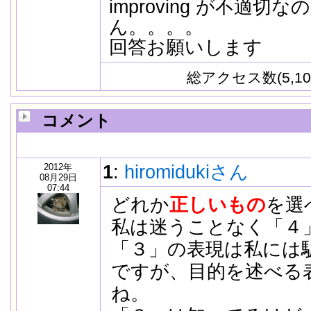
improving が不適切
ん。。。。
回答お願いします
総アクセス数(5,10
コメント
2012年
1
:
hiromidukiさん
08月29日
07:44
どれか
正しいもの
を選
私は迷うことなく「４
「３」の表現は私には
ですが、目的を述べる
ね。