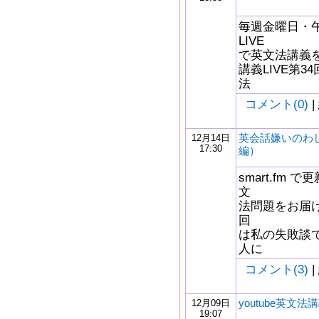
毎週金曜日・午後
LIVE
で英文法講義をし
講義LIVE第
法
コメント(0)
|
英会話嫌いのわ
12月14日
17:30
編）
smart.fm
文
法問題をお届け
回
は私の失敗談
人に
コメント(3)
|
youtube英文法講
12月09日
19:07