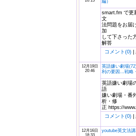
20:13
編）
smart.fm
文
法問題をお届け
加
して下さった
解答
コメント(0)
|
英語嫌い劇場(7
12月19日
20:46
利の要因…戦略
英語嫌い劇場の
語
嫌い劇場・番
析・修
正 https://www
コメント(0)
|
youtube英文法講
12月16日
18:33