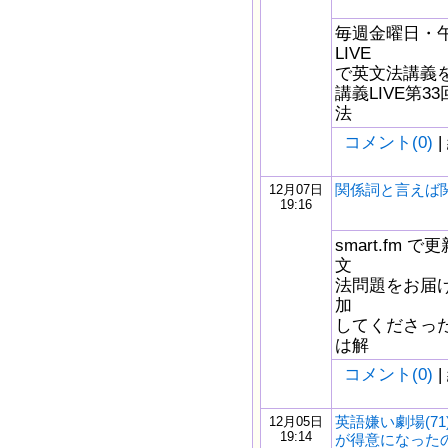
毎週金曜日・午後
LIVE
で英文法講義をし
講義LIVE第
法
コメント(0)
|
関係詞と言えば
12月07日
19:16
smart.fm
文
法問題をお届け
加
してくださっ
は解
コメント(0)
|
英語嫌い劇場(7
12月05日
19:14
が得意になったの