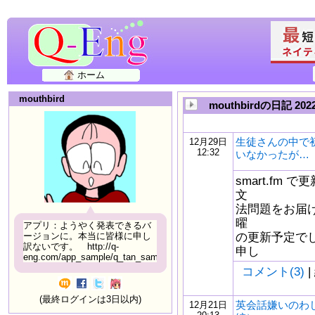
ホーム
mouthbird
mouthbirdの日記 20
生徒さんの中で
12月29日
12:32
いなかったが…
smart.fm
文
法問題をお届け
曜
アプリ：ようやく発表できるバ
の更新予定で
ージョンに。本当に皆様に申し
訳ないです。 http://q-
申し
eng.com/app_sample/q_tan_sample06.html
コメント(3)
|
(最終ログインは3日以内)
英会話嫌いのわ
12月21日