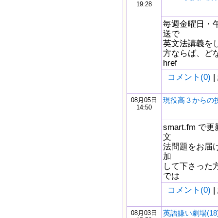
19:28
毎週金曜日・午
送で
英文法講義を
方ならば、どな
href
コメント(0)
|
現役高３からの
08月05日
14:50
smart.fm
文
法問題をお届け
加
して下さった
では
コメント(0)
|
英語嫌い劇場(18
08月03日