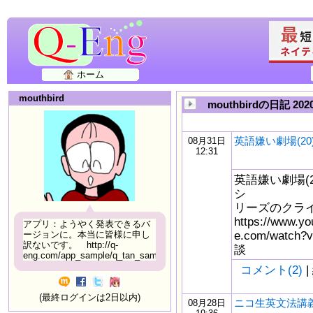
ホーム
mouthbird
mouthbirdの日記 20
英語嫌い劇場(20
08月31日
12:31
英語嫌い劇場(2
シ
リーズのクラ
https://www.yo
アプリ：ようやく発表できるバ
e.com/watc
ージョンに。本当に皆様に申し
訳ないです。 http://q-
談
eng.com/app_sample/q_tan_sample06.html
コメント(2)
|
(最終ログインは2日以内)
ニコ生英文法講義
08月28日