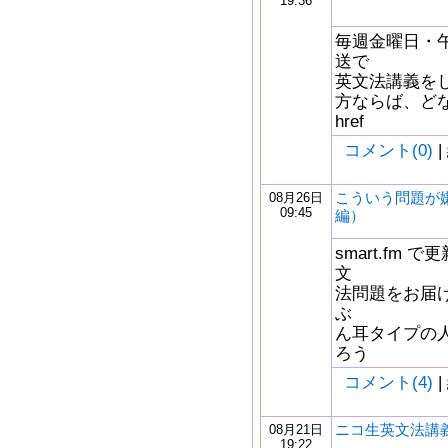
19:36
毎週金曜日・午
送で
英文法講義を
方ならば、どな
href
コメント(0)
|
こういう問題が
08月26日
09:45
編）
smart.fm
文
法問題をお届け
ぶ
ん耳タイプの
ろう
コメント(4)
|
ニコ生英文法講義
08月21日
19:22