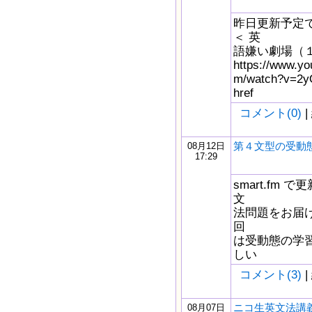
昨日更新予定
＜ 英
語嫌い劇場（
https://www.yo
m/watch?v=
href
コメント(0)
|
第４文型の受動
08月12日
17:29
smart.fm
文
法問題をお届け
回
は受動態の学
しい
コメント(3)
|
ニコ生英文法講義
08月07日