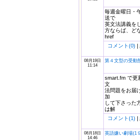
毎週金曜日・午
送で
英文法講義を
方ならば、どな
href
コメント(0)
|
第４文型の受動
08月19日
11:14
smart.fm
文
法問題をお届け
加
して下さった
は解
コメント(1)
|
英語嫌い劇場(1９
08月18日
14:46