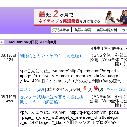
質問掲示板
英語の話題
英語学習資料
ラ
mouthbirdの日記 2009年8月
4件中 1件～4件を表
（SNS全体・外部
関係詞とカン・その１（問題編）
08月25日
公開（Web全体に
17:24
開）
<p>こんにちは。<a href="http://q-eng.com/?m=pc&a
=page_fh_diary_list&target_c_member_id=2&categor
y_id=142">旧チャンネルブログの文法問題</a>の流れ
コメント(20)
| 総アクセス(3,644)
(0)
(0) |
もっと読
（SNS全体・外部
センター試験の並べ替え問題に挑
08月19日
公開（Web全体に
14:59
戦しよう！（解答編）
tml
開）
<p>こんにちは。<a href="http://q-eng.com/?m=pc&a
=page_fh_diary_list&target_c_member_id=2&categor
y_id=142" target="_blank">旧チャンネルブログ</a>