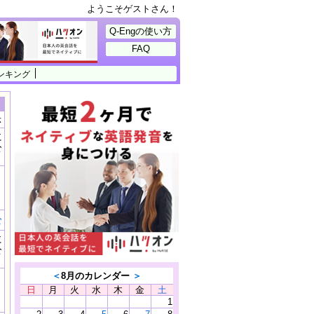
ようこそゲストさん！
Q-Engの使い方
FAQ
ンキング
示
に
公
）
む
に
公
）
＜
8月のカレンダー
＞
日
月
火
水
木
金
土
1