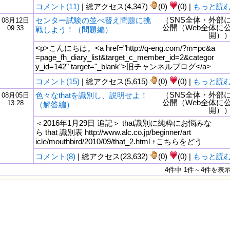
コメント(11)
| 総アクセス(4,347)
(0)
(0) |
もっと読
（SNS全体・外部
センター試験の並べ替え問題に挑
08月12日
公開（Web全体に
09:33
戦しよう！（問題編）
開）
<p>こんにちは。<a href="http://q-eng.com/?m=pc&a
=page_fh_diary_list&target_c_member_id=2&categor
y_id=142" target="_blank">旧チャンネルブログ</a>
コメント(15)
| 総アクセス(5,615)
(0)
(0) |
もっと読
（SNS全体・外部
色々なthatを識別し、説明せよ！
08月05日
公開（Web全体に
13:28
（解答編）
開）
＜2016年1月29日 追記＞ that識別に純粋にお悩みな
ら that 識別表 http://www.alc.co.jp/beginner/art
icle/mouthbird/2010/09/that_2.html ↑こちらをどう
コメント(8)
| 総アクセス(23,632)
(0)
(0) |
もっと読
4件中 1件～4件を表