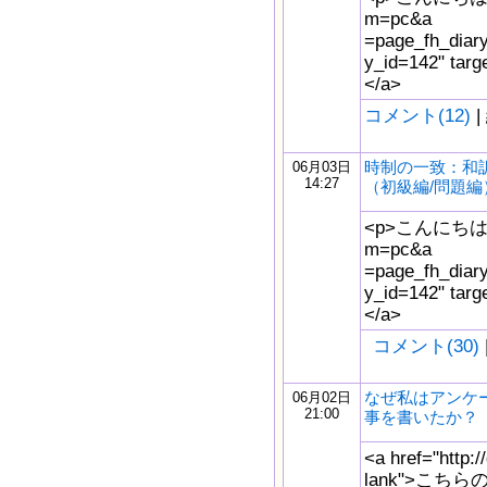
m=pc&a
=page_fh_diar
y_id=142" t
</a>
コメント(12)
|
時制の一致：和
06月03日
14:27
（初級編/問題編
<p>こんにちは。<a 
m=pc&a
=page_fh_diar
y_id=142" t
</a>
コメント(30)
なぜ私はアンケ
06月02日
21:00
事を書いたか？
<a href="http:/
lank">こち