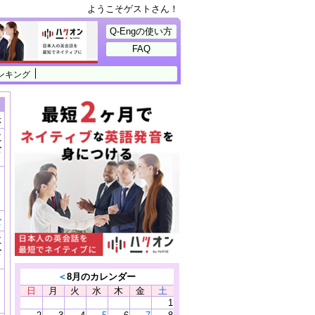
ようこそゲストさん！
Q-Engの使い方
FAQ
ンキング
示
に
公
）
む
に
公
）
＜
8月のカレンダー
日
月
火
水
木
金
土
1