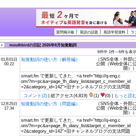
質問掲示板
英語の話題
英語学習資料
ラ
mouthbirdの日記 2026年8月知覚動詞
6件中 1件～6件を表
（SNS全体・外部
知覚動詞の使い方（解答編）
01月01日
公開（Web全体に
00:22
開）
smart.fm で更新してきた、<a href="http://q-eng.c
om/?m=pc&a=page_fh_diary_list&target_c_member_id
=2&category_id=142">旧チャンネルブログの文法問題
コメント(2)
| 総アクセス(4,819)
(1)
(0) |
もっと読
（SNS全体・外部
知覚動詞の使い方（問題編）
12月25日
公開（Web全体に
17:34
tml
開）
smart.fm で更新してきた、<a href="http://q-eng.c
om/?m=pc&a=page_fh_diary_list&target_c_member_id
=2&category_id=142">旧チャンネルブログの文法問題