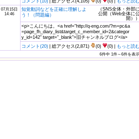
コメント(10)
| 総アクセス(4,105)
(0)
(0) |
もっと読
（SNS全体・外部
知覚動詞などを正確に理解しよ
07月15日
公開（Web全体に
14:46
う！（問題編）
開）
<p>こんにちは。<a href="http://q-eng.com/?m=pc&a
=page_fh_diary_list&target_c_member_id=2&categor
y_id=142" target="_blank">旧チャンネルブログ</a>
コメント(20)
| 総アクセス(2,871)
(0)
(0) |
もっと読
6件中 1件～6件を表