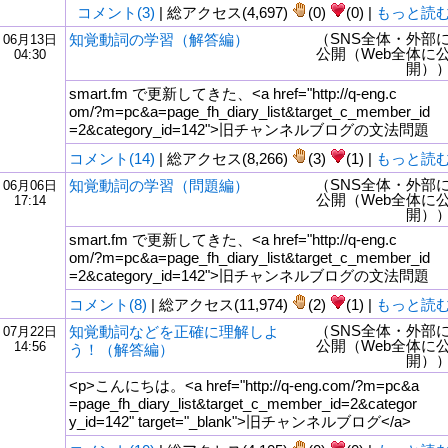
コメント(3)
| 総アクセス(4,697)
(0)
(0) |
もっと読
（SNS全体・外部
知覚動詞の学習（解答編）
06月13日
公開（Web全体に
04:30
開）
smart.fm で更新してきた、<a href="http://q-eng.c
om/?m=pc&a=page_fh_diary_list&target_c_member_id
=2&category_id=142">旧チャンネルブログの文法問題
コメント(14)
| 総アクセス(8,266)
(3)
(1) |
もっと読
（SNS全体・外部
知覚動詞の学習（問題編）
06月06日
公開（Web全体に
17:14
開）
smart.fm で更新してきた、<a href="http://q-eng.c
om/?m=pc&a=page_fh_diary_list&target_c_member_id
=2&category_id=142">旧チャンネルブログの文法問題
コメント(8)
| 総アクセス(11,974)
(2)
(1) |
もっと読
（SNS全体・外部
知覚動詞などを正確に理解しよ
07月22日
公開（Web全体に
14:56
う！（解答編）
開）
<p>こんにちは。<a href="http://q-eng.com/?m=pc&a
=page_fh_diary_list&target_c_member_id=2&categor
y_id=142" target="_blank">旧チャンネルブログ</a>