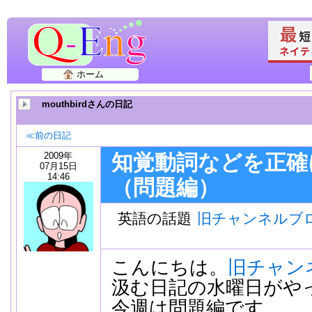
ホーム
mouthbirdさんの日記
≪前の日記
2009年
知覚動詞などを正確
07月15日
14:46
（問題編）
英語の話題
旧チャンネルブ
こんにちは。
旧チャン
汲む日記の水曜日がや
今週は問題編です。