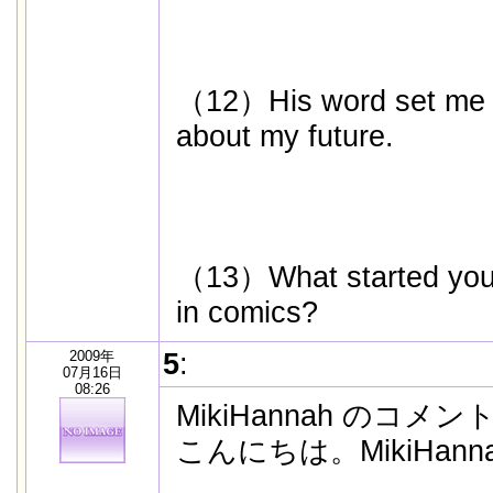
（12）His word set me (
about my future.
（13）What started you (
in comics?
2009年
5
:
07月16日
08:26
MikiHannah のコメン
こんにちは。MikiHan