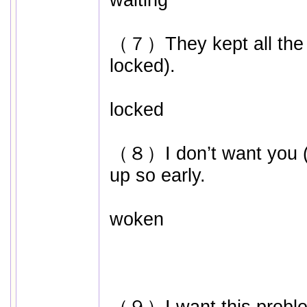
waiting
（７）They kept all the d
locked).
locked
（８）I don’t want you 
up so early.
woken