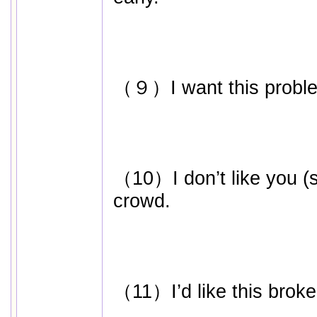
（９）I want this problem
（10）I don’t like you (s
crowd.
（11）I’d like this broken