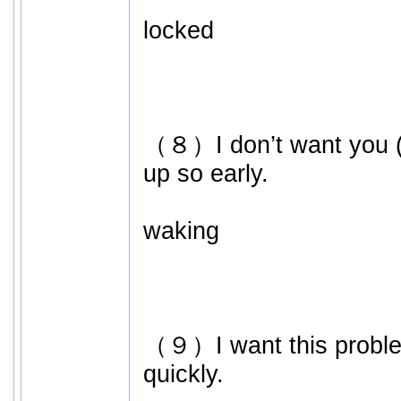
locked
（８）I don’t want you 
up so early.
waking
（９）I want this problem
quickly.