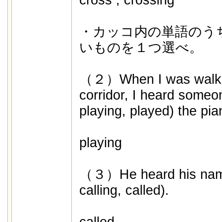
cross , crossing
・カッコ内の単語のう
いものを１つ選べ。
（２）When I was walkin
corridor, I heard someon
playing, played) the pi
playing
（３）He heard his name (
calling, called).