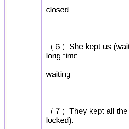
closed
（６）She kept us (waitin
long time.
waiting
（７）They kept all the d
locked).