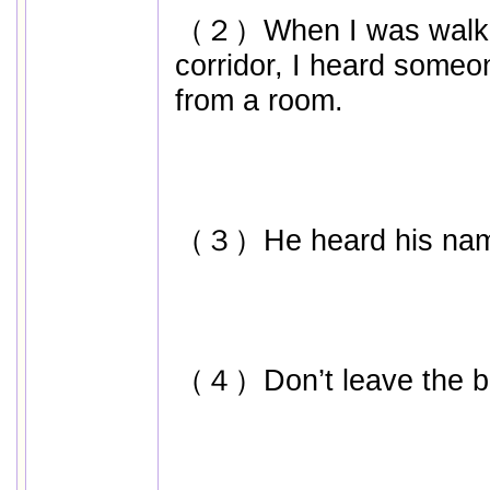
（２）When I was walkin
corridor, I heard someo
from a room.
（３）He heard his name
（４）Don’t leave the ba