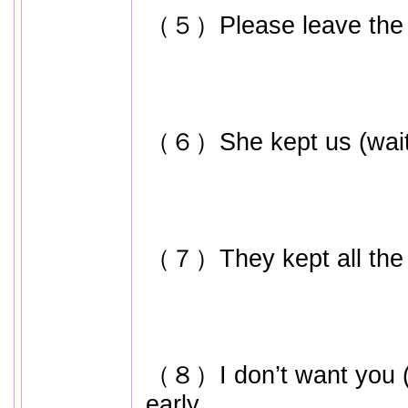
（５）Please leave the d
（６）She kept us (waitin
（７）They kept all the d
（８）I don’t want you (
early.