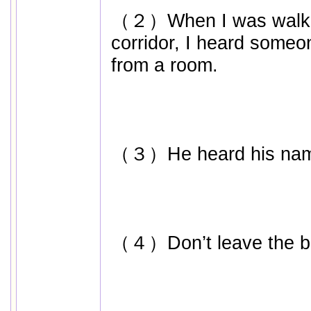
（２）When I was walkin
corridor, I heard someo
from a room.
（３）He heard his name
（４）Don’t leave the ba