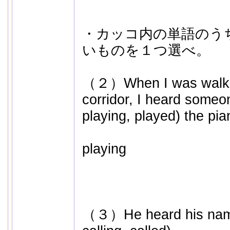
・カッコ内の単語のう
いものを１つ選べ。
（２）When I was walkin
corridor, I heard someon
playing, played) the pi
playing
（３）He heard his name (