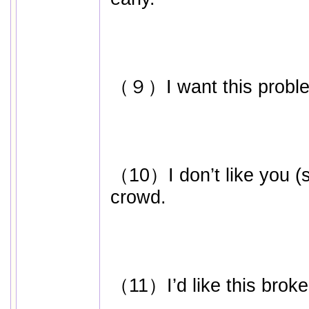
（９）I want this problem
（10）I don’t like you (s
crowd.
（11）I’d like this broken