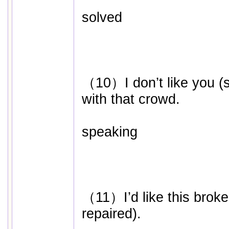
solved
（10）I don’t like you (
with that crowd.
speaking
（11）I’d like this broken
repaired).