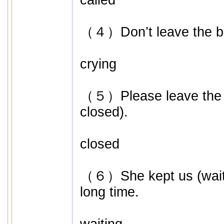
called
（４）Don’t leave the bab
crying
（５）Please leave the d
closed).
closed
（６）She kept us (waitin
long time.