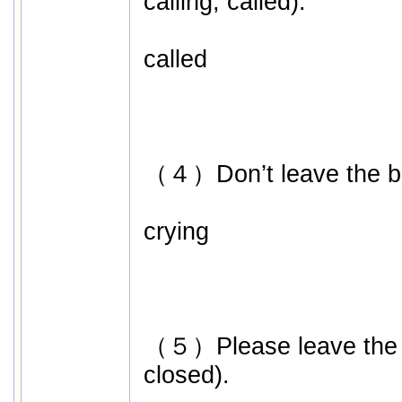
calling, called).
called
（４）Don’t leave the bab
crying
（５）Please leave the d
closed).