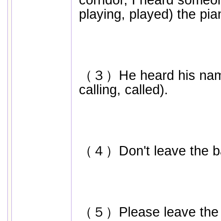
corridor, I heard someon
playing, played) the pi
（３）He heard his name (
calling, called).
（４）Don't leave the bab
（５）Please leave the d