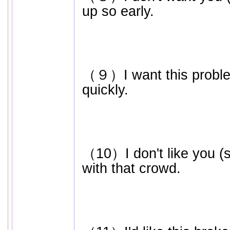
up so early.
（９）I want this problem
quickly.
（10）I don't like you (
with that crowd.