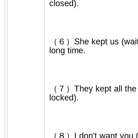
closed).
（６）She kept us (waitin
long time.
（７）They kept all the d
locked).
（８）I don't want you 