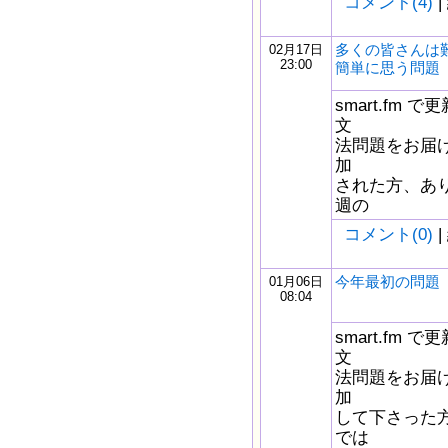
コメント(4)
|
多くの皆さんは
02月17日
23:00
簡単に思う問題
smart.fm
文
法問題をお届け
加
された方、あ
週の
コメント(0)
|
今年最初の問題
01月06日
08:04
smart.fm
文
法問題をお届け
加
して下さった
では