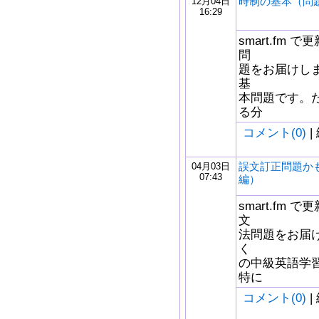
時制の基本（問
12月04日
16:29
smart.fm
問
題をお届けしま
基
本問題です。
る分
コメント(0)
|
誤文訂正問題か
04月03日
07:43
編）
smart.fm
文
法問題をお届け
く
の中級英語学
特に
コメント(0)
|