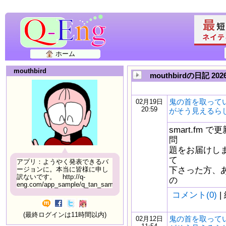
ホーム
mouthbird
mouthbirdの日記 20
鬼の首を取って
02月19日
20:59
がそう見えるら
smart.fm
問
題をお届けしま
て
アプリ：ようやく発表できるバ
下さった方、
ージョンに。本当に皆様に申し
訳ないです。 http://q-
の
eng.com/app_sample/q_tan_sample06.html
コメント(0)
|
(最終ログインは11時間以内)
鬼の首を取って
02月12日