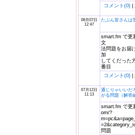
コメント(0)
|
たぶん皆さんは
08月07日
12:47
smart.fm
文
法問題をお届け
加
してくだった
番目
コメント(0)
|
通じりゃいいだ
07月12日
11:13
がる問題（解答
smart.fm で更新
om/?
m=pc&a=page_f
=2&catego
問題