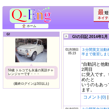
ホーム
G!
G!の日記 2014年1月
３分間英文法動
01月08日
05:23
半まで復習しまし
”自動詞と他
2周目
59歳 トルコでも永遠の英語チャ
レンジャーです・・・
に突入です。
めたと
(最終ログインは3日以上)
いうのもあっ
ます。
コメント(0)
|