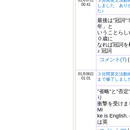
３分間英文法動
01月07日
00:41
しました あり
た♪
最後は”冠詞”
年」と
いうことらし
０歳に
なれば冠詞を
♪ 冠詞
コメント(7)
|
３分間英文法動画
01月06日
01:01
まで修了しまし
”省略”と”否
り
衝撃を受けました！！
Mi
ke is Eng
は英