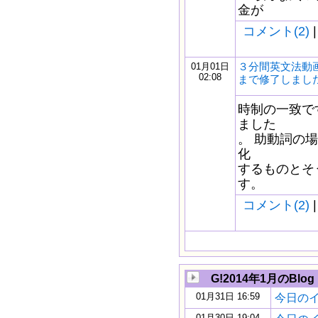
金が
コメント(2)
|
３分間英文法動画
01月01日
02:08
まで修了しまし
時制の一致で
ました
。 助動詞の場
化
するものとそ
す。
コメント(2)
|
G!2014年1月のBlog
01月31日 16:59
今日のイギ
01月30日 19:04