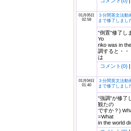
コメント(0)
|
３分間英文法動画
01月05日
02:58
まで修了しまし
”倒置”修了し
Yo
riko was in 
調すると・・・ In
は
コメント(0)
|
３分間英文法動画
01月04日
01:40
まで修了しまし
”強調”が修了
観たの
ですか？) What o
=What
in the worl