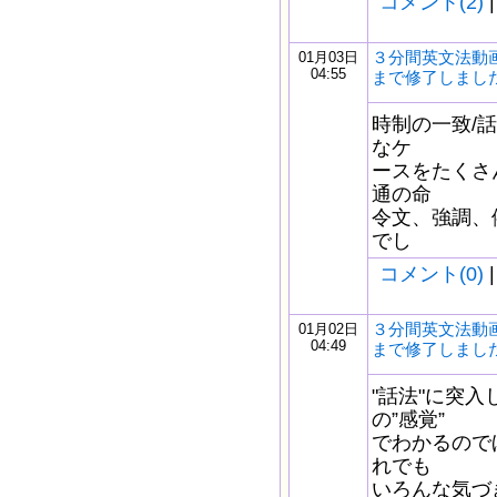
コメント(2)
|
３分間英文法動画
01月03日
04:55
まで修了しまし
時制の一致/
なケ
ースをたくさ
通の命
令文、強調、依
でし
コメント(0)
|
３分間英文法動画
01月02日
04:49
まで修了しまし
"話法"に突
の”感覚”
でわかるので
れでも
いろんな気づ