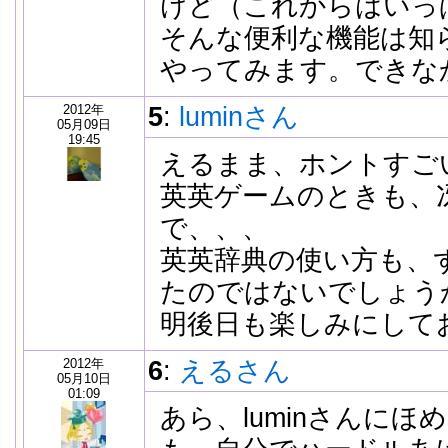
けど（これからはい
そんな便利な機能は
やってみます。できな
2012年
5
:
luminさん
05月09日
19:45
えるまま、ホントすご
英英ゲームのときも、
で、、、
英英辞典の使い方も、
たのではないでしょう
明後日も楽しみにして
2012年
6
:
えるさん
05月10日
01:09
あら、luminさんに