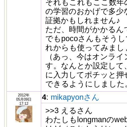
それもこれもここ数年のi
の学習のおかげで多少
証拠かもしれません♪
ただ、時間がかかるん
でもpocoさんもそう
れからも使ってみまし
（あっ、今はオンライ
す。なんとか設定して
に入力してポチッと押
できるようにしました
2012年
4
:
mikapyonさん
05月09日
17:12
>>3 えるさん
わたしもlongmanの