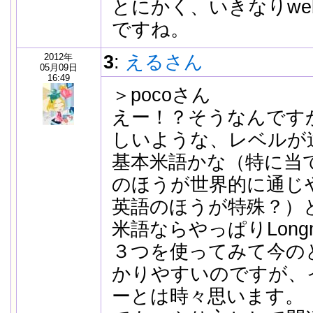
とにかく、いきなりweb
ですね。
2012年
3
:
えるさん
05月09日
16:49
＞pocoさん
えー！？そうなんです
しいような、レベルが
基本米語かな（特に当
のほうが世界的に通じ
英語のほうが特殊？）
米語ならやっぱりLong
３つを使ってみて今のと
かりやすいのですが、
ーとは時々思います。