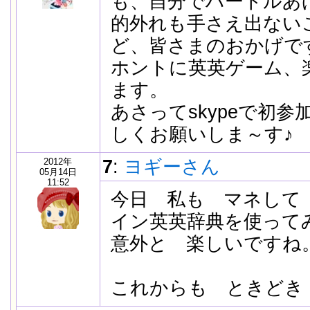
も、自分でハードルあ
的外れも手さえ出ない
ど、皆さまのおかげで
ホントに英英ゲーム、
ます。
あさってskypeで初
しくお願いしま～す♪
2012年
7
:
ヨギーさん
05月14日
11:52
今日 私も マネして l
イン英英辞典を使って
意外と 楽しいですね
これからも ときどき