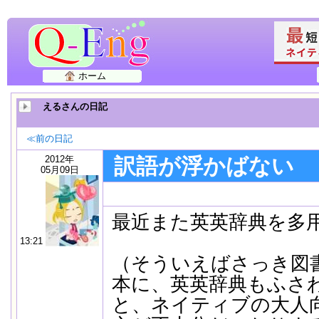
ホーム
えるさんの日記
≪前の日記
2012年
訳語が浮かばない
05月09日
最近また英英辞典を多
13:21
（そういえばさっき図
本に、英英辞典もふさ
と、ネイティブの大人