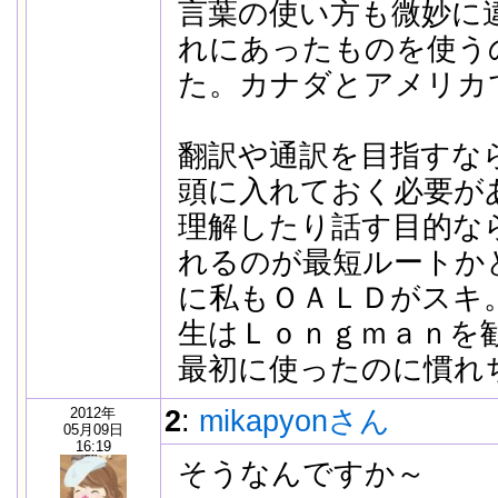
言葉の使い方も微妙に
れにあったものを使う
た。カナダとアメリカ
翻訳や通訳を目指すな
頭に入れておく必要が
理解したり話す目的な
れるのが最短ルートか
に私もＯＡＬＤがスキ
生はＬｏｎｇｍａｎを
最初に使ったのに慣れ
2012年
2
:
mikapyonさん
05月09日
16:19
そうなんですか～