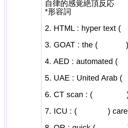
自律的感覚絶頂反応
*形容詞
2. HTML : hyper text (
m
3. GOAT : the (
greatest
4. AED : automated (
ext
5. UAE : United Arab (
E
6. CT scan : (
computed
7. ICU : (
intensive
) care
8. QR : quick (
response