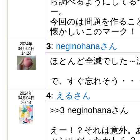
ら調べるようにしてる
ー。
今回のは問題を作るこ
懐かしいこのマーク！
2024年
3
:
neginohanaさん
04月04日
14:24
ほとんど全滅でした～
で、すぐ忘れそう・・
2024年
4
:
えるさん
04月04日
20:14
>>3 neginohanaさん
えー！？それは意外。