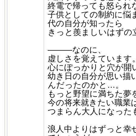
終電で帰っても怒られ
子供としての制約に悩
代の自分が知ったら
きっと羨ましいはずの
―――なのに、
虚しさを覚えています
心にぽっかりと穴が開
幼き日の自分が思い描
んだったのかと…。
もっと野望に満ちた夢
今の将来就きたい職業
つまらん大人になった
浪人中よりはずっと幸