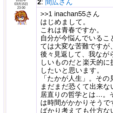
2012年
2
:
間広さん
03月15日
23:00
>>1 inachan55さん
はじめまして。
これは青春ですか。
自分が今悩んでいるこ
ては大変な苦難ですが
後々見返して、我なが
しいものだと楽天的に
したいと思います。
「たかが人生」。その
まだまだ恐くて出来な
居直りの哲学とは…。
は時間がかかりそうで
ばかり考えても仕方な