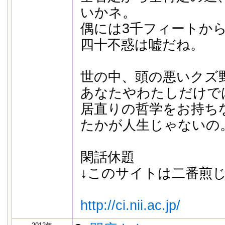
いかネ。
偶には3千フィートか
四十不惑は嘘だね。
世の中、頭の悪いクズ
あなたやわたしだけで
居直りの哲学をお持ち
たかが人生じゃないの
閑話休題
↓このサイトは二番煎
http://ci.nii.ac.jp/