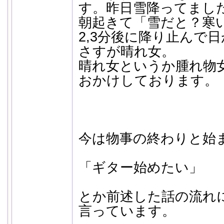
す。昨日雪降ってまし
朝起きて「雪だと？寒
2,3分後に降り止んで
さすが晴れ女。
晴れ女というか腫れ物
おかけしております。
今は物事の終わりと始
「ギター始めたい」
とか前述した話の流れ
言っています。