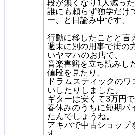
段が無くなり1人減っ
誰にも頼らず独学だけ
ー、と目論み中です。
行動に移したことと言
週末に別の用事で街の
いヤマハのお店で、
音楽書籍を立ち読みし
値段を見たり、
ドラムスティックのワ
いしたりしました。
ギターは安くて3万円で
春休みのうちに短期バ
たんでしょうね。
アキバで中古ショップ
す。