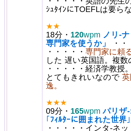
・・・・・英語の先生の
ｼｭﾀｲﾝにTOEFLは要
★★
18分・
120
wpm
ノリ-
専門家を使うか」
・・
・・・・・
専門家に頼
した 遅い英国語。複数
・・・・・経済学教授。 
とてもきれいなので
英
逸。
★★★
09分・
165
wpm
パリザ-
｢
ﾌｨﾙﾀｰに囲まれた世界
｣
・・・・・
インタ-ネッ