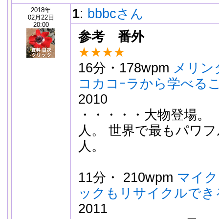
2018年
1
:
bbbcさん
02月22日
20:00
参考 番外
★★★★
16分・178wpm
メリン
コカコｰラから学べる
2010
・・・・・大物登場。
人。 世界で最もパワフ
人。
11分・ 210wpm
マイク
ックもリサイクルでき
2011