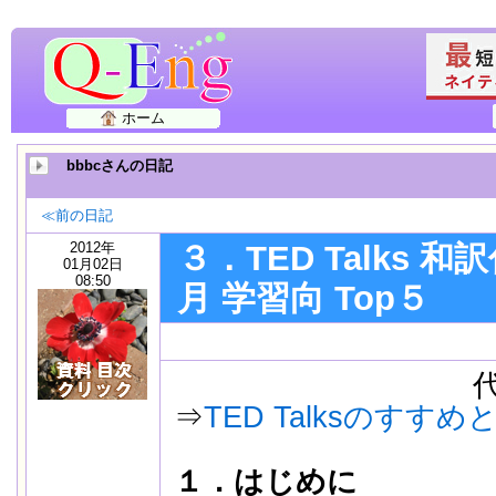
ホーム
bbbcさんの日記
≪前の日記
2012年
３．TED Talks 和訳
01月02日
08:50
月 学習向 Top５
代表ペー
⇒
TED Talksのすす
１．はじめに