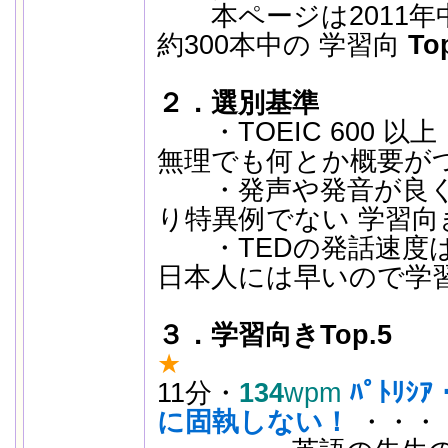
本ページは2011年中
約300本中の 学習向
To
２．選別基準
・TOEIC 600 以
無理でも何とか概要が
・発声や発音が良く
り特異例でない 学習向
・TEDの発話速度は平
日本人には早いので学
３．学習向きTop.5
★
11分・
134
wpm
ﾊﾟﾄﾘ
に固執しない！
・・・