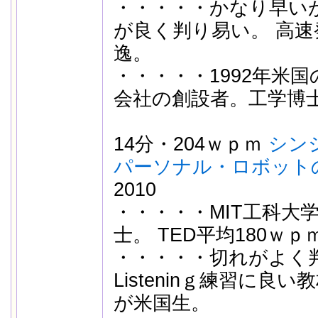
・・・・・かなり早い
が良く判り易い。
高速
逸。
・・・・・1992年米
会社の創設者。工学博
14分・204ｗｐｍ
シン
パーソナル・ロボット
2010
・・・・・MIT工科大
士。 TED平均180ｗ
・・・・・切れがよく
Listeninｇ練習に良い
が米国生。