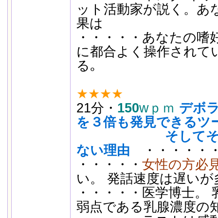
ット活動家が説く。あ
果は
・・・・・あなたの嗜好
に都合よく操作されて
る｡
★★★★
21分・
150
wｐｍ
デボ
を３倍も発見できるツ
そしてそれを
ない理由
・・・・・・・
・・・・・
女性の方必
い。 発話速度は遅いが
・・・・・医学博士。 乳癌
弱点である乳腺濃度の