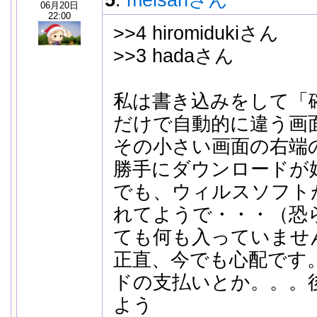
5
:
meisanさん
06月20日
22:00
>>4 hiromidukiさん
>>3 hadaさん
私は書き込みをして「
だけで自動的に違う画
その小さい画面の右端
勝手にダウンロード
でも、ウィルスソフト
れてようで・・・（恐
ても何も入っていませ
正直、今でも心配です
ドの支払いとか。。。
よう