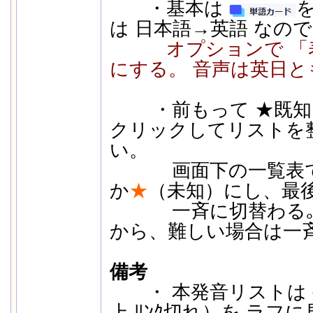
・基本は
は 日本語→英語 なの
オプションで 「
にする。 音声は英日
・前もって ★既知
クリックしてリストを
い。
画面下の一覧表で、
か
★
（未知）にし、最
一斉に切替わる｡ 
から、難しい場合は一
備考
・ 本発音リストは 
上 ﾘﾝｸ切れ）を ラフ