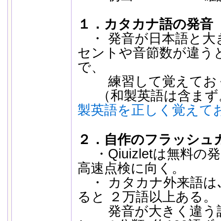
１．カタカナ語の発音
・ 発音が日本語と大
セントや音節数が違う
で、
練習して覚えておく
（和製英語は含まず。
製英語を正しく覚えて
２．自作のフラッシュカー
・Qiuizletは無料
高速点検に向く。
・ カタカナ外来語は､
ると ２万語以上ある。
発音が大きく違う語