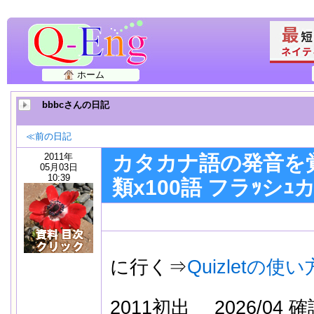
ホーム
bbbcさんの日記
≪前の日記
2011年
カタカナ語の発音を覚
05月03日
10:39
類x100語 フラｯシｭカ
使い
に行く⇒
Quizletの使い
2011初出
2026/04 