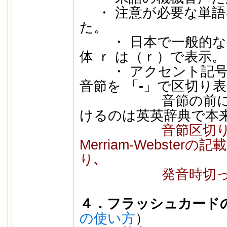
・ 注意が必要な単語
た。
・ 日本で一般的な発
体 ｒ は（ｒ）で表示。
・ アクセント記号
音節を 「
-
」で区切り表
音節の前にアク
けるのは英英辞典で本
音節区切り
Merriam-Webster
り､
発音時切っては
４．フラッシュカード
の使い方
）