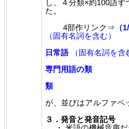
し、４分類×約100語ずつ
た。
4部作リンク⇒
（1
（固有名詞を含む）
日常語
（固有名詞を含
専門用語の類
類
カタカ
が、並びはアルファベ
３．発音と発音記号
・ 米語の機械音声だ