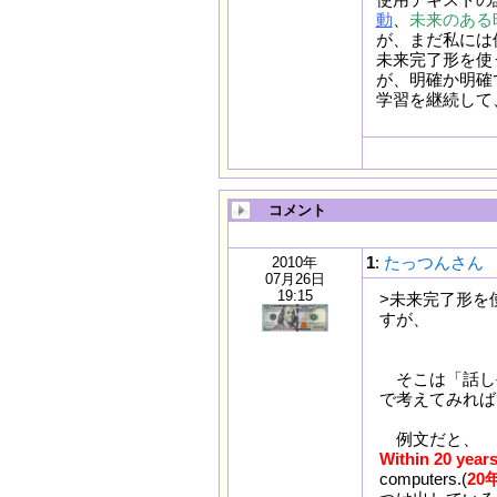
動
、
未来のある
が、まだ私には
未来完了形を使
が、明確か明確
学習を継続して
コメント
1
:
たっつんさん
2010年
07月26日
19:15
>未来完了形を
すが、
そこは「話し
で考えてみれば
例文だと、
Within 20 years
computers.(
20