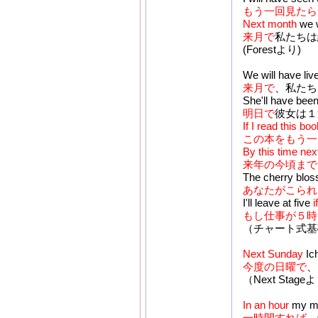
もう一回見たら
Next month
we w
来月で
私たちは
(Forestより)
We will have liv
来月で
、私たち
She'll have bee
明日で
彼女は１
If I read this bo
この本をもう一
By this time nex
来年の今頃まで
The cherry blos
あなたがこられ
I'll leave at five
i
もし仕事が５時
（チャート式基
Next Sunday
Ich
今度の日曜で
、
（Next Stage
In an hour
my mo
一時間すれば
、