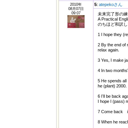
5
:
atepekoさん
2010年
08月07日
09:07
未来完了形の練
A Practical E
のちほど和訳し
1 I hope they (r
2 By the end of 
relax again.
3 Yes, I make j
4 In two months' 
5 He spends all 
he (plant) 2000.
6 I'll be back ag
I hope I (pass) m
7 Come back in a
8 When he reach