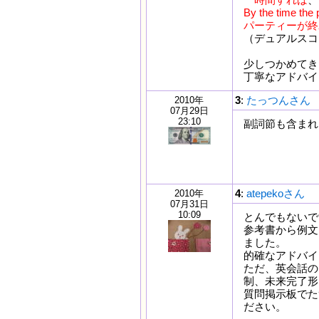
By the time the 
パーティーが終
（デュアルスコ
少しつかめてき
丁寧なアドバイ
3
:
たっつんさん
2010年
07月29日
23:10
副詞節も含まれ
4
:
atepekoさん
2010年
07月31日
10:09
とんでもないで
参考書から例文
ました。
的確なアドバイ
ただ、英会話のテ
制、未来完了形
質問掲示板でた
ださい。