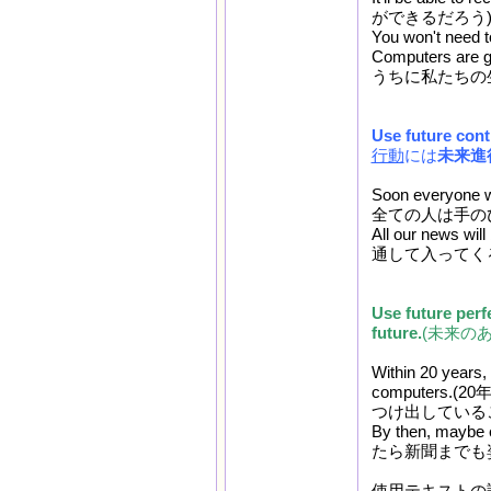
ができるだろう
You won't n
Computers are 
うちに私たちの
Use future cont
行動
には
未来進
Soon everyone w
全ての人は手の
All our news
通して入ってく
Use future perfe
future.
(未来の
Within 20 years, 
computer
つけ出しているこ
By then, may
たら新聞までも
使用テキスト