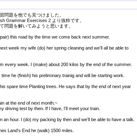
習問題を他でも見つけました。
nglish Grammar Exercises 2 より抜粋です。
て問題を解いてみようと思います。
epair) this road by the time we come back next summer.
next week my wife (do) her spring cleaning and we'll all be able to
am every week. I (make) about 200 kilos by the end of the summer.
time he (finish) his preliminary trainig and will be starting work.
his spare time Planting trees. He says that by the end of next year
ain at the end of next month.~
y driving test by then. If I have, I'll meet your train.
n hour. I (do) my packing by then and we'll be able to have a talk.
es Land's End he (walk) 1500 miles.