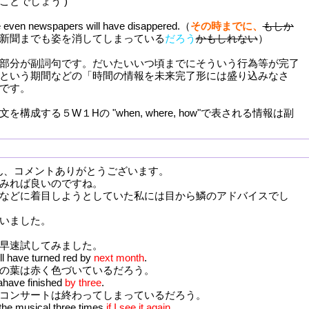
ことでしょう )
even newspapers will have disappered.（
その時までに、
もしか
新聞までも姿を消してしまっている
だろう
かもしれない
）
部分が副詞句です。だいたいいつ頃までにそういう行為等が完了
という期間などの「時間の情報を未来完了形には盛り込みなさ
です。
成する５W１Hの "when, where, how"で表される情報は副
999さん、コメントありがとうございます。
みれば良いのですね。
などに着目しようとしていた私には目から鱗のアドバイスでし
いました。
早速試してみました。
ll have turned red by
next month
.
の葉は赤く色づいているだろう。
lahave finished
by three
.
コンサートは終わってしまっているだろう。
 the musical three times
if I see it again
.