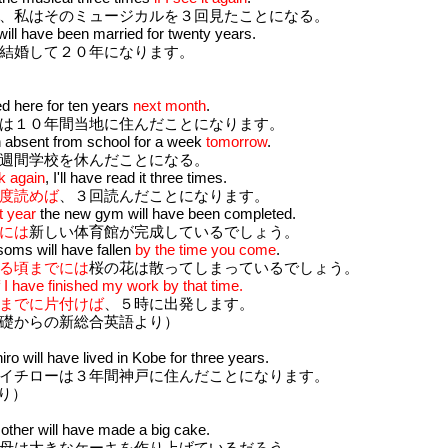
、私はそのミュージカルを３回見たことになる。
ill have been married for twenty years.
結婚して２０年になります。
ed here for ten years
next month
.
は１０年間当地に住んだことになります。
n absent from school for a week
tomorrow
.
週間学校を休んだことになる。
ok again
, I'll have read it three times.
度読めば
、３回読んだことになります。
t year
the new gym will have been completed.
には
新しい体育館が完成しているでしょう。
soms will have fallen
by the time you come
.
る頃までには
桜の花は散ってしまっているでしょう。
f I have finished my work by that time.
までに片付けば
、５時に出発します。
礎からの新総合英語より）
iro will have lived in Kobe for three years.
イチローは３年間神戸に住んだことになります。
より）
ther will have made a big cake.
母は大きなケーキを作り上げているだろう。