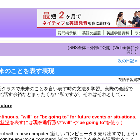
質問掲示板
英語の話題
英語学習資料
ラ
（SNS全体・外部に公開（Web全体に公
開））
次の日記≫
来のことを表す表現
英語学習資
会話クラスで未来のことを言い表す時の文法を学習。実際の会話で
で話す余裕などまったくない私ですが、それはそれとして…
future
inuous, "will" or "be going to" for future events or situations.
や
状況
を表すには
現在進行形
や
"
will
" や"
be going to
"を使う
)
ing out with a new computer.(新しいコンピュータを売り出すでしょう)
e to recognize any voice command.(それは声による命令を認識すること