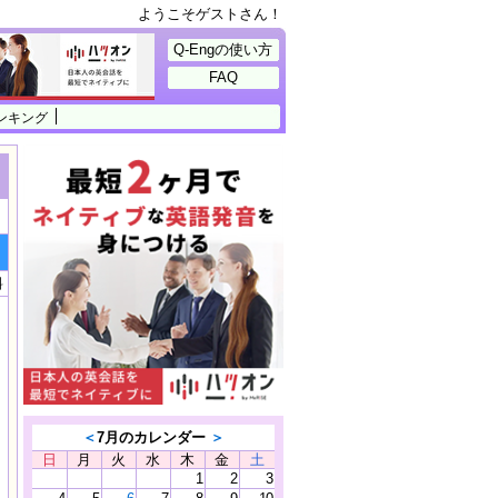
ようこそゲストさん！
Q-Engの使い方
FAQ
ンキング
料
＜
7月のカレンダー
＞
日
月
火
水
木
金
土
1
2
3