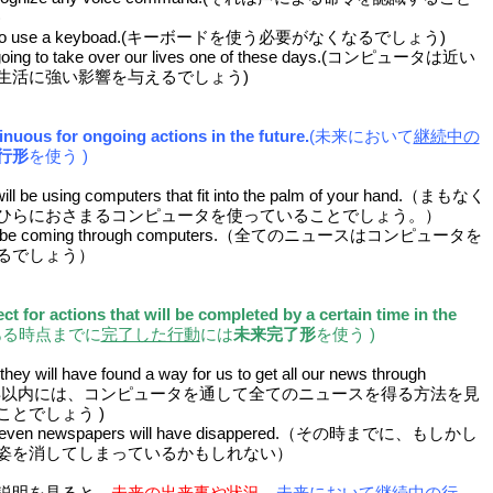
)
eed to use a keyboad.(キーボードを使う必要がなくなるでしょう)
going to take over our lives one of these days.(コンピュータは近い
生活に強い影響を与えるでしょう)
inuous for ongoing actions in the future.
(未来において
継続中の
行形
を使う )
ill be using computers that fit into the palm of your hand.（まもなく
ひらにおさまるコンピュータを使っていることでしょう。）
 will be coming through computers.（全てのニュースはコンピュータを
るでしょう）
ct for actions that will be completed by a certain time in the
ある時点までに
完了した行動
には
未来完了形
を使う )
they will have found a way for us to get all our news through
s.(20年以内には、コンピュータを通して全てのニュースを得る方法を見
とでしょう )
be even newspapers will have disappered.（その時までに、もしかし
姿を消してしまっているかもしれない）
の説明を見ると
未来の
出来事
や
状況
、
未来において
継続中の行