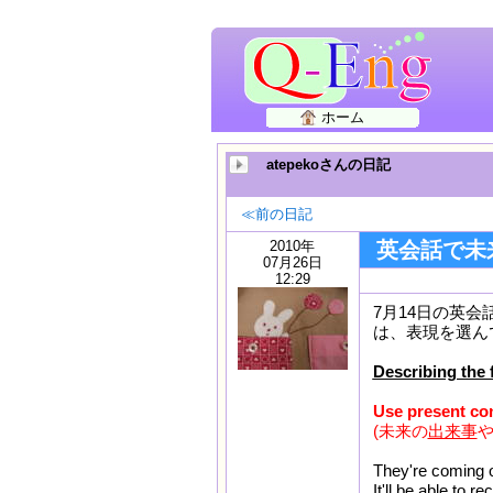
ホーム
atepekoさんの日記
≪前の日記
2010年
英会話で未
07月26日
12:29
7月14日の英
は、表現を選ん
Describing the 
Use present cont
(未来の
出来事
They're com
It'll be abl