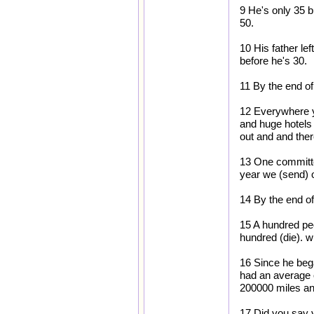
9 He's only 35 bu
50.
10 His father le
before he's 30.
11 By the end of
12 Everywhere yo
and huge hotels b
out and and there
13 One committee
year we (send) o
14 By the end of
15 A hundred peo
hundred (die). w
16 Since he beg
had an average o
200000 miles and
17 Did you say 