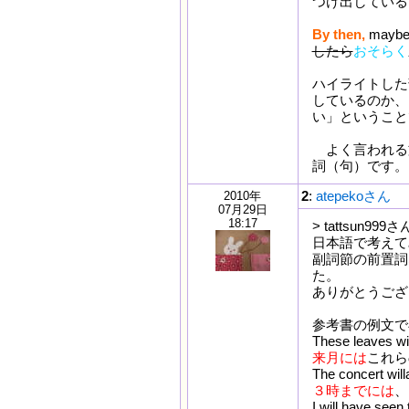
つけ出している
By then,
maybe 
したら
おそらく
ハイライトした
しているのか、
い」ということ
よく言われる文を構
詞（句）です。
2
:
atepekoさん
2010年
07月29日
18:17
> tattsun
日本語で考えて
副詞節の前置詞
た。
ありがとうござ
参考書の例文で
These leaves wi
来月には
これら
The concert wil
３時までには
、
I will have seen