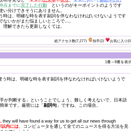
時点までに
完了した行動
というの
が
キーポイントのようです
使い分けできそうにありません。
う時は、明確な時を表す副詞を伴なわなければいけないようです
でないかがまた悩ましいところで…。
、理解できたら更新しなくては。
総アクセス数(7,277)
拍手
(
2
)
お気に入り
(
0
1番～8番を表
使う時は、明確な時を表す副詞を伴なわなければいけないようで
手が判断する」ということでしょう。難しく考えないで、日本語
簡単です。厳密には「
副詞句
」ですね、この場合。
,
they will have found a way for us to get all our news through
年以内には
、コンピュータを通して全てのニュースを得る方法を見