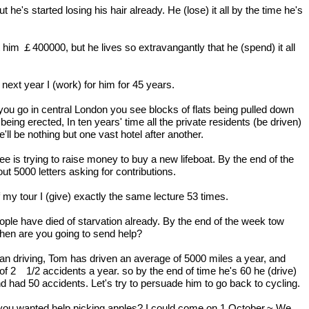
t he's started losing his hair already. He (lose) it all by the time he's
ft him ￡400000, but he lives so extravangantly that he (spend) it all
 next year I (work) for him for 45 years.
u go in central London you see blocks of flats being pulled down
eing erected, In ten years' time all the private residents (be driven)
'll be nothing but one vast hotel after another.
 is trying to raise money to buy a new lifeboat. By the end of the
ut 5000 letters asking for contributions.
 my tour I (give) exactly the same lecture 53 times.
ple have died of starvation already. By the end of the week tow
hen are you going to send help?
an driving, Tom has driven an average of 5000 miles a year, and
f 2 1/2 accidents a year. so by the end of time he's 60 he (drive)
 had 50 accidents. Let's try to persuade him to go back to cycling.
you wanted help picking apples? I could come on 1 October.~ We