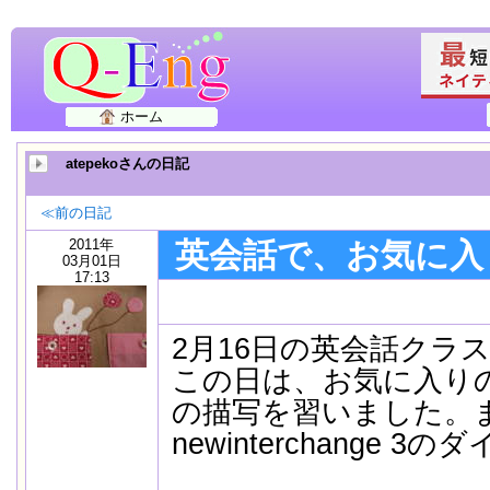
ホーム
atepekoさんの日記
≪前の日記
2011年
英会話で、お気に入
03月01日
17:13
2月16日の英会話クラ
この日は、お気に入り
の描写を習いました。
newinterchange 