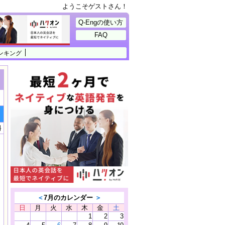
ようこそゲストさん！
Q-Engの使い方
FAQ
ンキング
料
＜
7月のカレンダー
＞
日
月
火
水
木
金
土
1
2
3