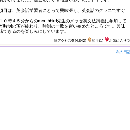
項目は、英会話学習者にとって興味深く、英会話のクラスですぐ
０時４５分からのmouthbird先生のメッセ英文法講義に参加して
ど時制の項が終わり、時制の一致を習い始めたところです。興味
緒できるのを楽しみにしています。
総アクセス数(4,842)
拍手
(
1
)
お気に入り
(
0
次の日