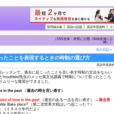
質問掲示板
英語の話題
英語学習資料
ラ
（SNS全体・外部に公開（Web全体に公
開））
次の日記≫
ったことを表現するときの時制の選び方
英語学習資
会話レッスンで、過去に起こったことを言い表す時制の文法をならい
mouthbird先生のメッセ英文法講義で時制について習ったところ
イムリーな復習ができました。
e in the past
（
過去の時を言い表す）
oint of time in the past
（過去のある一点を言い表す） →
過去形
rld War Ⅱtake place? （第二次世界大戦はいつ起こった？）
1940s. （１９４０年代だよ）
s. （１９４０年代だよ）