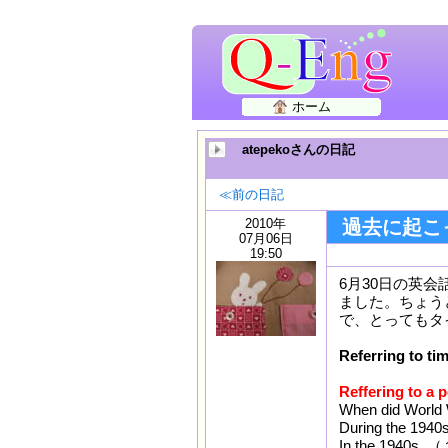
ホーム
atepekoさんの日記
≪前の日記
2010年
過去に起こ
07月06日
19:50
6月30日の英
ました。ちょうど
で、とってもタ
Referring to tim
Reffering to a p
When did Wo
During the 
In the 1940