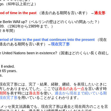
rs ago.（60年以上前だよ）
od of time in the past
（過去のある期間を言い表す） →
過去形
as the Berlin WAll up?（ベルリンの壁はどのくらいの間あった？）
o 1989. （1961年から1989年まで。）
s.（２８年間）
eriod of time in the past that continues into the present
（現在
過去のある期間を言い表す）→
現在完了形
 the United Nations been in existence?（国連はどのくらい長く存続し
 Ⅱ ended.
t 65 years.
s.
現在完了形には、完了・結果、経験、継続、を表現したいときに
方しかありませんでした。ここでは
過去のある一点
を言い表す時
期間
を表す時には
過去形
を使い、
過去から現在まで続いている期
現在完了形
を用いていることがよくわかります。
d先生のメッセ英文法講義でも、現在完了形は過去と現在両方のことを言
明がありました。過去形より情報量が多いんだそうです。