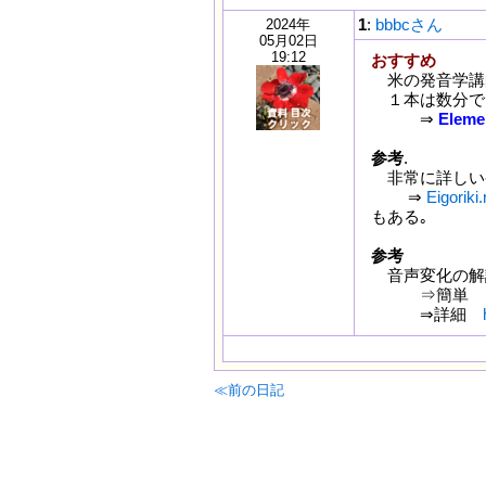
1
:
bbbcさん
2024年
05月02日
19:12
おすすめ
米の発音学講
１本は数分で
⇒
Elemen
参考
.
非常に詳しい発
⇒
Eigori
もある｡
参考
音声変化の解
⇒簡単
⇒詳細
≪前の日記