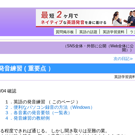
質問掲示板
英語の話題
英語学習資料
ラ
（SNS全体・外部に公開（Web全体に公
開））
次の日記≫
音練習 ( 重要点 ）
英語学習資
6/04 確認
発音練習 （ このページ ）
２．便利なパソコン録音の方法（Windows）
３．各音素の発音要領（一覧表）
４．発音練習の教材例
程度できれば通じる。 しかし聞き取りは至難の業。