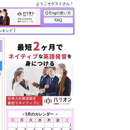
ようこそゲストさん！
Q-Engの使い方
FAQ
ンキング
料
＜
5月のカレンダー
＞
日
月
火
水
木
金
土
1