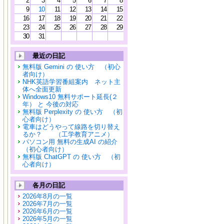
2
3
4
5
6
7
8
9
10
11
12
13
14
15
16
17
18
19
20
21
22
23
24
25
26
27
28
29
30
31
最近の日記
無料版 Gemini の 使い方 （初心
者向け）
NHK英語学習番組案内 ネット主
体へ全面更新
Windows10 無料サポート延長(２
年） と 今後の対応
無料版 Perplexity の 使い方 （初
心者向け）
電車はどうやって線路を切り替え
るか？ （工学教育アニメ）
パソコン用 無料の生成AI の紹介
（初心者向け）
無料版 ChatGPT の 使い方 （初
心者向け）
各月の日記
2026年8月の一覧
2026年7月の一覧
2026年6月の一覧
2026年5月の一覧