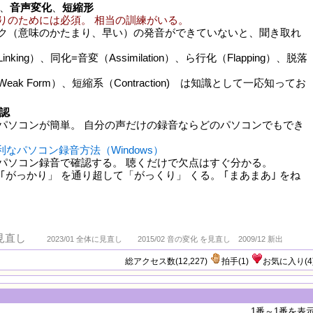
、
音声変化
、
短縮形
りのためには必須。 相当の訓練がいる。
味のかたまり、早い）の発音ができていないと、聞き取れ
g）、同化=音変（Assimilation）、ら行化（Flapping）、脱落
Form）、短縮系（Contraction) は知識として一応知ってお
認
ンが簡単。 自分の声だけの録音ならどのパソコンでもでき
利なパソコン録音方法（Windows）
ン録音で確認する。 聴くだけで欠点はすぐ分かる。
かり」 を通り超して「がっくり」 くる。 ｢まあまあ｣ をね
メリカ英語発音入門 完全ガイド
全体に見直し
2023/01 全体に見直し 2015/02 音の変化 を見直し 2009/12 新出
総アクセス数(12,227)
拍手
(
1
)
お気に入り
(
4
1番～1番を表