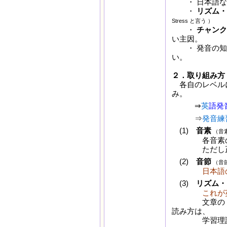
・ 日本語なま
・
リズム・
Stress と言う ）
・
チャンク
い主因。
・ 発音の知識
い。
２．取り組み方
各自のレベルに
み。
⇒
英
語発
⇒
発音練
(1)
音素
（音素 
各音素のうち
ただし正確な
(2)
音節
（音節 
日本語
(3)
リズム・
これが
文章の Para
読み方は、
学習理論上、