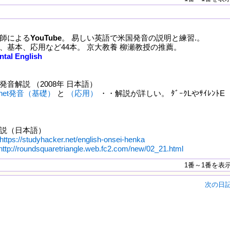
師による
YouTube
。 易しい英語で米国発音の説明と練習.。
、基本、応用など44本。 京大教養 柳瀬教授の推薦。
tal English
音解説 （2008年 日本語）
ki.net発音（基礎）
と
（応用）
・・解説が詳しい。 ﾀﾞｰｸLやｻｲﾚﾝﾄE
説（日本語）
https://studyhacker.net/english-onsei-henka
http://roundsquaretriangle.web.fc2.com/new/02_21.html
1番～1番を表
次の日