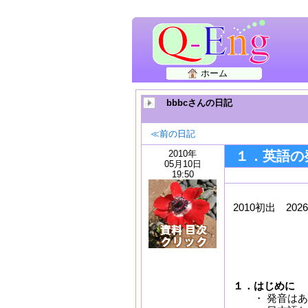
ホーム
bbbcさんの日記
≪前の日記
2010年
１．英語の発
05月10日
19:50
2010初出
202
１．英語の
１．はじめに
・ 発音はある