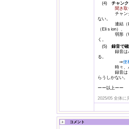
(4)
チャンク
聞き取
チャンク（意
ない。
連結（Linkin
（Eliｓion）、
弱形（Weak 
く。
(5)
録音で確
録音はパソコ
る。
⇒
便
時々、パソコ
録音は ｢がっ
らうしかない。
ーー以上ーー
ア
脱落
2025/05 
コメント