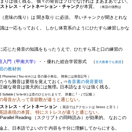
りは強く残る。 個々の発音はプロでなければ まあまあでよい。
ストレス・イントネーション・チャンク
が本質。
（単語の強勢は
（意味の塊り）は 聞き取り に必須。 早いチャンクが聞きとれな
は一応もっておく。 しかし体育系のようにひたすら練習しかな
応じた発音の知識をもったうえで、ひたすら耳と口の練習の
音入門（甲南大学）
・・優れた総合学習形式 （
）
京大教養でも推奨
習の教材例
Phoneme [ 'fou-ni:m ] は 音の最小単位。 簡単には発音記号 ）
難音は要領を覚えておく｡⇒
各音素の発音要領
発音は後天的には無理｡ 日本語なまりは強く残る。
Syllable [ 'si-lә-bl ] は音のひとかたまりで、 辞書に ｢・｣で記載 ）
の母音が入って音節数が違うと通じない。
ストレス・イントネーション
（ 英語ではアクセントは Stress と言う ）
英語表現の本質。 特にストレスが違うと通じない。
llel Reading （スクリプトの同時読み）が効果的。 なおこの
日本語でよいので 内容を十分に理解してからにする。