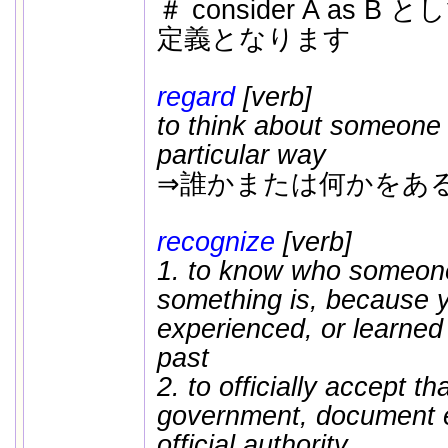
＃ consider A as 
定義となります
regard
[verb]
to think about someone 
particular way
⇒誰かまたは何かをあ
recognize
[verb]
1. to know who someone
something is, because 
experienced, or learned
past
2. to officially accept t
government, document e
official authority