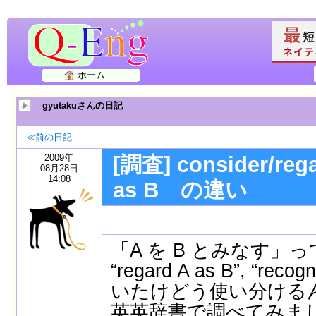
ホーム
gyutakuさんの日記
≪前の日記
2009年
[調査] consider/rega
08月28日
14:08
as B の違い
「A を B とみなす」って、”c
“regard A as B”, “rec
いたけどう使い分ける
英英辞書で調べてみま