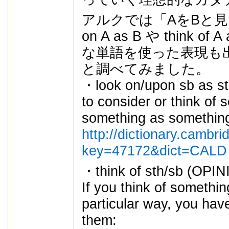
アルクでは「AをBと見
on A as B や think 
な単語を使った表現も
と調べてみました。
・look on/upon sb as sth
to consider or think of
something as somethin
http://dictionary.cambri
key=47172&dict=CALD
・think of sth/sb (OPINI
If you think of somethi
particular way, you hav
them: