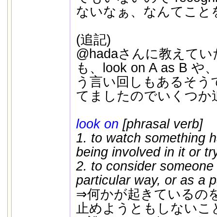
ないなぁ、なんてこと
(追記)
@hadaさんに教えて
も、look on A as B や、t
う言い回しもあるそうで
てましたのでいくつか
look on
[phrasal verb]
1. to watch something h
being involved in it or tr
2. to consider someone 
particular way, or as a p
⇒何かが起きているの
止めようともしないこと