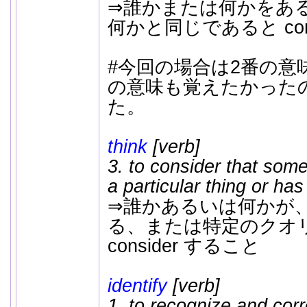
⇒誰かまたは何かをあ
何かと同じであると cons
#今回の場合は2番の意
の意味も覚えたかった
た。
think
[verb]
3. to consider that som
a particular thing or has
⇒誰かあるいは何かが
る、または特定のクオ
consider すること
identify
[verb]
1. to recognize and co