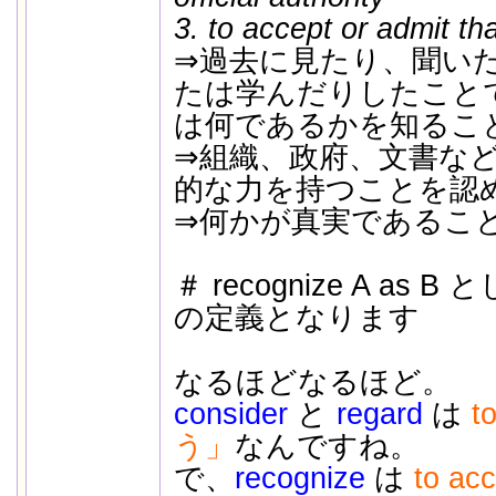
3. to accept or admit th
⇒過去に見たり、聞い
たは学んだりしたこと
は何であるかを知るこ
⇒組織、政府、文書な
的な力を持つことを認
⇒何かが真実であるこ
＃ recognize A as 
の定義となります
なるほどなるほど。
consider
と
regard
は
t
う」
なんですね。
で、
recognize
は
to 