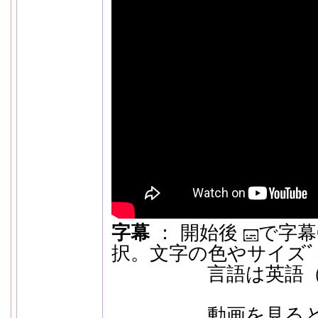
字幕
： 開始後
で字幕O
択。文字の色やサイズﾞは
言語は英語（自動
動画を見ると