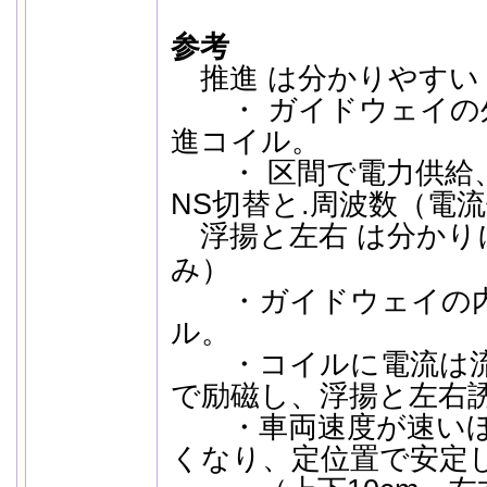
参考
推進 は分かりやすい
・ ガイドウェイの
進コイル。
・ 区間で電力供給、
NS切替と.周波数（電
浮揚と左右 は分かり
｜
み）
・ガイドウェイの内端
ル。
・コイルに電流は流
で励磁し、浮揚と左右
・車両速度が速いほ
くなり、定位置で安定