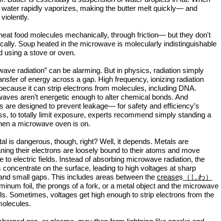
water rapidly vaporizes, making the butter melt quickly— and
violently.
at food molecules mechanically, through friction— but they don't
cally. Soup heated in the microwave is molecularly indistinguishable
 using a stove or oven.
ave radiation” can be alarming. But in physics, radiation simply
ansfer of energy across a gap. High frequency, ionizing radiation
ecause it can strip electrons from molecules, including DNA.
ves aren’t energetic enough to alter chemical bonds. And
are designed to prevent leakage— for safety and efficiency’s
s, to totally limit exposure, experts recommend simply standing a
hen a microwave oven is on.
l is dangerous, though, right? Well, it depends. Metals are
ing their electrons are loosely bound to their atoms and move
e to electric fields. Instead of absorbing microwave radiation, the
 concentrate on the surface, leading to high voltages at sharp
and small gaps. This includes areas between the
crease
s
（しわ）
minum foil, the prongs of a fork, or a metal object and the microwave
ls. Sometimes, voltages get high enough to strip electrons from the
molecules.