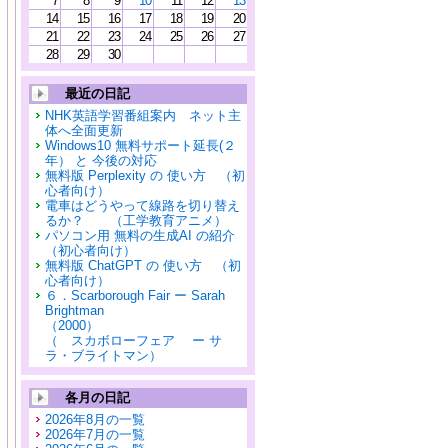
7
8
9
10
11
12
13
14
15
16
17
18
19
20
21
22
23
24
25
26
27
28
29
30
最近の日記
NHK英語学習番組案内 ネット主
体へ全面更新
Windows10 無料サポート延長(２
年） と 今後の対応
無料版 Perplexity の 使い方 （初
心者向け）
電車はどうやって線路を切り替え
るか？ （工学教育アニメ）
パソコン用 無料の生成AI の紹介
（初心者向け）
無料版 ChatGPT の 使い方 （初
心者向け）
６．Scarborough Fair ー Sarah
Brightman
（2000）
（ スカボローフェア ー サ
ラ・ブライトマン）
各月の日記
2026年8月の一覧
2026年7月の一覧