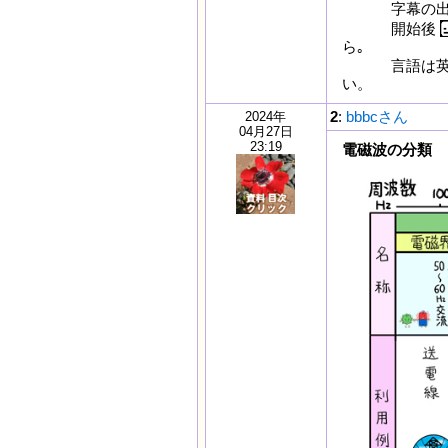
字幕の出
開始後
ら｡
言語は英語
い。
2
:
bbbcさん
2024年
04月27日
23:19
電磁波の分類
（