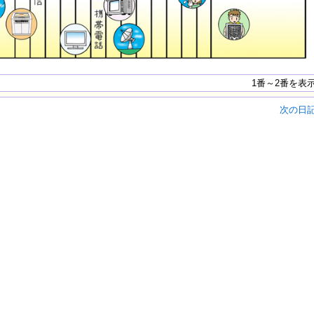
1番～2番を表
次の日