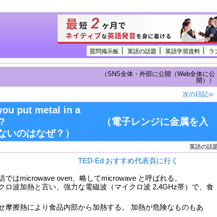
質問掲示板
英語の話題
英語学習資料
ラ
（SNS全体・外部に公開（Web全体に公
開））
次の日記≫
you put metal in a
owave? （電子レンジに金属を入
ないのはなぜ？）
英語の話
TED-Ed おすすめ代表頁に行く
はmicrowave oven、略してmicrowave と呼ばれる。
クロ波加熱と言い、強力な電磁波（マイクロ波 2
.
4GHz帯）で、食
せ摩擦熱により食品内部から加熱する。 加熱が危険なものもあ