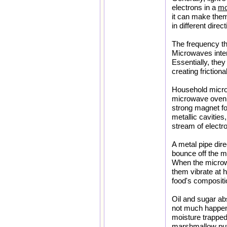
electrons in a
m
it can make them
in different direct
The frequency the
Microwaves inter
Essentially, the
creating frictiona
Household microw
microwave oven, 
strong magnet fo
metallic cavities
stream of elect
A metal pipe dir
bounce off the me
When the microwa
them vibrate at 
food's compositi
Oil and sugar ab
not much happen
moisture trapped 
marshmallow puff