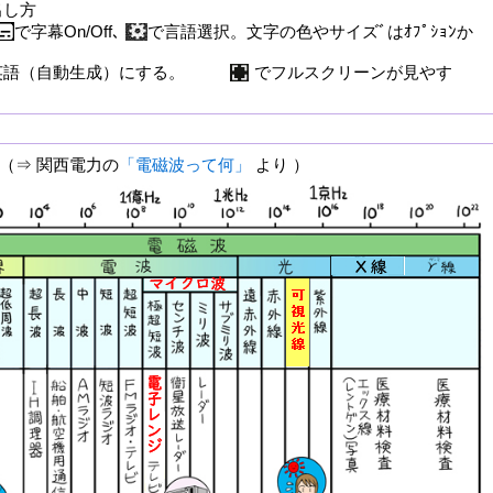
し方
で字幕On/Off､
で言語選択。文字の色やサイズﾞはｵﾌﾟｼｮﾝか
（自動生成）にする。
でフルスクリーンが見やす
⇒ 関西電力の
「電磁波って何」
より ）