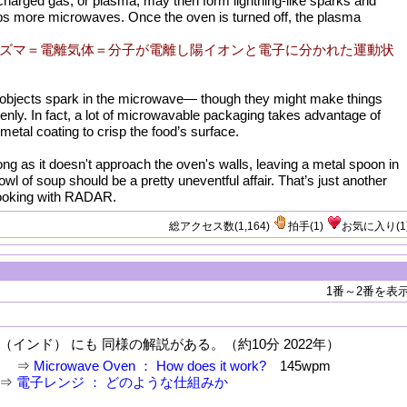
y charged gas, or plasma, may then form lightning-like sparks and
bs more microwaves. Once the oven is turned off, the plasma
：プラズマ＝電離気体＝分子が電離し陽イオンと電子に分かれた運動状
l objects spark in the microwave— though they might make things
venly. In fact, a lot of microwavable packaging takes advantage of
n metal coating to crisp the food’s surface.
ong as it doesn't approach the oven's walls, leaving a metal spoon in
l of soup should be a pretty uneventful affair. That’s just another
cooking with RADAR.
総アクセス数(1,164)
拍手
(
1
)
お気に入り
(
1
1番～2番を表
（インド） にも 同様の解説がある。（約10分 2022年）
 ⇒
Microwave Oven ： How does it work?
145wpm
⇒
電子レンジ ： どのような仕組みか