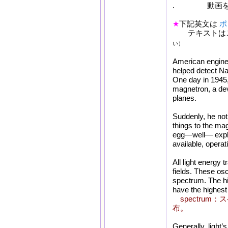
. 動画を見
★
下記英文は
ポ
テキストは
い）
American engine
helped detect Na
One day in 1945
magnetron, a dev
planes.
Suddenly, he not
things to the ma
egg—well— explo
available, opera
All light energy 
fields. These os
spectrum. The h
have the highest
spectru
布。
Generally, light’s