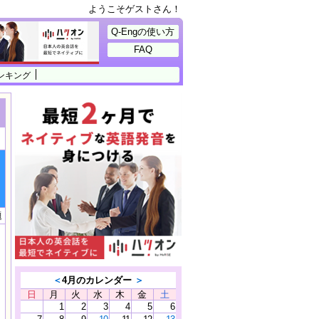
ようこそゲストさん！
Q-Engの使い方
FAQ
ンキング
題
＜
4月のカレンダー
＞
日
月
火
水
木
金
土
1
2
3
4
5
6