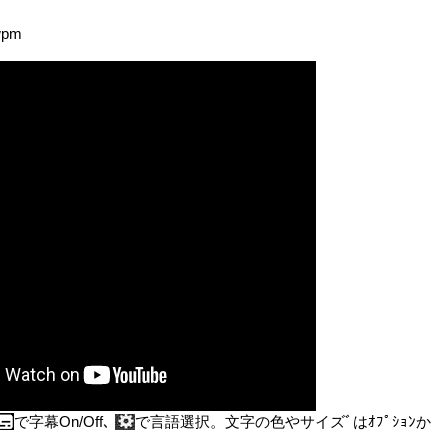
wpm
で字幕On/Off､
で言語選択。文字の色やサイズﾞはｵﾌﾟｼｮﾝか