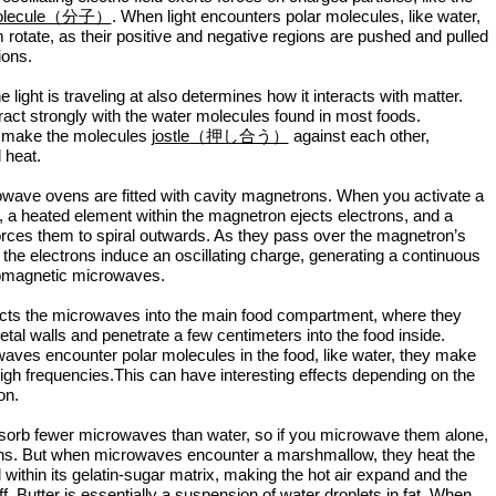
olecule（分子）
. When light encounters polar molecules, like water,
 rotate, as their positive and negative regions are pushed and pulled
ions.
 light is traveling at also determines how it interacts with matter.
act strongly with the water molecules found in most foods.
y make the molecules
jostle（押し合う）
against each other,
l heat.
ave ovens are fitted with cavity magnetrons. When you activate a
a heated element within the magnetron ejects electrons, and a
rces them to spiral outwards. As they pass over the magnetron’s
, the electrons induce an oscillating charge, generating a continuous
romagnetic microwaves.
ects the microwaves into the main food compartment, where they
tal walls and penetrate a few centimeters into the food inside.
ves encounter polar molecules in the food, like water, they make
high frequencies.This can have interesting effects depending on the
on.
sorb fewer microwaves than water, so if you microwave them alone,
s. But when microwaves encounter a marshmallow, they heat the
within its gelatin-sugar matrix, making the hot air expand and the
. Butter is essentially a suspension of water droplets in fat. When