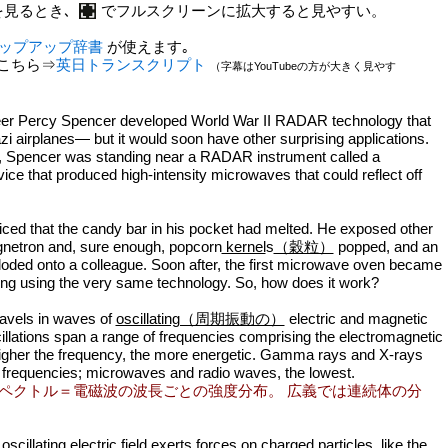
るとき､
でフルスクリーンに拡大すると見やすい。
ップアップ辞書
が使えます｡
こちら⇒
英日トランスクリプト
（字幕はYouTubeの方が大きく見やす
er Percy Spencer developed World War II RADAR technology that
zi airplanes— but it would soon have other surprising applications.
, Spencer was standing near a RADAR instrument called a
ice that produced high-intensity microwaves that could reflect off
iced that the candy bar in his pocket had melted. He exposed other
gnetron and, sure enough, popcorn
kernel
s
（穀粒）
popped, and an
ded onto a colleague. Soon after, the first microwave oven became
ting using the very same technology. So, how does it work?
travels in waves of
oscillating（周期振動の）
electric and magnetic
cillations span a range of frequencies comprising the electromagnetic
igher the frequency, the more energetic. Gamma rays and X-rays
 frequencies; microwaves and radio waves, the lowest.
m：スペクトル＝電磁波の波長ごとの強度分布。 広義では連続体の分
 oscillating electric field exerts forces on charged particles, like the