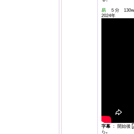
易
５分
130
2024年
字幕
： 開始後
ら｡