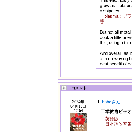
This electricall
grow as it absor
dissipates.
plasma
態
But not all meta
cook a little une
this, using a thi
And overall, as l
a microwaving bow
neat benefit of 
コメント
1
:
bbbcさん
2024年
04月13日
12:54
工学教育ビデオ
英語版
.
日本語吹替版