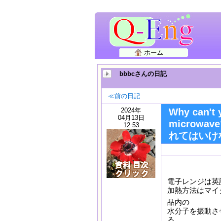
ホーム
bbbcさんの日記
≪前の日記
2024年
Why can't 
04月13日
micr
12:53
れてはいけ
電子レンジは英語で
加熱方法はマイ
品内の
水分子を振動さ
る。