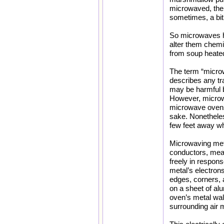
microwaved, the 
sometimes, a bit 
So microwaves he
alter them chemi
from soup heated
The term “microw
describes any tr
may be harmful b
However, microwa
microwave ovens 
sake. Nonetheles
few feet away w
Microwaving meta
conductors, mean
freely in respons
metal’s electrons
edges, corners, 
on a sheet of alu
oven’s metal wal
surrounding air 