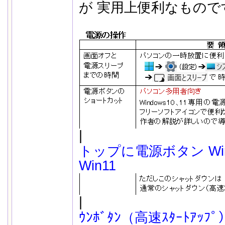
が 実用上便利なもので
|
| 
.
トップに電源ボタン Wi
Win11
.
|
| 
.
ｳﾝﾎﾞﾀﾝ（高速ｽﾀｰﾄｱｯ