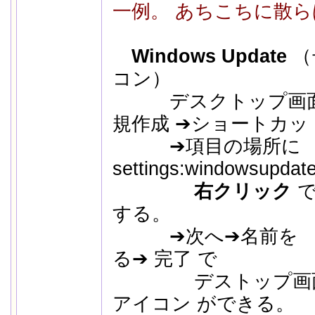
一例。 あちこちに散ら
Windows Update
（
コン
）
デスクトップ画
規作成 ➔ショートカッ
➔項目の場所に m
settings:windowsu
右クリック
で
する。
➔次へ➔名前を ア
る➔ 完了 で
デストップ画面に
アイコン ができる。