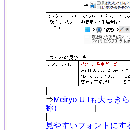
|
...
｜Vecto
.
⇒
Meiryo U Iも大っ
称）
|
|
...
｜わかり易
.
見やすいフォントにする方法