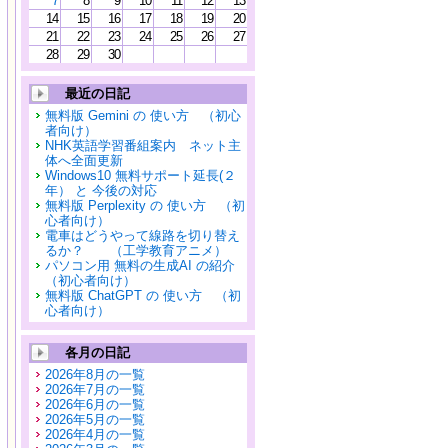
7
8
9
10
11
12
13
14
15
16
17
18
19
20
21
22
23
24
25
26
27
28
29
30
最近の日記
無料版 Gemini の 使い方 （初心
者向け）
NHK英語学習番組案内 ネット主
体へ全面更新
Windows10 無料サポート延長(２
年） と 今後の対応
無料版 Perplexity の 使い方 （初
心者向け）
電車はどうやって線路を切り替え
るか？ （工学教育アニメ）
パソコン用 無料の生成AI の紹介
（初心者向け）
無料版 ChatGPT の 使い方 （初
心者向け）
各月の日記
2026年8月の一覧
2026年7月の一覧
2026年6月の一覧
2026年5月の一覧
2026年4月の一覧