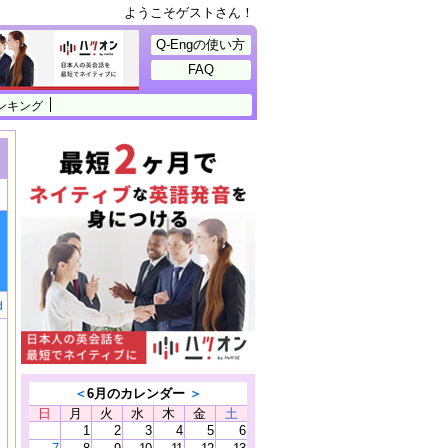
ようこそゲストさん！
Q-Engの使い方
FAQ
ンキング
d
＜
6月のカレンダー
＞
日
月
火
水
木
金
土
1
2
3
4
5
6