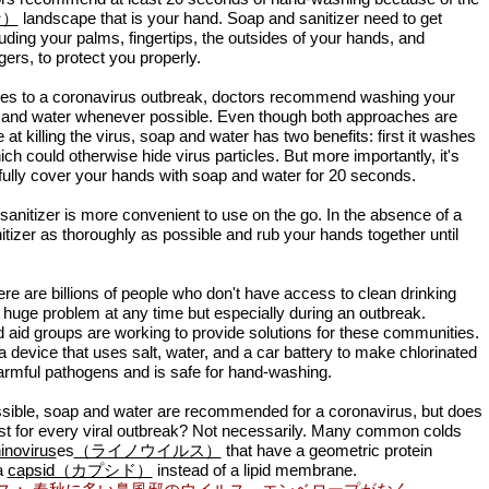
な）
landscape that is your hand. Soap and sanitizer need to get
uding your palms, fingertips, the outsides of your hands, and
ers, to protect you properly.
es to a coronavirus outbreak, doctors recommend washing your
 and water whenever possible. Even though both approaches are
e at killing the virus, soap and water has two benefits: first it washes
ch could otherwise hide virus particles. But more importantly, it's
 fully cover your hands with soap and water for 20 seconds.
sanitizer is more convenient to use on the go. In the absence of a
itizer as thoroughly as possible and rub your hands together until
ere are billions of people who don't have access to clean drinking
a huge problem at any time but especially during an outbreak.
aid groups are working to provide solutions for these communities.
 device that uses salt, water, and a car battery to make chlorinated
 harmful pathogens and is safe for hand-washing.
sible, soap and water are recommended for a coronavirus, but does
est for every viral outbreak? Not necessarily. Many common colds
hinovirus
es
（ライノウイルス）
that have a geometric protein
 a
capsid（カプシド）
instead of a lipid membrane.