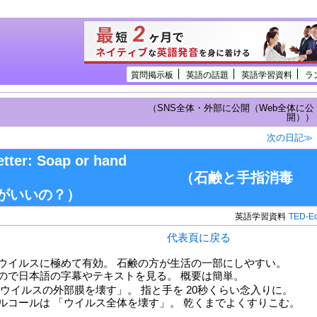
質問掲示板
英語の話題
英語学習資料
ラ
（SNS全体・外部に公開（Web全体に公
開））
次の日記≫
etter: Soap or hand
itizer? （石鹸と手指消毒
がいいの？）
英語学習資料
TED-E
代表頁に戻る
ウイルスに極めて有効。 石鹸の方が生活の一部にしやすい。
ので日本語の字幕やテキストを見る。 概要は簡単。
｜
「ウイルスの外部膜を壊す」。 指と手を 20秒くらい念入りに。
ルコールは 「ウイルス全体を壊す」。 乾くまでよくすりこむ。