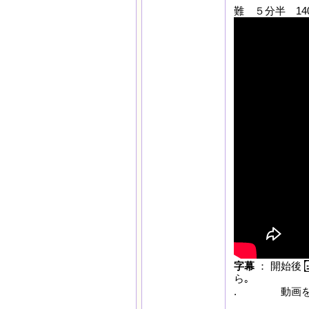
難
５分半
14
字幕
： 開始後
ら｡
. 動画を