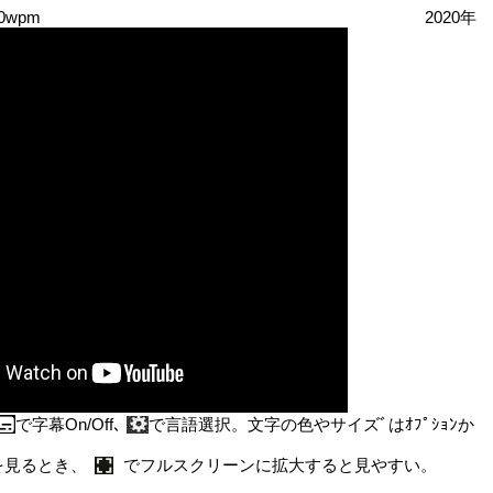
0wpm
2020年
で字幕On/Off､
で言語選択。文字の色やサイズﾞはｵﾌﾟｼｮﾝか
見るとき、
でフルスクリーンに拡大すると見やすい。