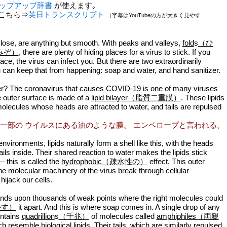
ップアップ辞書
が使えます｡
こちら⇒
英日トランスクリプト
（字幕はYouTubeの方が大きく見やす
lose, are anything but smooth. With peaks and valleys,
fold
s
（ひ
みぞ）
, there are plenty of hiding places for a virus to stick. If you
ace, the virus can infect you. But there are two extraordinarily
can keep that from happening: soap and water, and hand sanitizer.
er? The coronavirus that causes COVID-19 is one of many viruses
 outer surface is made of a
lipid bilayer（脂質二重膜）
. These lipids
olecules whose heads are attracted to water, and tails are repulsed
：一部の ウイルスにある油のような膜。 エンベロープと言われる。
environments, lipids naturally form a shell like this, with the heads
ails inside. Their shared reaction to water makes the lipids stick
 this is called the
hydrophobic（疎水性の）
effect. This outer
he molecular machinery of the virus break through cellular
jack our cells.
ands upon thousands of weak points where the right molecules could
かす）
it apart. And this is where soap comes in. A single drop of any
ontains
quadrillion
s
（千兆）
of molecules called
amphiphiles（両親
ch resemble biological lipids. Their tails, which are similarly repulsed