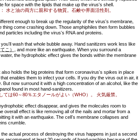
 for space with the lipids that make up the virus's shell.
 ： 水と油の両方に親和する物質。石鹸や界面活性剤。
different enough to break up the regularity of the virus's membrane,
e thing come crashing down. Those amphiphiles then form bubbles
nd particles including the virus's RNA and proteins.
 you'll wash that whole bubble away. Hand sanitizers work less like
かなてこ）
, and more like an earthquake. When you surround a
 water, the hydrophobic effect gives the bonds within the membrane
also holds the big proteins that form coronavirus's spikes in place
hat enables them to infect your cells. If you dry the virus out in air, it
ty. But now surround it with a high concentration of an alcohol, like the
opanol found in most hand-sanitizers.
しては60～80％エタノールがよい（WHO）。 火気厳禁。
ydrophobic effect disappear, and gives the molecules room to
overall effect is like removing all of the nails and mortar from a
itting it with an earthquake. The cell's membrane collapses and
eins crumble.
 the actual process of destroying the virus happens in just a second
tors recommend at least 20 seconds of hand-washing because of the