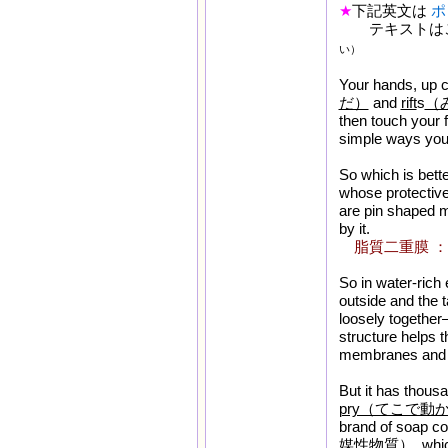
★
下記英文は
ポ
テキストは
い）
Your hands, up c
だ）
and
rift
s
（
then touch your f
simple ways you 
So which is bett
whose protective
are pin shaped m
by it.
脂質二重膜 
So in water-rich 
outside and the t
loosely together—
structure helps t
membranes and hi
But it has thous
pry（てこで動
brand of soap c
媒性物質）
, whi