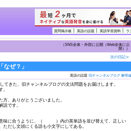
質問掲示板
英語の話題
英語学習資料
ラ
（SNS全体・外部に公開（Web全体に公
開））
次の日記≫
の「なぜ？」
英語の話題
旧チャンネルブログ
解答
 で更新してきた、旧チャンネルブログの文法問題をお届けします。
す。
た方、ありがとうございました。
解説です。
の意味に合うように、（ ）内の英単語を並び替えて、正しい
。ただし文頭にくる語も小文字にしてある。