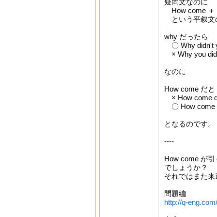
疑問文なのに
How come ＋ 
という平叙文
why だったら
〇 Why didn't y
× Why you didin
なのに
How come だと
× How come did
〇 How come you
となるのです。
----
How come
でしょうか？
それではまた来
問題編
http://q-eng.com