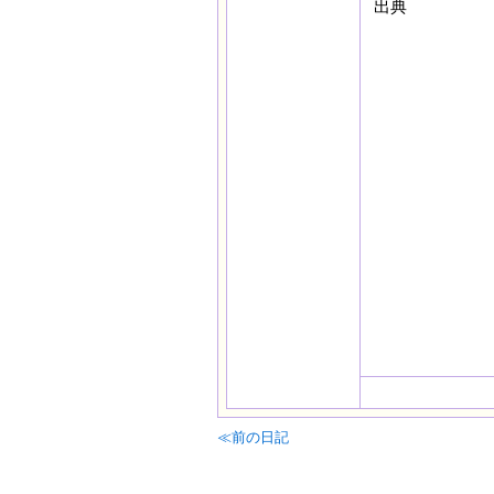
出典
≪前の日記