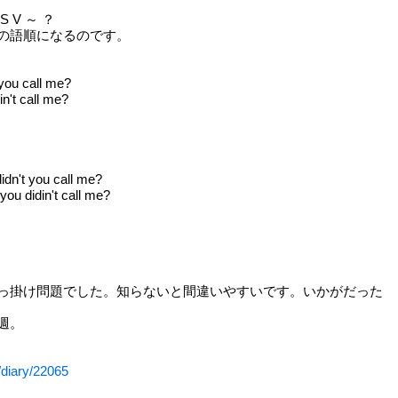
S V ～ ？
の語順になるのです。
ou call me?
't call me?
n't you call me?
 didin't call me?
 が引っ掛け問題でした。知らないと間違いやすいです。いかがだった
週。
/diary/22065