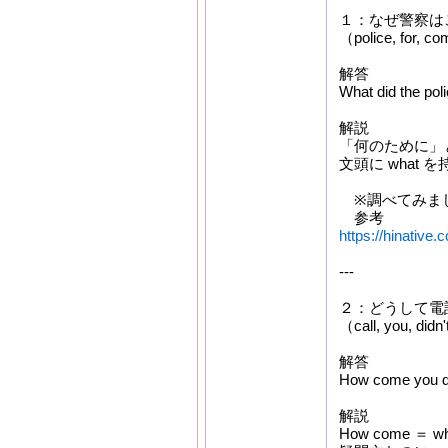
１：なぜ警察は
（police, for, co
解答
What did the pol
解説
「何のために」とい
文頭に what 
※調べてみましたが、F
参考
https://hinative
---
２：どうして電
（call, you, did
解答
How come you di
解説
How come