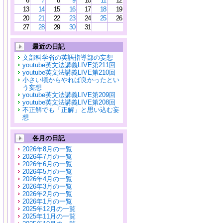
6
7
8
9
10
11
12
13
14
15
16
17
18
19
20
21
22
23
24
25
26
27
28
29
30
31
最近の日記
文部科学省の英語指導部の妄想
youtube英文法講義LIVE第211回
youtube英文法講義LIVE第210回
小さい頃からやれば良かったとい
う妄想
youtube英文法講義LIVE第209回
youtube英文法講義LIVE第208回
不正解でも「正解」と思い込む妄
想
各月の日記
2026年8月の一覧
2026年7月の一覧
2026年6月の一覧
2026年5月の一覧
2026年4月の一覧
2026年3月の一覧
2026年2月の一覧
2026年1月の一覧
2025年12月の一覧
2025年11月の一覧