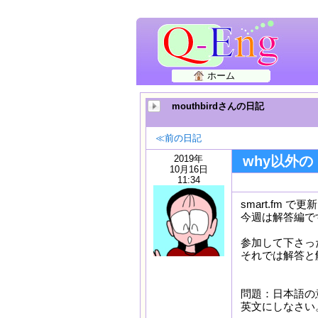
ホーム
mouthbirdさんの日記
≪前の日記
2019年
why以外
10月16日
11:34
smart.fm
今週は解答編で
参加して下さっ
それでは解答と
問題：日本語
英文にしなさい