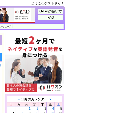
ようこそゲストさん！
Q-Engの使い方
FAQ
ンキング
編
＜
10月のカレンダー
＞
日
月
火
水
木
金
土
1
2
3
4
5