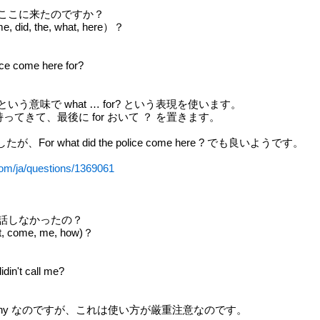
ここに来たのですか？
me, did, the, what, here）？
ice come here for?
う意味で what … for? という表現を使います。
を持ってきて、最後に for おいて ？ を置きます。
or what did the police come here ? でも良いようです。
.com/ja/questions/1369061
話しなかったの？
n't, come, me, how)？
din't call me?
 ＝ why なのですが、これは使い方が厳重注意なのです。