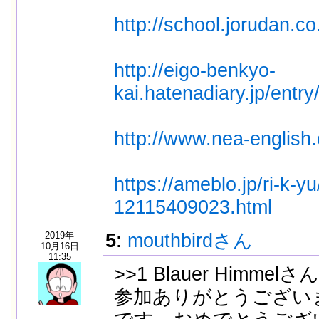
http://school.jorudan.c
http://eigo-benkyo-
kai.hatenadiary.jp/entry
http://www.nea-english
https://ameblo.jp/ri-k-yu
12115409023.html
2019年
5
:
mouthbirdさん
10月16日
11:35
>>1 Blauer Himmelさん
参加ありがとうござい