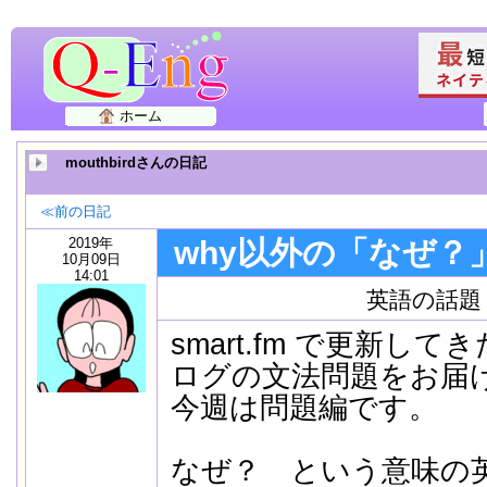
ホーム
mouthbirdさんの日記
≪前の日記
2019年
why以外の「なぜ？
10月09日
14:01
英語の話題
smart.fm で更新し
ログの文法問題をお届
今週は問題編です。
なぜ？ という意味の英語