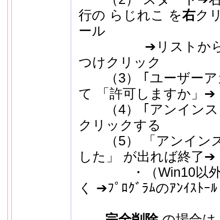
行の らじれこ を
右
ク
ール
➔リストから「ら
つけクリック
（3） ｢ユーザーア
て 「許可しますか」➔
（4） ｢アンインス
クリックする
（5） 「アンインス
した」 が出れば終了➔
・（Win10以外は、ｺ
く ➔ﾌﾟﾛｸﾞﾗﾑのｱﾝｲｽ
完全削除
の場合は