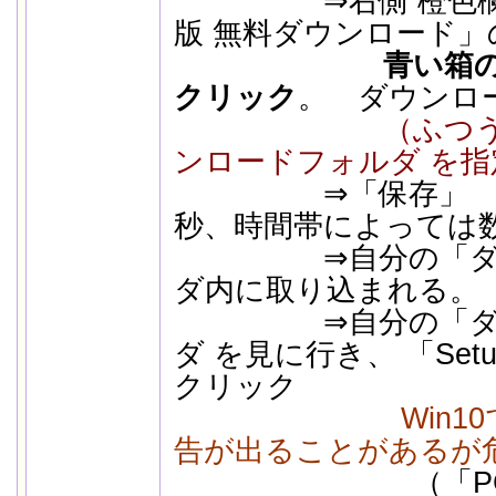
⇒右側 橙色欄 の 
版 無料ダウンロード」
青い箱
クリック
。 ダウンロ
（ふつ
ンロードフォルダ を指
⇒「保存」 （10
秒、時間帯によっては
⇒自分の「ダウン
ダ内に取り込ま
⇒自分の「ダウン
ダ を見に行き、 「SetupR
クリック
Win10
告が出ることがあるが
（「PCが保