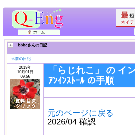
ホーム
bbbcさんの日記
≪前の日記
2019年
「らじれこ」 の イ
10月01日
09:56
ｱﾝｲﾝｽﾄｰﾙ の手順
元のページに戻る
2
2026/04 確認