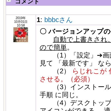
コメント
2019年
1
:
bbbcさん
10月01日
10:58
〇 バージョンアップの
自動で上書きされ
ので簡単
。
（1）「設定」➔画面一
見て 「最新です」 な
（2）
らじれこが
させる。（必須）
（3）インストール
手順 に同じ。
（4）デスクトップ
アイコンができる。 