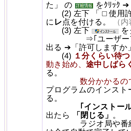
た」 の
をｸﾘｯｸ ➔
(2) 左下 「 □ 使
に
レ
点を付ける。
（内
(3) 左下
を
⇒｢ユーザーアカ
出る ➔「許可しますか
(4)
１分くらい待つ
動き始め、
途中しばら
る。
数分かかるの
プログラムのインスト
る。
｢インストー
出たら
「閉じる」
。
ラジオ局や番組表