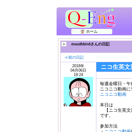
ホーム
mouthbirdさんの日記
≪前の日記
2018年
ニコ生英文
04月06日
19:24
毎週金曜日・午
ニコニコ動画に
ニコニコ動画
本日は
【ニコ生英文法
です。
参加方法
・
ニコニコ動画