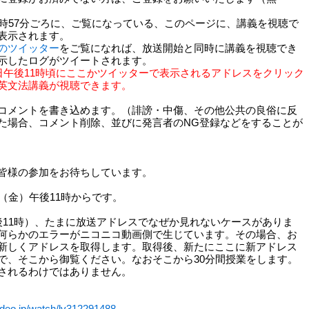
時57分ごろに、ご覧になっている、このページに、講義を視聴で
表示されます。
のツイッター
をご覧になれば、放送開始と同時に講義を視聴でき
示したログがツイートされます。
日午後11時頃にここかツイッターで表示されるアドレスをクリック
英文法講義が視聴できます。
コメントを書き込めます。（誹謗・中傷、その他公共の良俗に反
た場合、コメント削除、並びに発言者のNG登録などをすることが
皆様の参加をお待ちしています。
（金）午後11時からです。
後11時）、たまに放送アドレスでなぜか見れないケースがありま
何らかのエラーがニコニコ動画側で生じています。その場合、お
新しくアドレスを取得します。取得後、新たにここに新アドレス
で、そこから御覧ください。なおそこから30分間授業をします。
されるわけではありません。
ovideo.jp/watch/lv312291488