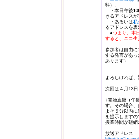
料）。
・本日午後10
きるアドレスが
・あるいは
私
るアドレスを表
●
つまり、本
すると、ニコ生
参加者は自由に
する発言があっ
あります）
よろしければ、
次回は４月13日
↓開始直後（午
す。その場合、
よそ５分以内に
を提示しますの
授業時間が短縮
放送アドレス
http://live2.nic