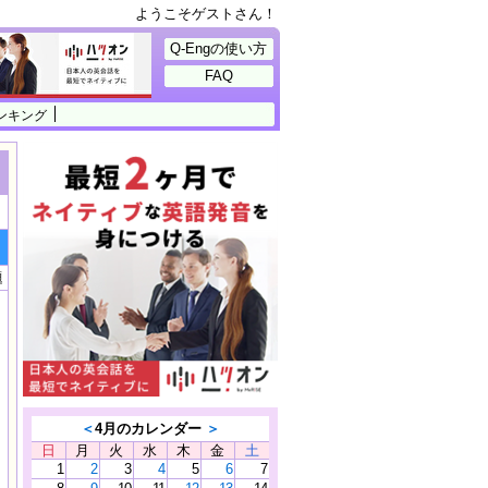
ようこそゲストさん！
Q-Engの使い方
FAQ
ンキング
題
＜
4月のカレンダー
＞
日
月
火
水
木
金
土
1
2
3
4
5
6
7