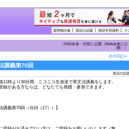
質問掲示板
英語の話題
英語学習資料
ラ
（SNS全体・外部に公開（Web全体に公
開））
次の日記≫
法講義第70回
英語の話
後11時より30分間、ニコニコ生放送で英文法講義をします。
登録がある方ならば、どなたでも視聴・参加できます。
講義第70回（分詞（17））】
に登録がお済みでない方は、ご登録をお願いいたします（無