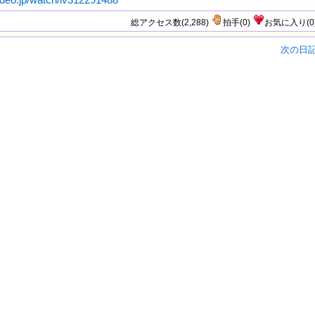
総アクセス数(2,288)
拍手
(
0
)
お気に入り
(
0
次の日