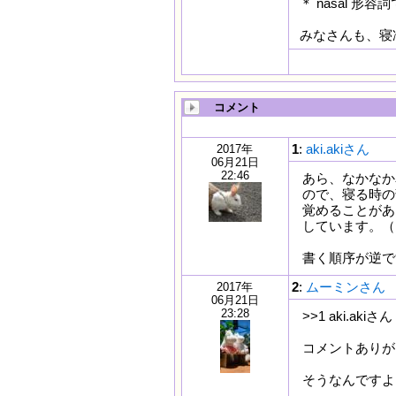
＊ nasal 形
みなさんも、寝
コメント
1
:
aki.akiさん
2017年
06月21日
22:46
あら、なかなか
ので、寝る時の
覚めることがあ
しています。（
書く順序が逆で
2
:
ムーミンさん
2017年
06月21日
23:28
>>1 aki.akiさん
コメントありが
そうなんですよ