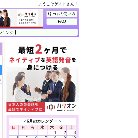
ようこそゲストさん！
Q-Engの使い方
FAQ
ンキング
語
＜
6月のカレンダー
＞
日
月
火
水
木
金
土
1
2
3