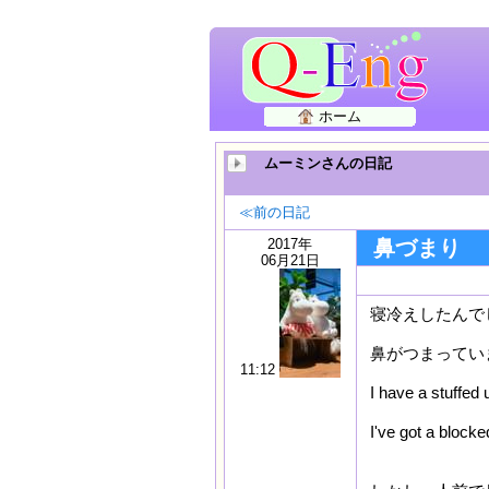
ホーム
ムーミンさんの日記
≪前の日記
2017年
鼻づまり
06月21日
寝冷えしたんで
鼻がつまってい
11:12
I have a stuffed 
I've got a 