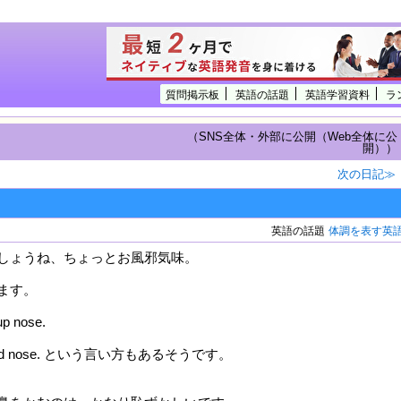
質問掲示板
英語の話題
英語学習資料
ラ
（SNS全体・外部に公開（Web全体に公
開））
次の日記≫
英語の話題
体調を表す英
しょうね、ちょっとお風邪気味。
ます。
up nose.
blocked nose. という言い方もあるそうです。