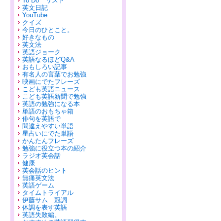
To Do リスト
英文日記
YouTube
クイズ
今日のひとこと。
好きなもの
英文法
英語ジョーク
英語なるほどQ&A
おもしろい記事
有名人の言葉でお勉強
映画にでたフレーズ
こども英語ニュース
こども英語新聞で勉強
英語の勉強になる本
単語のおもちゃ箱
俳句を英語で
間違えやすい単語
星占いにでた単語
かんたんフレーズ
勉強に役立つ本の紹介
ラジオ英会話
健康
英会話のヒント
無痛英文法
英語ゲーム
タイムトライアル
伊藤サム 冠詞
体調を表す英語
英語失敗編。