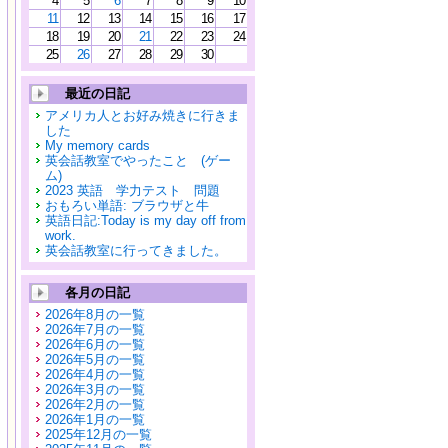
4
5
6
7
8
9
10
11
12
13
14
15
16
17
18
19
20
21
22
23
24
25
26
27
28
29
30
最近の日記
アメリカ人とお好み焼きに行きま
した
My memory cards
英会話教室でやったこと (ゲー
ム)
2023 英語 学力テスト 問題
おもろい単語: ブラウザと牛
英語日記:Today is my day off from
work.
英会話教室に行ってきました。
各月の日記
2026年8月の一覧
2026年7月の一覧
2026年6月の一覧
2026年5月の一覧
2026年4月の一覧
2026年3月の一覧
2026年2月の一覧
2026年1月の一覧
2025年12月の一覧