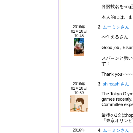
各競技名を-in
本人的には、ま
2
:
ムーミンさん
2016年
01月10日
10:45
>>1 えるさん
Good job , Elsan
スパ～ンと勢いよ
す！
Thank you~~~~
3
:
shiroashiさん
2016年
01月10日
10:59
The Tokyo Olymp
games recently.
Committee expec
最後の1文はho
「東京オリンピ
4
:
ムーミンさん
2016年