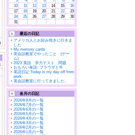
3
4
5
6
7
8
9
10
11
12
13
14
15
16
17
18
19
20
21
22
23
24
25
26
27
28
29
30
31
最近の日記
アメリカ人とお好み焼きに行きま
)
した
My memory cards
英会話教室でやったこと (ゲー
ム)
2023 英語 学力テスト 問題
示
おもろい単語: ブラウザと牛
英語日記:Today is my day off from
work.
英会話教室に行ってきました。
各月の日記
2026年8月の一覧
2026年7月の一覧
2026年6月の一覧
2026年5月の一覧
2026年4月の一覧
2026年3月の一覧
2026年2月の一覧
2026年1月の一覧