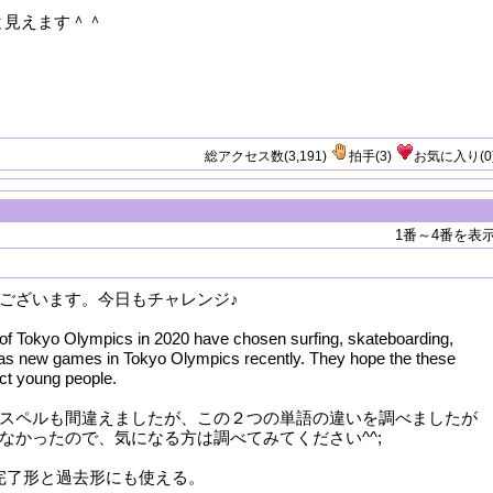
と見えます＾＾
020 Olympic organizing committee recently chose
teboarding and sport climbing as new sports for
ames. It hopes to attract young people with these
総アクセス数(3,191)
拍手
(
3
)
お気に入り
(
0
1番～4番を表
ございます。今日もチャレンジ♪
of Tokyo Olympics in 2020 have chosen surfing, skateboarding,
 as new games in Tokyo Olympics recently. They hope the these
ct young people.
スペルも間違えましたが、この２つの単語の違いを調べましたが
なかったので、気になる方は調べてみてください^^;
は現在完了形と過去形にも使える。