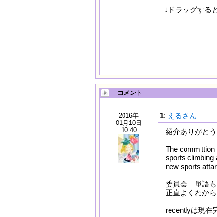
↓ドラッグする
The Tokyo 2
surfing, ska
the Tokyo G
sports.
コメント
1
:
えるさん
2016年
01月10日
10:40
紹介ありがとう
The committion 
sports climbing
new sports attar
委員会 単語も
正直よくわから
recently