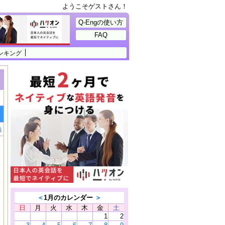
ようこそゲストさん！
Q-Engの使い方
FAQ
ンキング
強
＜
1月のカレンダー
＞
日
月
火
水
木
金
土
1
2