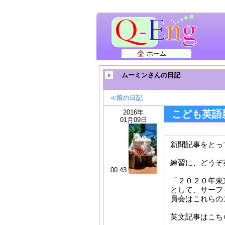
ホーム
ムーミンさんの日記
≪前の日記
2016年
こども英語
01月09日
新聞記事をとっ
練習に、どうぞ
00:43
「２０２０年東
として、サーフ
員会はこれらの
英文記事はこち