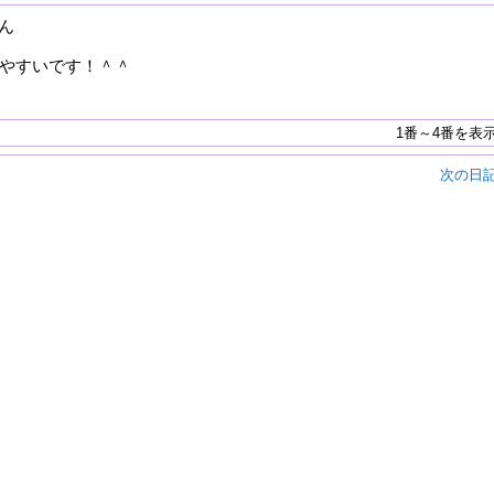
さん
やすいです！＾＾
1番～4番を表
次の日