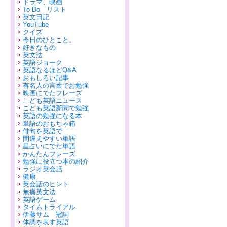
ドラマ、映画
To Do リスト
英文日記
YouTube
クイズ
今日のひとこと。
好きなもの
英文法
英語ジョーク
英語なるほどQ&A
おもしろい記事
有名人の言葉でお勉強
映画にでたフレーズ
こども英語ニュース
こども英語新聞で勉強
英語の勉強になる本
単語のおもちゃ箱
俳句を英語で
間違えやすい単語
星占いにでた単語
かんたんフレーズ
勉強に役立つ本の紹介
ラジオ英会話
健康
英会話のヒント
無痛英文法
英語ゲーム
タイムトライアル
伊藤サム 冠詞
体調を表す英語