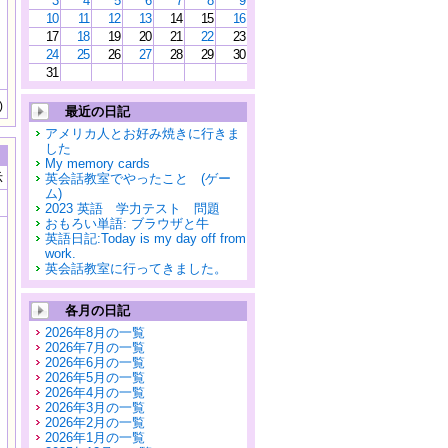
3
4
5
6
7
8
9
10
11
12
13
14
15
16
17
18
19
20
21
22
23
24
25
26
27
28
29
30
31
)
最近の日記
アメリカ人とお好み焼きに行きま
した
My memory cards
示
英会話教室でやったこと (ゲー
ム)
2023 英語 学力テスト 問題
おもろい単語: ブラウザと牛
英語日記:Today is my day off from
work.
英会話教室に行ってきました。
各月の日記
2026年8月の一覧
2026年7月の一覧
2026年6月の一覧
2026年5月の一覧
2026年4月の一覧
2026年3月の一覧
2026年2月の一覧
2026年1月の一覧