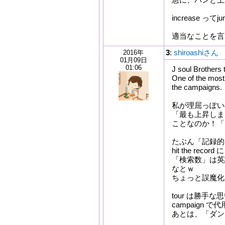
increase
適当なことを言
3
:
shiroashiさん
2016年
01月09日
01:06
J soul Brothers 
One of the most 
the campaigns.
私が理屈っぽい
「最も上昇しま
ことなのか！「
たぶん「記録的
hit the rec
「検索数」は英
なとｗ
ちょっと誤魔化
tour は勝
campaign 
あとは、「ダン