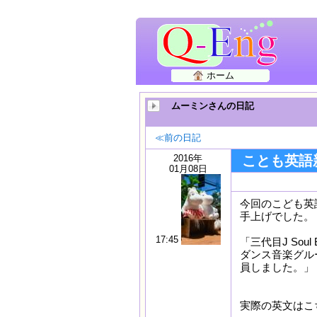
ホーム
ムーミンさんの日記
≪前の日記
2016年
ことも英語新聞
01月08日
今回のこども英
手上げでした。
17:45
「三代目J So
ダンス音楽グル
員しました。」
実際の英文はこ