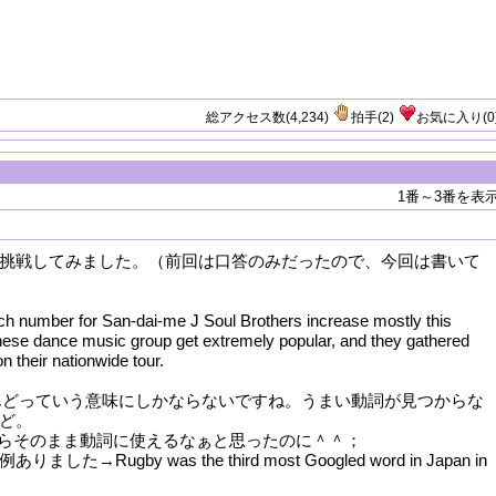
of searches on Yahoo! for Sandaime J Soul
mped the most ever this year. The Japanese
 group became very popular and gathered 1.2
on a national tour.
総アクセス数(4,234)
拍手
(
2
)
お気に入り
(
0
1番～3番を表
挑戦してみました。（前回は口答のみだったので、今回は書いて
h number for San-dai-me J Soul Brothers increase mostly this
nese dance music group get extremely popular, and they gathered
on their nationwide tour.
はほとんどっていう意味にしかならないですね。うまい動詞が見つからな
ど。
だったらそのまま動詞に使えるなぁと思ったのに＾＾；
た→Rugby was the third most Googled word in Japan in