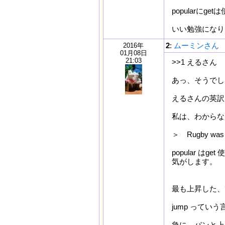
popularに
いい勉強になり
2
:
ムーミンさん
2016年
01月08日
21:03
>>1 えるさん
あっ、そうでした
えるさんの英訳
私は、わからな
＞ Rugby was t
popular は
気がします。
最も上昇した、て
jump ってい
急に、バンと上