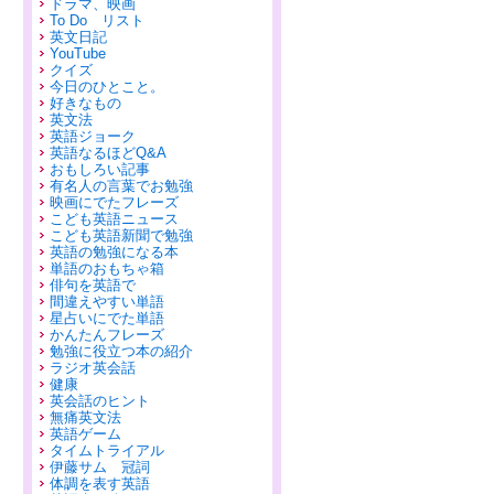
ドラマ、映画
To Do リスト
英文日記
YouTube
クイズ
今日のひとこと。
好きなもの
英文法
英語ジョーク
英語なるほどQ&A
おもしろい記事
有名人の言葉でお勉強
映画にでたフレーズ
こども英語ニュース
こども英語新聞で勉強
英語の勉強になる本
単語のおもちゃ箱
俳句を英語で
間違えやすい単語
星占いにでた単語
かんたんフレーズ
勉強に役立つ本の紹介
ラジオ英会話
健康
英会話のヒント
無痛英文法
英語ゲーム
タイムトライアル
伊藤サム 冠詞
体調を表す英語