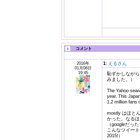
The number 
Brothers ju
dance music
million fans 
コメント
1
:
えるさん
2016年
01月08日
19:45
恥ずかしながら
みました。）
The Yahoo searc
year. This Japa
1.2 million fans 
mostly 
かった。なるほ
（google
こんなツイート例ありまし
2015!）