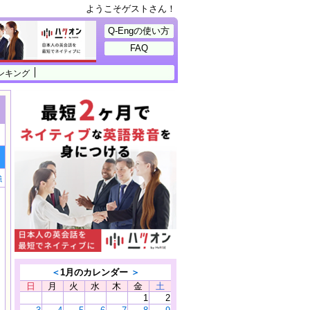
ようこそゲストさん！
Q-Engの使い方
FAQ
ンキング
強
＜
1月のカレンダー
＞
日
月
火
水
木
金
土
1
2