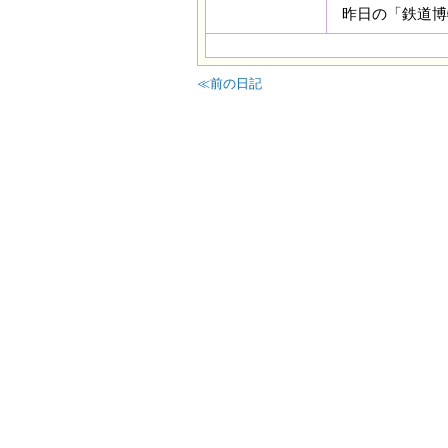
昨日の「鉄道博物
≪前の日記