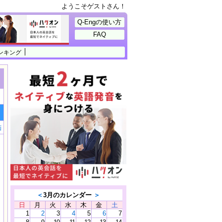
ようこそゲストさん！
Q-Engの使い方
FAQ
ンキング
画
＜
3月のカレンダー
＞
日
月
火
水
木
金
土
1
2
3
4
5
6
7