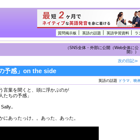
質問掲示板
英語の話題
英語学習資料
ラ
（SNS全体・外部に公開（Web全体に公
開））
次の日記≫
感」on the side
英語の話題
ドラマ、映
de という言葉を聞くと、頭に浮かぶのが
人たちの予感」
Sally..
かにあったっけ。。あった、あった。