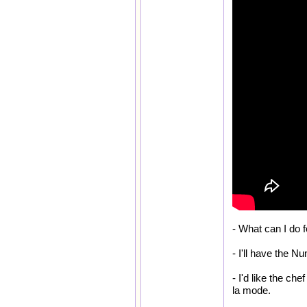
- What can I do 
- I'll have the N
- I'd like the che
la mode.