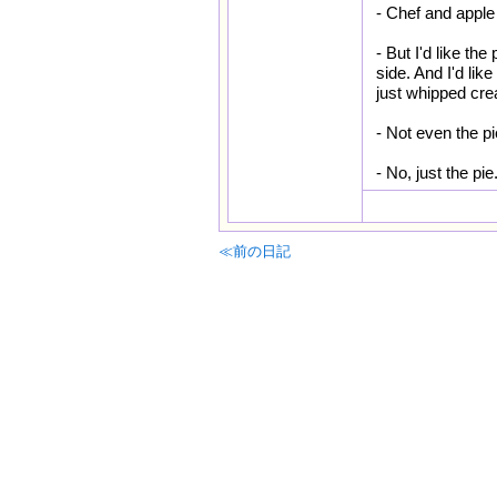
- Chef and apple
- But I'd like the
side. And I'd like
just whipped cream
- Not even the p
- No, just the pi
≪前の日記