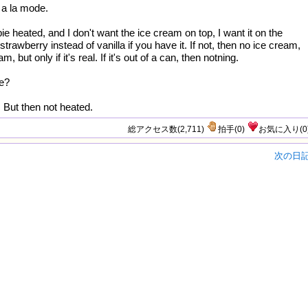
 a la mode.
 pie heated, and I don't want the ice cream on top, I want it on the
 strawberry instead of vanilla if you have it. If not, then no ice cream,
, but only if it's real. If it's out of a can, then notning.
ie?
e. But then not heated.
総アクセス数(2,711)
拍手
(
0
)
お気に入り
(
0
次の日