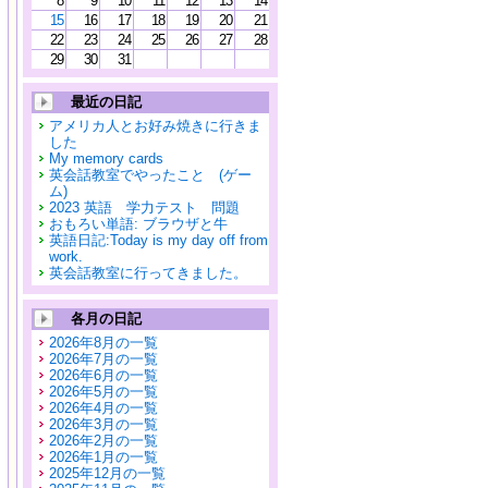
8
9
10
11
12
13
14
15
16
17
18
19
20
21
22
23
24
25
26
27
28
29
30
31
最近の日記
アメリカ人とお好み焼きに行きま
した
My memory cards
英会話教室でやったこと (ゲー
ム)
2023 英語 学力テスト 問題
おもろい単語: ブラウザと牛
英語日記:Today is my day off from
work.
英会話教室に行ってきました。
各月の日記
2026年8月の一覧
2026年7月の一覧
2026年6月の一覧
2026年5月の一覧
2026年4月の一覧
2026年3月の一覧
2026年2月の一覧
2026年1月の一覧
2025年12月の一覧