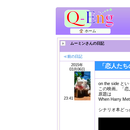
ホーム
ムーミンさんの日記
≪前の日記
2015年
「恋人たちの予
03月06日
on the si
この映画。「恋
原題は
23:41
When Harry Met 
シナリオ本どっ