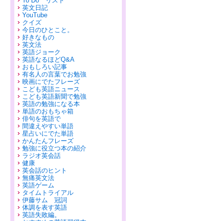
To Do リスト
英文日記
YouTube
クイズ
今日のひとこと。
好きなもの
英文法
英語ジョーク
英語なるほどQ&A
おもしろい記事
有名人の言葉でお勉強
映画にでたフレーズ
こども英語ニュース
こども英語新聞で勉強
英語の勉強になる本
単語のおもちゃ箱
俳句を英語で
間違えやすい単語
星占いにでた単語
かんたんフレーズ
勉強に役立つ本の紹介
ラジオ英会話
健康
英会話のヒント
無痛英文法
英語ゲーム
タイムトライアル
伊藤サム 冠詞
体調を表す英語
英語失敗編。