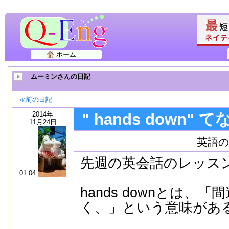
ホーム
ムーミンさんの日記
≪前の日記
2014年
" hands down" 
11月24日
英語
先週の英会話のレッス
01:04
hands downとは、
く、」という意味があ