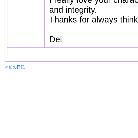
I really love your char
and integrity.
Thanks for always think
Dei
≪前の日記