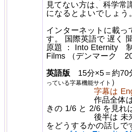
見てない方は、科学常
になるとよいでしょう
インターネットに載って
す。 国際英語で 遅く 
原題 ： Into Eternity 
Films （デンマーク 2
英語版
15分×5＝約70分
）
っている字幕機能サイト
字幕は En
作品全体は長い
きの 1/6 と 2/6 
後半は 未来の
をどうするかの話しで