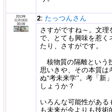
-
2013年
2
:
たっつんさん
11月16日
00:09
さすがですね～。文理
で、とても興味を惹く
たり、さすがです。
核物質の隔離という
思いきや、その本質は
ぬ“考未来学’’。考「
しょうか？
いろんな可能性がある
も未来が今よりも技術