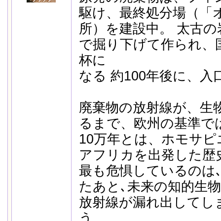
駆け、最終処分場（「
所）を建設中。 太古の
で掘り下げて作られ、
杯に
なる 約100年後に、
廃棄物の放射線が、生
るまで、欧州の基準では
10万年とは、ホモサピ
アフリカを出発した歴
最も危惧しているのは
たあと､未来の知的生
放射線が漏れ出してし
う。