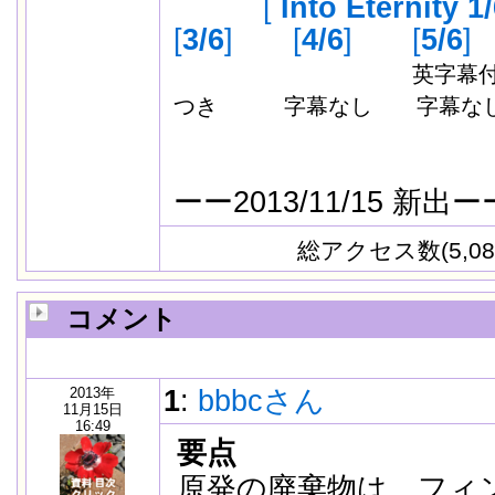
[
Into Eternity 1
[
3/6
]
[
4/6
]
[
5/6
]
英字
つき 字幕なし 字幕な
ーー2013/11/15 新出ー
総アクセス数(5,08
コメント
2013年
1
:
bbbcさん
11月15日
16:49
要点
原発の廃棄物は、フィ