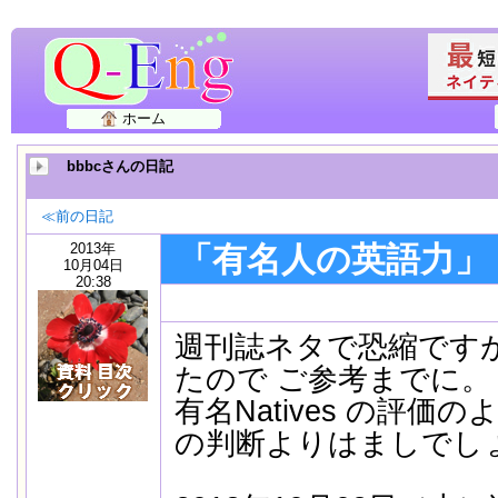
ホーム
bbbcさんの日記
≪前の日記
2013年
「有名人の英語力」
10月04日
20:38
週刊誌ネタで恐縮です
たので ご参考までに。
有名Natives の評
の判断よりはましでし