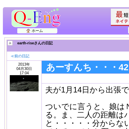
ホーム
earth-riseさんの日記
≪前の日記
2013年
あーすんち・・・4
04月30日
17:04
夫が1月14日から出張
ついでに言うと、娘は
る。ま、二人の距離はバ
と・・・・・分からな