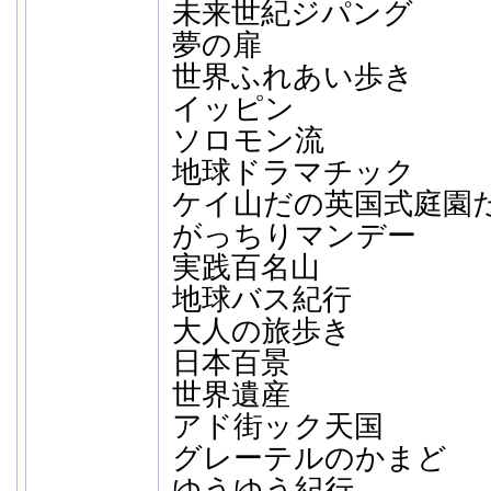
未来世紀ジパング
夢の扉
世界ふれあい歩き
イッピン
ソロモン流
地球ドラマチック
ケイ山だの英国式庭園
がっちりマンデー
実践百名山
地球バス紀行
大人の旅歩き
日本百景
世界遺産
アド街ック天国
グレーテルのかまど
ゆうゆう紀行