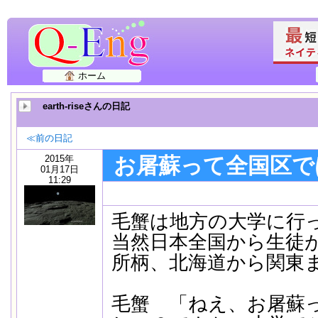
ホーム
earth-riseさんの日記
≪前の日記
2015年
お屠蘇って全国区で
01月17日
11:29
毛蟹は地方の大学に行
当然日本全国から生徒
所柄、北海道から関東
毛蟹 「ねえ、お屠蘇