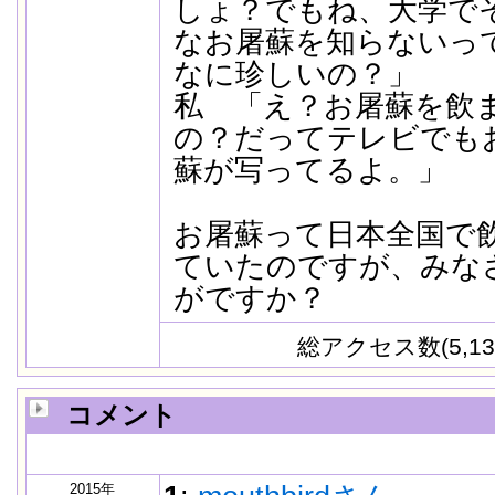
しょ？でもね、大学で
なお屠蘇を知らないっ
なに珍しいの？」
私 「え？お屠蘇を飲
の？だってテレビでも
蘇が写ってるよ。」
お屠蘇って日本全国で
ていたのですが、みな
がですか？
総アクセス数(5,13
コメント
2015年