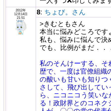
一人ずつ❌印してみま
2012年
8
:
ちょび。さん
12月14日
21:51
>きむともさん
本当に悩みどころです
私も、悩みに悩んで決
でも、比例がまだ．．
私のそんけーする、そ
歴で、一度は官僚組織
の酸いも甘いも知りつ
さして、飛び出してい
ら、ニコニコう笑いな
る！政財界とのコネク