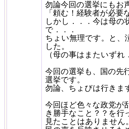
勿論今回の選挙にもお
「頼む！経験者が必要
しかし．．．今は母の
で．．．
ちょい無理です。と、
した。
（母の事はまたいずれ
今回の選挙も、国の先
選挙です。
勿論、ちょびは行きま
今回ほど色々な政党が
き勝手なこと？？を行
見たことはありません