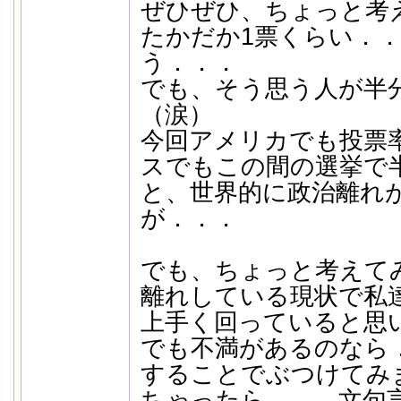
ぜひぜひ、ちょっと考
たかだか1票くらい．
う．．．
でも、そう思う人が半
（涙）
今回アメリカでも投票
スでもこの間の選挙で
と、世界的に政治離れ
が．．．
でも、ちょっと考えて
離れしている現状で私
上手く回っていると思
でも不満があるのなら
することでぶつけてみ
ちゃったら．．．文句