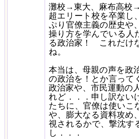
灘校→東大、麻布高校
超エリート校を卒業し
ぷり官僚主義の歴史や
操り方を学んでいる人
る政治家！ これだけ
ね。
本当は、母親の声を政
の政治を！とか言って
政治家や、市民運動の
れど．．．申し訳ない
たちに、官僚は使いこ
や、膨大なる資料攻め
視されるかで、撃沈す
し．．．