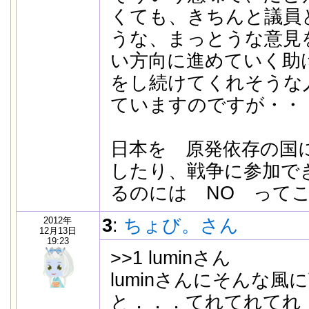
くても、きちんと議員
うな、まっとうな意見
い方向に進めていく助
をし続けてくれそうな
ていますのですが・
日本を 原発依存の国
したり、戦争に参加で
るのには NO って
2012年
3
:
ちょび。さん
12月13日
19:23
>>1 luminさん
luminさんにそんな
と．．．てれてれてれ．