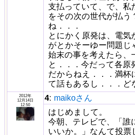
支払っていて、で、私
をその次の世代が払う
ね．．．
とにかく原発は、電気
がとかそーゆー問題じ
始末の事を考えたら、
と．．．今だって各原
だからねえ．．．満杯
て話もあるし．．．ど
2012年
4
:
maikoさん
12月14日
12:50
はじめまして。
今朝、テレビで、「誰
いいか。」なんて投票