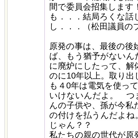
間で委員会招集します
も．．．結局ろくな話
し．．．（松田議員の
原発の事は、最後の後
ば、もう猶予がないん
に廃炉にしたって、解
のに10年以上。取り出
も４0年は電気を使っ
いけないんだよ。 つ
んの子供や、孫が今私
の付けを払うんだよね
じゃん？？
私たちの親の世代が原