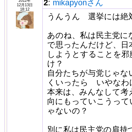
2012年
2
:
mikapyonさん
12月13日
18:12
うんうん 選挙には絶
あのね、私は民主党に
で思ったんだけど、日
しようとすることを邪
け？
自分たちが与党じゃな
くいったら いやなわ
本来は、みんなして考
向にもっていこうって
ゃないの？
別に私は民主党の肩持