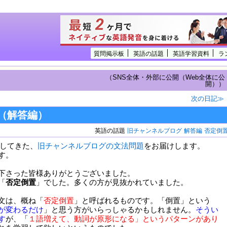
質問掲示板
英語の話題
英語学習資料
ラ
（SNS全体・外部に公開（Web全体に公
開））
次の日記≫
（解答編）
英語の話題
旧チャンネルブログ
解答編
否定倒
更新してきた、
旧チャンネルブログの文法問題
をお届けします。
す。
下さった皆様ありがとうございました。
「
否定倒置
」でした。多くの方が見抜かれていました。
文は、概ね「
否定倒置
」と呼ばれるものです。「倒置」という
が変わるだけ
」と思う方がいらっしゃるかもしれません。
そうい
す
が、「
１語増えて、動詞が原形になる」というパターンがあり