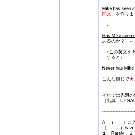
Mike has seen
問文
」を作りま
↓
Has Mike seen su
あるのか？）←
↑この英文を N
すると↓
Never
has Mike 
こんな感じで
★
それでは先週の
（出典：UPGA
---------------------
A （ ）に
（ ）have I se
１・Rarely ２・