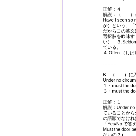
正解：４
解説：（ ）の後が、
Have I see
か）という、「Y
だからこの英文
選択肢を吟味する
い） ３.Sel
ている。
４.Often 
---------
B （ ）に入
Under no circu
１・must the do
３・must the doo
正解：１
解説：Under 
ていることから
の語順でなけれ
「Yes/No 
Must the d
ないの？）