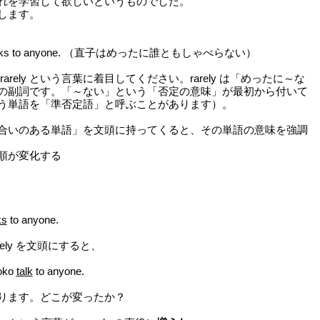
れを学習して欲しいというものでした。
します。
lks to anyone. （直子はめったに誰ともしゃべらない）
arely という言葉に着目してください。rarely は「めったに～な
の副詞です。「～ない」という「否定の意味」が最初から付いて
う単語を「準否定語」と呼ぶことがあります）。
合いのある単語」を文頭に持ってくると、その単語の意味を強調
順が変化する
ks
to anyone.
ly を文頭にすると、
oko
talk
to anyone.
ります。どこが変ったか？