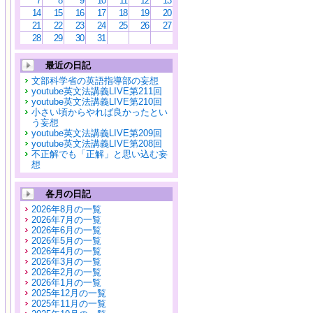
7
8
9
10
11
12
13
14
15
16
17
18
19
20
21
22
23
24
25
26
27
28
29
30
31
最近の日記
文部科学省の英語指導部の妄想
youtube英文法講義LIVE第211回
youtube英文法講義LIVE第210回
小さい頃からやれば良かったとい
う妄想
youtube英文法講義LIVE第209回
youtube英文法講義LIVE第208回
不正解でも「正解」と思い込む妄
想
各月の日記
2026年8月の一覧
2026年7月の一覧
2026年6月の一覧
2026年5月の一覧
2026年4月の一覧
2026年3月の一覧
2026年2月の一覧
2026年1月の一覧
2025年12月の一覧
2025年11月の一覧