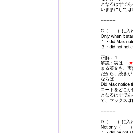
となるはずであ
いままにしては
----------
C（ ）に入れ
Only when it st
１・did Max not
３・did not noti
正解：１
解説：実は
「o
まる英文も、実
だから、続きが「
ならば
Did Max notic
コートをどこか
となるはずであ
て、マックスは
----------
D（ ）に入れ
Not only（ ）but
１・did he not st