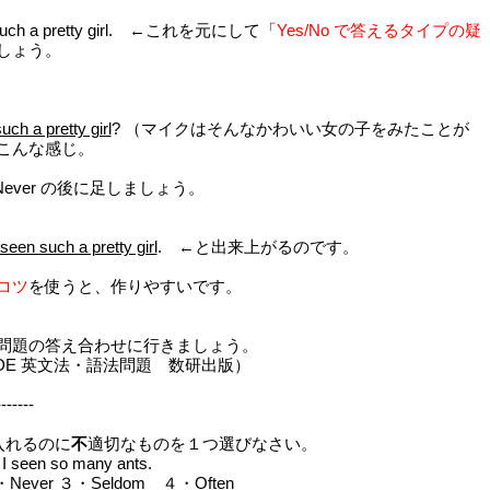
 such a pretty girl. ←これを元にして「
Yes/No で答えるタイプの疑
しょう。
ch a pretty girl
? （マイクはそんなかわいい女の子をみたことが
こんな感じ。
ever の後に足しましょう。
seen such a pretty girl
. ←と出来上がるのです。
コツ
を使うと、作りやすいです。
問題の答え合わせに行きましょう。
DE 英文法・語法問題 数研出版）
-------
入れるのに
不
適切なものを１つ選びなさい。
en so many ants.
Never ３・Seldom ４・Often