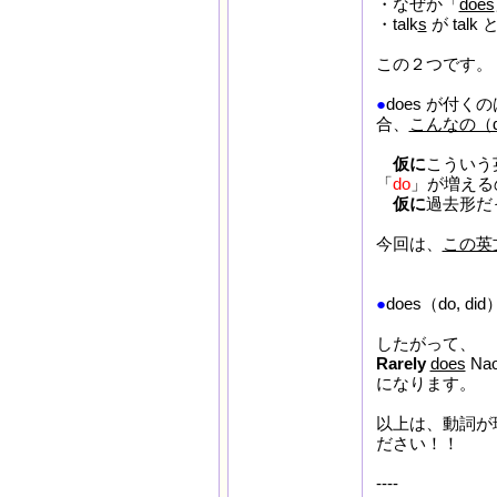
・なぜか「
does
・talk
s
が tal
この２つです。
●
does が付く
合、
こんなの（d
仮に
こういう
「
do
」が増える
仮に
過去形だ
今回は、
この英
●
does（do, 
したがって、
Rarely
does
Na
になります。
以上は、動詞が
ださい！！
----