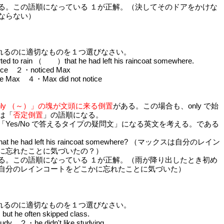
る。この語順になっている １が正解。（決してそのドアをかけな
ならない）
るのに適切なものを１つ選びなさい。
arted to rain （ ）that he had left his raincoat somewhere.
ice ２・noticed Max
ce Max ４・Max did not notice
nly （～）」の塊が文頭に来る倒置
がある。この場合も、only で始
は「
否定倒置
」の語順になる。
Yes/No で答えるタイプの疑問文」になる英文を考える。である
e that he had left his raincoat somewhere? （マックスは自分のレイン
に忘れたことに気づいたの？）
る。この語順になっている １が正解。（雨が降り出したとき初め
自分のレインコートをどこかに忘れたことに気づいた）
るのに適切なものを１つ選びなさい。
 he often skipped class.
udy ２・he didn't like studying