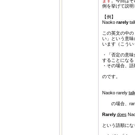
ます
。今回はそ
例を挙げて説明
【例】
Naoko
rarely
ta
この英文の中の r
い」という意味
います（こうい
・「否定の意味
することになる
・その場合、語
のです。
Naoko rarely
tal
の場合、rare
Rarely
does
Na
という語順にな