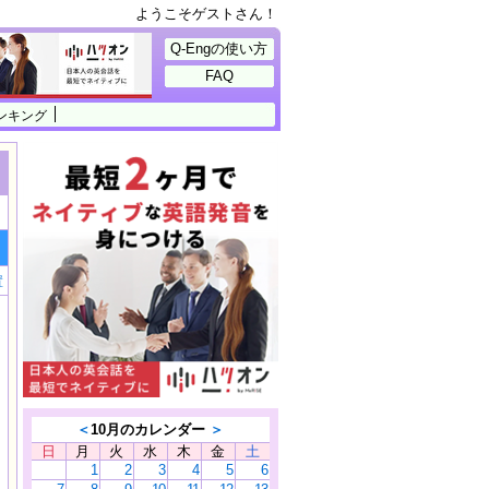
ようこそゲストさん！
Q-Engの使い方
FAQ
ンキング
置
＜
10月のカレンダー
＞
日
月
火
水
木
金
土
1
2
3
4
5
6