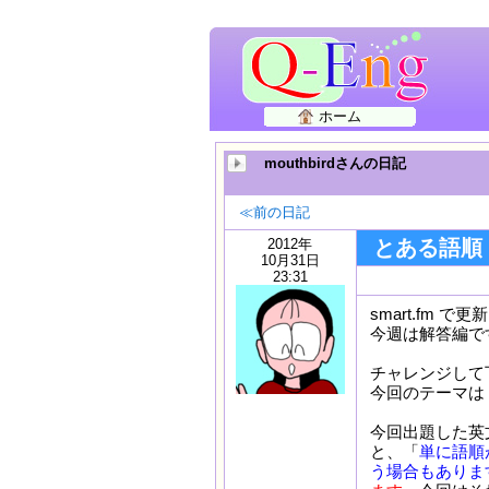
ホーム
mouthbirdさんの日記
≪前の日記
2012年
とある語順
10月31日
23:31
smart.fm で
今週は解答編で
チャレンジして
今回のテーマは
今回出題した英
と、「
単に語順
う場合もありま