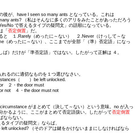
have I seen so many ants となっている。これは
n so many ants? （私はそんなに多くのアリをみたことがあっただろう
es/No で答えるタイプの疑問文」の語順になっている。
は「
否定倒置
」だ。
と １.Rarely（めったに～ない） ２.Never（けっして～な
dome（めったに～ない）、ここまでが全部「（準）否定語」になっ
（しばしば）だけが「準否定語」ではない。したがって正解は ４。
れるのに適切なものを１つ選びなさい。
mstances（ ）be left unlocked.
or ２・the door must
r not ４・the door must not
no circumstance がまとめて（決して～ない）という意味。no が入っ
分かるように、ここがまとめて否定語扱い。したがって
否定倒置
ばならない。
で答えるタイプの疑問文」ならば、
oor be left unlocked? （そのドアは鍵をかけないままにしなければなら