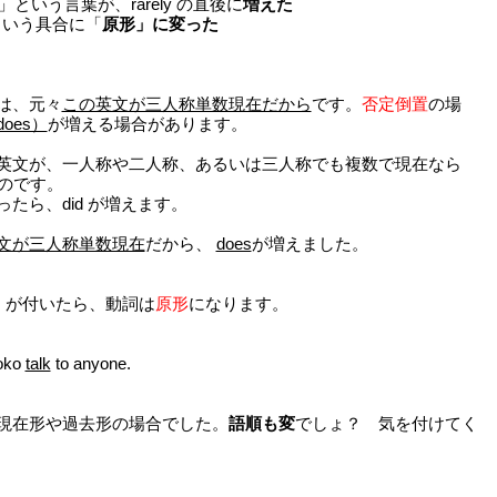
」という言葉が、rarely の直後に
増えた
k という具合に「
原形」に変った
のは、元々
この英文が三人称単数現在だから
です。
否定倒置
の場
oes）
が増える場合があります。
英文が、一人称や二人称、あるいは三人称でも複数で現在なら
のです。
ったら、did が増えます。
文が三人称単数現在
だから、
does
が増えました。
did）が付いたら、動詞は
原形
になります。
oko
talk
to anyone.
現在形や過去形の場合でした。
語順も変
でしょ？ 気を付けてく