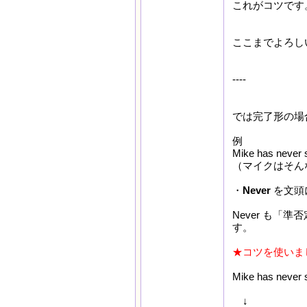
これがコツです
ここまでよろし
----
では完了形の場
例
Mike has never s
（マイクはそん
・
Never
を文頭
Never も
す。
★コツを使いま
Mike has neve
↓